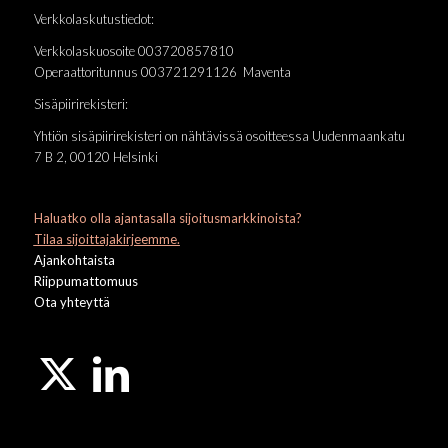
Verkkolaskutustiedot:
Verkkolaskuosoite 003720857810
Operaattoritunnus 003721291126 Maventa
Sisäpiirirekisteri:
Yhtiön sisäpiirirekisteri on nähtävissä osoitteessa Uudenmaankatu
7 B 2, 00120 Helsinki
Haluatko olla ajantasalla sijoitusmarkkinoista?
Tilaa sijoittajakirjeemme.
Ajankohtaista
Riippumattomuus
Ota yhteyttä