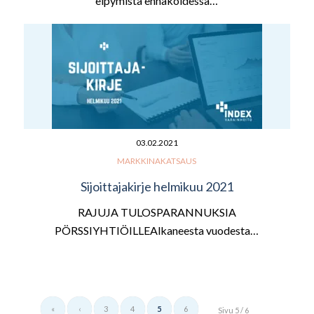
elpymistä ennakoidessa…
03.02.2021
MARKKINAKATSAUS
Sijoittajakirje helmikuu 2021
RAJUJA TULOSPARANNUKSIA
PÖRSSIYHTIÖILLEAlkaneesta vuodesta…
«
‹
3
4
5
6
Sivu 5 / 6