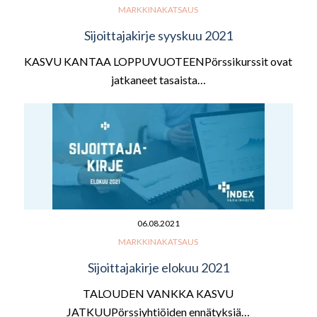
MARKKINAKATSAUS
Sijoittajakirje syyskuu 2021
KASVU KANTAA LOPPUVUOTEENPörssikurssit ovat
jatkaneet tasaista…
06.08.2021
MARKKINAKATSAUS
Sijoittajakirje elokuu 2021
TALOUDEN VANKKA KASVU
JATKUUPörssiyhtiöiden ennätyksiä…