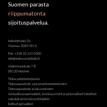
Suomen parasta
riippumatonta
sijoituspalvelua.
IndexHelsinki Oy
Y-tunnus 2085781-0
Puh. +358 10 325 0500
info@indexvarainhoito.fi
Uudenmaankatu 7 B
00120 Helsinki
Tietoa palveluntarjoasta
Tietosuojaseloste suoramarkkinointirekisteri
Tietosuojaseloste asiakasrekisteri
Vastuullisuusperiaatteet, kestävyysriskit ja pääasialliset haitalliset
vaikutukset kestävyystekijöihin
Eettiset periaatteet