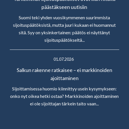
päästäkseen uutisiin
Suomi teki yhden vuosikymmenen suurimmista
sijoituspäätöksistä, mutta juuri kukaan ei huomannut
sitä. Syy on yksinkertainen: päätös ei näyttänyt
sijoituspäätökseltä...
01.07.2026
Salkun rakenne ratkaisee – ei markkinoiden
ajoittaminen
Sijoittamisessa huomio kiinnittyy usein kysymykseen:
onko nyt oikea hetki ostaa? Markkinoiden ajoittaminen
ei ole sijoittajan tärkein taito vaan...