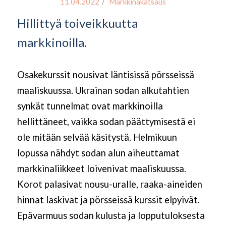
/
11.04.2022
Markkinakatsaus
Hillittyä toiveikkuutta
markkinoilla
.
Osakekurssit nousivat läntisissä pörsseissä
maaliskuussa. Ukrainan sodan alkutahtien
synkät tunnelmat ovat markkinoilla
hellittäneet, vaikka sodan päättymisestä ei
ole mitään selvää käsitystä. Helmikuun
lopussa nähdyt sodan alun aiheuttamat
markkinaliikkeet loivenivat maaliskuussa.
Korot palasivat nousu-uralle, raaka-aineiden
hinnat laskivat ja pörsseissä kurssit elpyivät.
Epävarmuus sodan kulusta ja lopputuloksesta