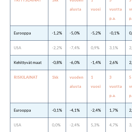
alusta
vuosi
vuotta
v
p.a.
p
Eurooppa
-1,2%
-5,0%
-5,2%
-0,1%
0
USA
-2,2%
-7,4%
0,9%
3,1%
2
Kehittyvät maat
-0,8%
-6,0%
-1,4%
2,6%
2
RISKILAINAT
1kk
vuoden
1
3
5
alusta
vuosi
vuotta
v
p.a.
p
Eurooppa
-0,1%
-4,1%
-2,4%
1,7%
2
USA
0,0%
-2,4%
5,3%
4,7%
3