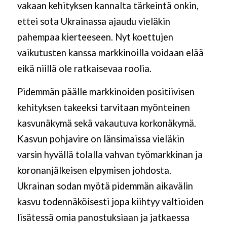
vakaan kehityksen kannalta tärkeintä onkin,
ettei sota Ukrainassa ajaudu vieläkin
pahempaa kierteeseen. Nyt koettujen
vaikutusten kanssa markkinoilla voidaan elää
eikä niillä ole ratkaisevaa roolia.
Pidemmän päälle markkinoiden positiivisen
kehityksen takeeksi tarvitaan myönteinen
kasvunäkymä sekä vakautuva korkonäkymä.
Kasvun pohjavire on länsimaissa vieläkin
varsin hyvällä tolalla vahvan työmarkkinan ja
koronanjälkeisen elpymisen johdosta.
Ukrainan sodan myötä pidemmän aikavälin
kasvu todennäköisesti jopa kiihtyy valtioiden
lisätessä omia panostuksiaan ja jatkaessa