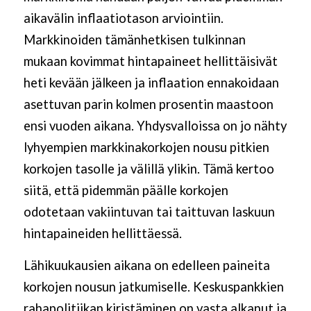
aikavälin inflaatiotason arviointiin.
Markkinoiden tämänhetkisen tulkinnan
mukaan kovimmat hintapaineet hellittäisivät
heti kevään jälkeen ja inflaation ennakoidaan
asettuvan parin kolmen prosentin maastoon
ensi vuoden aikana. Yhdysvalloissa on jo nähty
lyhyempien markkinakorkojen nousu pitkien
korkojen tasolle ja välillä ylikin. Tämä kertoo
siitä, että pidemmän päälle korkojen
odotetaan vakiintuvan tai taittuvan laskuun
hintapaineiden hellittäessä.
Lähikuukausien aikana on edelleen paineita
korkojen nousun jatkumiselle. Keskuspankkien
rahapolitiikan kiristäminen on vasta alkanut ja