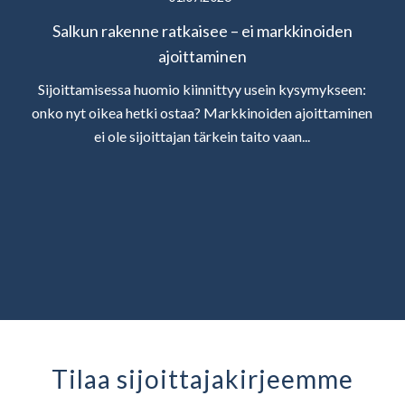
Salkun rakenne ratkaisee – ei markkinoiden
ajoittaminen
Sijoittamisessa huomio kiinnittyy usein kysymykseen:
onko nyt oikea hetki ostaa? Markkinoiden ajoittaminen
ei ole sijoittajan tärkein taito vaan...
Tilaa sijoittaja­kirjeemme