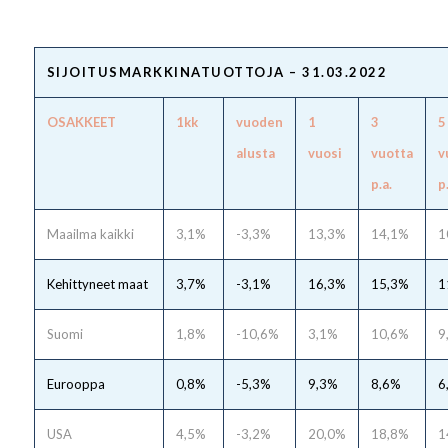
SIJOITUSMARKKINATUOTTOJA – 31.03.2022
OSAKKEET
1kk
vuoden
1
3
5
alusta
vuosi
vuotta
v
p.a.
p
Maailma kaikki
3,1%
-3,3%
13,3%
14,1%
1
Kehittyneet maat
3,7%
-3,1%
16,3%
15,3%
1
Suomi
1,8%
-10,6%
3,1%
10,6%
9
Eurooppa
0,8%
-5,3%
9,3%
8,6%
6
USA
4,5%
-3,2%
20,0%
18,8%
1