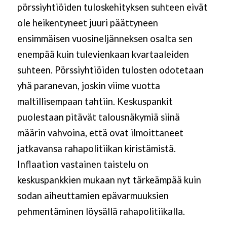
pörssiyhtiöiden tuloskehityksen suhteen eivät
ole heikentyneet juuri päättyneen
ensimmäisen vuosineljänneksen osalta sen
enempää kuin tulevienkaan kvartaaleiden
suhteen. Pörssiyhtiöiden tulosten odotetaan
yhä paranevan, joskin viime vuotta
maltillisempaan tahtiin. Keskuspankit
puolestaan pitävät talousnäkymiä siinä
määrin vahvoina, että ovat ilmoittaneet
jatkavansa rahapolitiikan kiristämistä.
Inflaation vastainen taistelu on
keskuspankkien mukaan nyt tärkeämpää kuin
sodan aiheuttamien epävarmuuksien
pehmentäminen löysällä rahapolitiikalla.