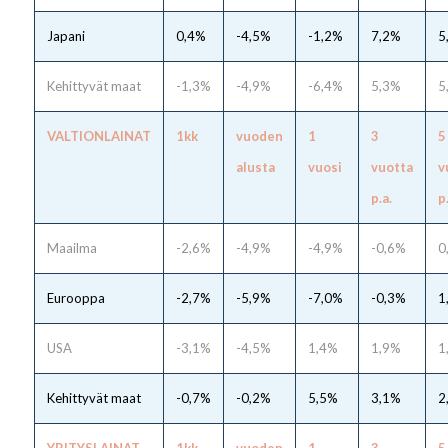
Japani
0,4%
-4,5%
-1,2%
7,2%
5
Kehittyvät maat
-1,3%
-4,9%
-6,4%
5,3%
5
VALTIONLAINAT
1kk
vuoden
1
3
5
alusta
vuosi
vuotta
v
p.a.
p
Maailma
-2,6%
-4,9%
-4,9%
-0,6%
0
Eurooppa
-2,7%
-5,9%
-7,0%
-0,3%
1
USA
-3,1%
-4,5%
1,4%
1,9%
1
Kehittyvät maat
-0,7%
-0,2%
5,5%
3,1%
2
YRITYSLAINAT
1kk
vuoden
1
3
5