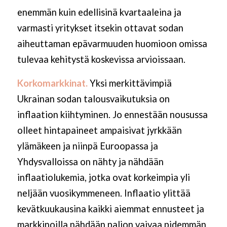
enemmän kuin edellisinä kvartaaleina ja
varmasti yritykset itsekin ottavat sodan
aiheuttaman epävarmuuden huomioon omissa
tulevaa kehitystä koskevissa arvioissaan.
Korkomarkkinat.
Yksi merkittävimpiä
Ukrainan sodan talousvaikutuksia on
inflaation kiihtyminen. Jo ennestään nousussa
olleet hintapaineet ampaisivat jyrkkään
ylämäkeen ja niinpä Euroopassa ja
Yhdysvalloissa on nähty ja nähdään
inflaatiolukemia, jotka ovat korkeimpia yli
neljään vuosikymmeneen. Inflaatio ylittää
kevätkuukausina kaikki aiemmat ennusteet ja
markkinoilla nähdään paljon vaivaa pidemmän