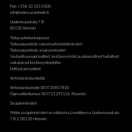
Puh. +358 10 325 0500
info@indexvarainhoito.fi
Uudenmaankatu 7 B
00120 Helsinki
Tietoa palveluntarjoasta
Tietosuojaseloste suoramarkkinointirekisteri
Tietosuojaseloste asiakasrekisteri
Vastuullisuusperiaatteet, kestävyysriskit ja pääasialliset haitalliset
vaikutukset kestävyystekijöihin
Eettiset periaatteet
Verkkolaskutustiedot:
Verkkolaskuosoite 003720857810
Operaattoritunnus 003721291126 Maventa
Sisäpiirirekisteri:
Yhtiön sisäpiirirekisteri on nähtävissä osoitteessa Uudenmaankatu
7 B 2, 00120 Helsinki