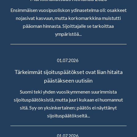
Ensimmäisen vuosipuoliskon ydinasetelma oli: osakkeet
nojasivat kasvuun, mutta korkomarkkina muistutti
pääoman hinnasta. Sijoittajalle se tarkoittaa
ympäristöä...
01.07.2026
Tärkeimmät sijoituspäätökset ovat liian hitaita
päästäkseen uutisiin
Suomi teki yhden vuosikymmenen suurimmista
sijoituspäätöksistä, mutta juuri kukaan ei huomannut
sitä. Syy on yksinkertainen: päätös ei näyttänyt
sijoituspäätökseltä...
01.07.2026