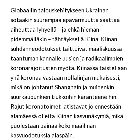
Globaaliin talouskehitykseen Ukrainan
sotaakin suurempaa epävarmuutta saattaa
aiheuttaa lyhyellä – ja ehkä hieman
pidemmälläkin – tähtäyksellä Kiina. Kiinan
suhdanneodotukset taittuivat maaliskuussa
taantuman kannalle uusien ja radikaalimpien
koronarajoitusten myötä. Kiinassa taistellaan
yhä koronaa vastaan nollalinjan mukaisesti,
mikä on johtanut Shanghain ja muidenkin
suurkaupunkien tiukkoihin karanteeneihin.
Rajut koronatoimet latistavat jo ennestään
alamäessä olleita Kiinan kasvunäkymiä, mikä
puolestaan painaa koko maailman
kasvuodotuksia alaspäin.