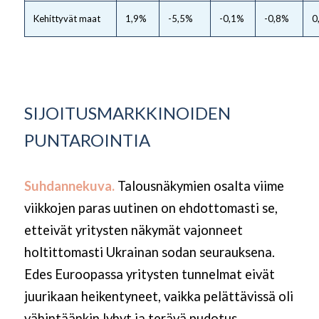
Kehittyvät maat
1,9%
-5,5%
-0,1%
-0,8%
0
SIJOITUSMARKKINOIDEN
PUNTAROINTIA
Suhdannekuva.
Talousnäkymien osalta viime
viikkojen paras uutinen on ehdottomasti se,
etteivät yritysten näkymät vajonneet
holtittomasti Ukrainan sodan seurauksena.
Edes Euroopassa yritysten tunnelmat eivät
juurikaan heikentyneet, vaikka pelättävissä oli
vähintäänkin lyhyt ja terävä pudotus