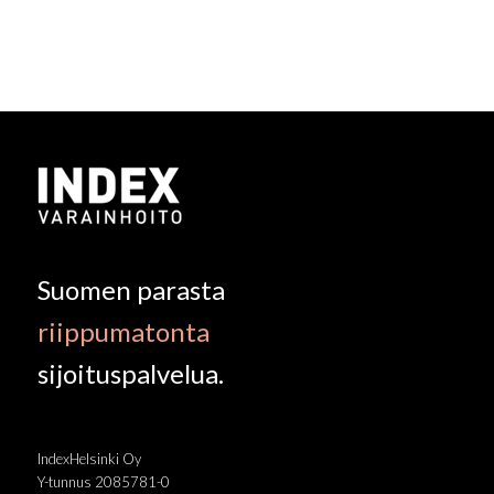
Suomen parasta
riippumatonta
sijoituspalvelua.
IndexHelsinki Oy
Y-tunnus 2085781-0