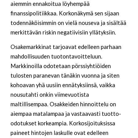
aiemmin ennakoitua löyhempää
finanssipolitiikkaa. Korkonäkymä sen sijaan
todennäköisimmin on vielä nouseva ja sisältää
merkittävän riskin negatiivisiin yllätyksiin.
Osakemarkkinat tarjoavat edelleen parhaan
mahdollisuuden tuotontavoitteluun.
Markkinoilla odotetaan pörssiyhtiöiden
tulosten paranevan tänäkin vuonna ja siten
kohoavan yhä uusiin ennätyksiinsä, vaikka
nousutahti onkin viimevuotista
maltillisempaa. Osakkeiden hinnoittelu on
aiempaa matalampaa ja vastaavasti tuotto-
odotukset korkeampia. Korkosijoituksissa
paineet hintojen laskulle ovat edelleen