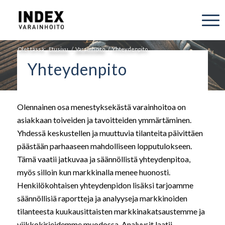
Olet tässä:
Etusivu
/
Varainhoito
/
Yhteydenpito
Yhteydenpito
Olennainen osa menestyksekästä varainhoitoa on
asiakkaan toiveiden ja tavoitteiden ymmärtäminen.
Yhdessä keskustellen ja muuttuvia tilanteita päivittäen
päästään parhaaseen mahdolliseen lopputulokseen.
Tämä vaatii jatkuvaa ja säännöllistä yhteydenpitoa,
myös silloin kun markkinalla menee huonosti.
Henkilökohtaisen yhteydenpidon lisäksi tarjoamme
säännöllisiä raportteja ja analyyseja markkinoiden
tilanteesta kuukausittaisten markkinakatsaustemme ja
viikkokirjeidemme muodossa. Analyysit laatii