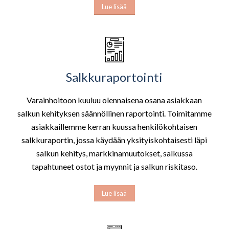
Lue lisää
Salkkuraportointi
Varainhoitoon kuuluu olennaisena osana asiakkaan
salkun kehityksen säännöllinen raportointi. Toimitamme
asiakkaillemme kerran kuussa henkilökohtaisen
salkkuraportin, jossa käydään yksityiskohtaisesti läpi
salkun kehitys, markkinamuutokset, salkussa
tapahtuneet ostot ja myynnit ja salkun riskitaso.
Lue lisää