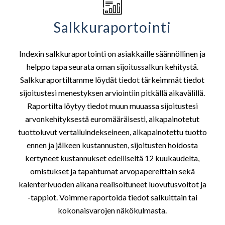
Salkkuraportointi
Indexin salkkuraportointi on asiakkaille säännöllinen ja
helppo tapa seurata oman sijoitussalkun kehitystä.
Salkkuraportiltamme löydät tiedot tärkeimmät tiedot
sijoitustesi menestyksen arviointiin pitkällä aikavälillä.
Raportilta löytyy tiedot muun muuassa sijoitustesi
arvonkehityksestä euromääräisesti, aikapainotetut
tuottoluvut vertailuindekseineen, aikapainotettu tuotto
ennen ja jälkeen kustannusten, sijoitusten hoidosta
kertyneet kustannukset edelliseltä 12 kuukaudelta,
omistukset ja tapahtumat arvopapereittain sekä
kalenterivuoden aikana realisoituneet luovutusvoitot ja
-tappiot. Voimme raportoida tiedot salkuittain tai
kokonaisvarojen näkökulmasta.