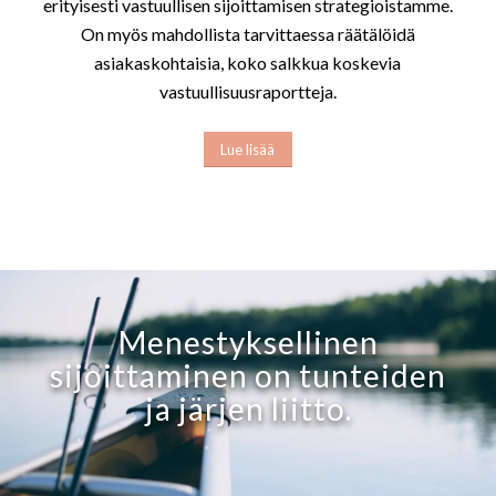
erityisesti vastuullisen sijoittamisen strategioistamme.
On myös mahdollista tarvittaessa räätälöidä
asiakaskohtaisia, koko salkkua koskevia
vastuullisuusraportteja.
Lue lisää
Menestyksellinen
sijoittaminen on tunteiden
ja järjen liitto.