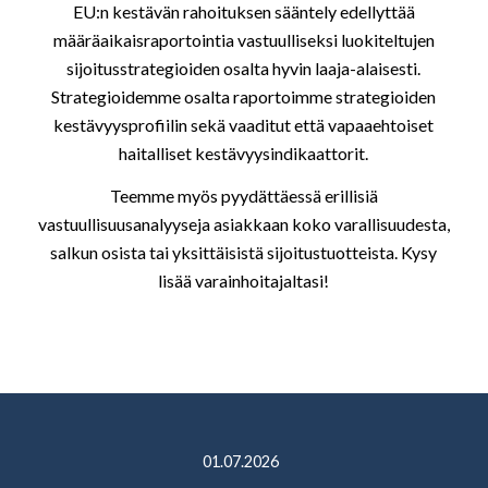
EU:n kestävän rahoituksen sääntely edellyttää
määräaikaisraportointia vastuulliseksi luokiteltujen
sijoitusstrategioiden osalta hyvin laaja-alaisesti.
Strategioidemme osalta raportoimme strategioiden
kestävyysprofiilin sekä vaaditut että vapaaehtoiset
haitalliset kestävyysindikaattorit.
Teemme myös pyydättäessä erillisiä
vastuullisuusanalyyseja asiakkaan koko varallisuudesta,
salkun osista tai yksittäisistä sijoitustuotteista. Kysy
lisää varainhoitajaltasi!
01.07.2026