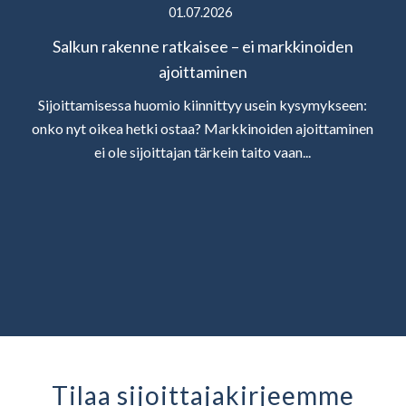
01.07.2026
Salkun rakenne ratkaisee – ei markkinoiden
ajoittaminen
Sijoittamisessa huomio kiinnittyy usein kysymykseen:
onko nyt oikea hetki ostaa? Markkinoiden ajoittaminen
ei ole sijoittajan tärkein taito vaan...
Tilaa sijoittaja­kirjeemme