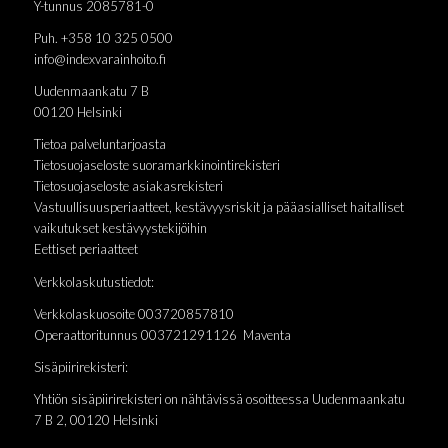
Y-tunnus 2085781-0
Puh. +358 10 325 0500
info@indexvarainhoito.fi
Uudenmaankatu 7 B
00120 Helsinki
Tietoa palveluntarjoasta
Tietosuojaseloste suoramarkkinointirekisteri
Tietosuojaseloste asiakasrekisteri
Vastuullisuusperiaatteet, kestävyysriskit ja pääasialliset haitalliset
vaikutukset kestävyystekijöihin
Eettiset periaatteet
Verkkolaskutustiedot:
Verkkolaskuosoite 003720857810
Operaattoritunnus 003721291126 Maventa
Sisäpiirirekisteri:
Yhtiön sisäpiirirekisteri on nähtävissä osoitteessa Uudenmaankatu
7 B 2, 00120 Helsinki