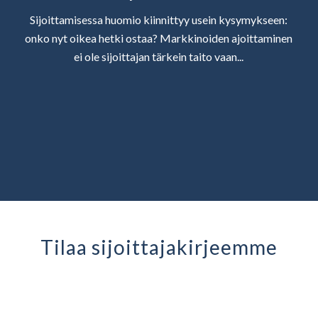
Sijoittamisessa huomio kiinnittyy usein kysymykseen:
onko nyt oikea hetki ostaa? Markkinoiden ajoittaminen
ei ole sijoittajan tärkein taito vaan...
Tilaa sijoittaja­kirjeemme