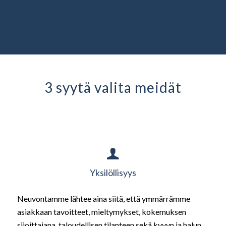
3 syytä valita meidät
Yksilöllisyys
Neuvontamme lähtee aina siitä, että ymmärrämme
asiakkaan tavoitteet, mieltymykset, kokemuksen
sijoittajana, taloudellisen tilanteen sekä kyvyn ja halun