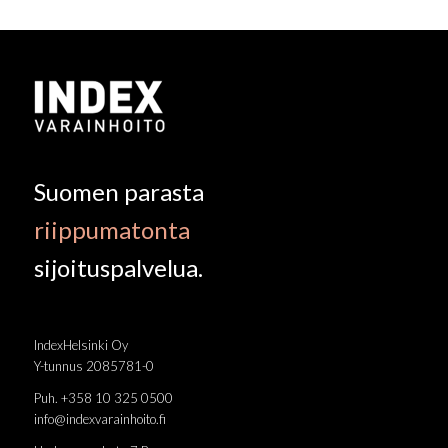
Suomen parasta
riippumatonta
sijoituspalvelua.
IndexHelsinki Oy
Y-tunnus 2085781-0
Puh. +358 10 325 0500
info@indexvarainhoito.fi