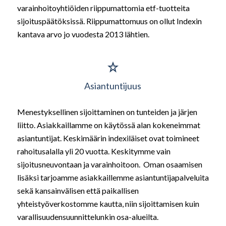
varainhoitoyhtiöiden riippumattomia etf-tuotteita
sijoituspäätöksissä. Riippumattomuus on ollut Indexin
kantava arvo jo vuodesta 2013 lähtien.
Asiantuntijuus
Menestyksellinen sijoittaminen on tunteiden ja järjen
liitto. Asiakkaillamme on käytössä alan kokeneimmat
asiantuntijat. Keskimäärin indexiläiset ovat toimineet
rahoitusalalla yli 20 vuotta. Keskitymme vain
sijoitusneuvontaan ja varainhoitoon. Oman osaamisen
lisäksi tarjoamme asiakkaillemme asiantuntijapalveluita
sekä kansainvälisen että paikallisen
yhteistyöverkostomme kautta, niin sijoittamisen kuin
varallisuudensuunnittelunkin osa-alueilta.