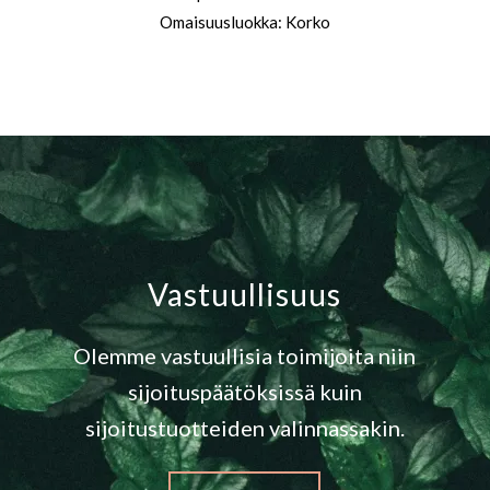
Omaisuusluokka: Korko
Vastuullisuus
Olemme vastuullisia toimijoita niin
sijoituspäätöksissä kuin
sijoitustuotteiden valinnassakin.