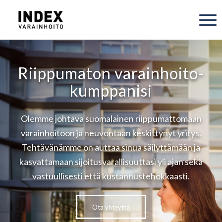
Riippumaton varainhoito­
kumppanisi
Olemme johtava suomalainen riippumattomaan
varainhoitoon ja neuvontaan keskittynyt yritys.
Tehtävänämme on auttaa sinua säilyttämään ja
kasvattamaan sijoitusvarallisuuttasi yli ajan sekä
vastuullisesti että kustannustehokkaasti.
Ota yhteyttä