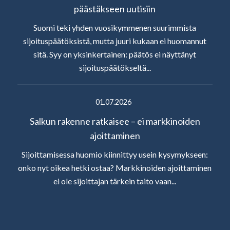
päästäkseen uutisiin
Suomi teki yhden vuosikymmenen suurimmista
sijoituspäätöksistä, mutta juuri kukaan ei huomannut
sitä. Syy on yksinkertainen: päätös ei näyttänyt
sijoituspäätökseltä...
01.07.2026
Salkun rakenne ratkaisee – ei markkinoiden
ajoittaminen
Sijoittamisessa huomio kiinnittyy usein kysymykseen:
onko nyt oikea hetki ostaa? Markkinoiden ajoittaminen
ei ole sijoittajan tärkein taito vaan...