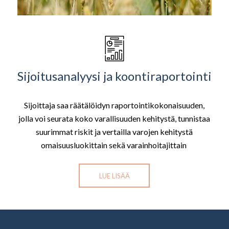
Sijoitusanalyysi ja koontiraportointi
Sijoittaja saa räätälöidyn raportointikokonaisuuden,
jolla voi seurata koko varallisuuden kehitystä, tunnistaa
suurimmat riskit ja vertailla varojen kehitystä
omaisuusluokittain sekä varainhoitajittain
LUE LISÄÄ