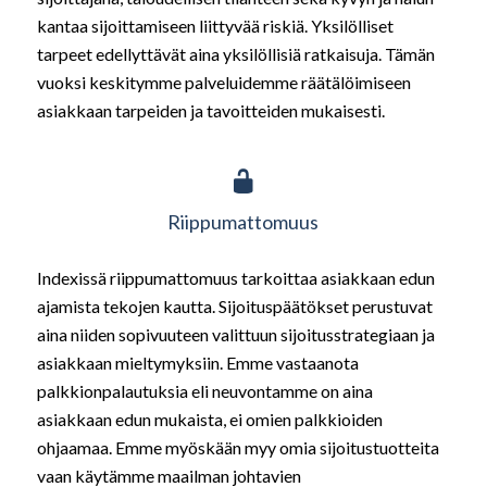
kantaa sijoittamiseen liittyvää riskiä. Yksilölliset
tarpeet edellyttävät aina yksilöllisiä ratkaisuja. Tämän
vuoksi keskitymme palveluidemme räätälöimiseen
asiakkaan tarpeiden ja tavoitteiden mukaisesti.
Riippumattomuus
Indexissä riippumattomuus tarkoittaa asiakkaan edun
ajamista tekojen kautta. Sijoituspäätökset perustuvat
aina niiden sopivuuteen valittuun sijoitusstrategiaan ja
asiakkaan mieltymyksiin. Emme vastaanota
palkkionpalautuksia eli neuvontamme on aina
asiakkaan edun mukaista, ei omien palkkioiden
ohjaamaa. Emme myöskään myy omia sijoitustuotteita
vaan käytämme maailman johtavien