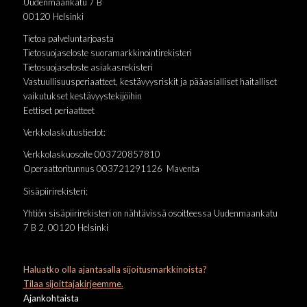
Uudenmaankatu 7 B
00120 Helsinki
Tietoa palveluntarjoasta
Tietosuojaseloste suoramarkkinointirekisteri
Tietosuojaseloste asiakasrekisteri
Vastuullisuusperiaatteet, kestävyysriskit ja pääasialliset haitalliset
vaikutukset kestävyystekijöihin
Eettiset periaatteet
Verkkolaskutustiedot:
Verkkolaskuosoite 003720857810
Operaattoritunnus 003721291126 Maventa
Sisäpiirirekisteri:
Yhtiön sisäpiirirekisteri on nähtävissä osoitteessa Uudenmaankatu
7 B 2, 00120 Helsinki
Haluatko olla ajantasalla sijoitusmarkkinoista?
Tilaa sijoittajakirjeemme.
Ajankohtaista