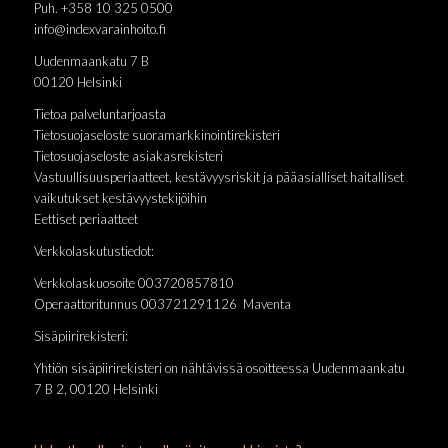
Puh. +358 10 325 0500
info@indexvarainhoito.fi
Uudenmaankatu 7 B
00120 Helsinki
Tietoa palveluntarjoasta
Tietosuojaseloste suoramarkkinointirekisteri
Tietosuojaseloste asiakasrekisteri
Vastuullisuusperiaatteet, kestävyysriskit ja pääasialliset haitalliset
vaikutukset kestävyystekijöihin
Eettiset periaatteet
Verkkolaskutustiedot:
Verkkolaskuosoite 003720857810
Operaattoritunnus 003721291126 Maventa
Sisäpiirirekisteri:
Yhtiön sisäpiirirekisteri on nähtävissä osoitteessa Uudenmaankatu
7 B 2, 00120 Helsinki