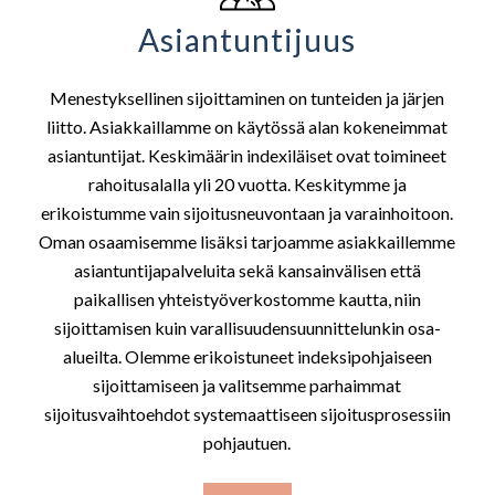
Asiantuntijuus
Menestyksellinen sijoittaminen on tunteiden ja järjen
liitto. Asiakkaillamme on käytössä alan kokeneimmat
asiantuntijat. Keskimäärin indexiläiset ovat toimineet
rahoitusalalla yli 20 vuotta. Keskitymme ja
erikoistumme vain sijoitusneuvontaan ja varainhoitoon.
Oman osaamisemme lisäksi tarjoamme asiakkaillemme
asiantuntijapalveluita sekä kansainvälisen että
paikallisen yhteistyöverkostomme kautta, niin
sijoittamisen kuin varallisuudensuunnittelunkin osa-
alueilta. Olemme erikoistuneet indeksipohjaiseen
sijoittamiseen ja valitsemme parhaimmat
sijoitusvaihtoehdot systemaattiseen sijoitusprosessiin
pohjautuen.