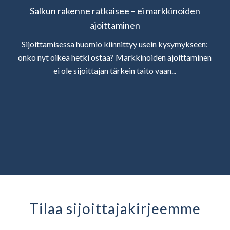
Salkun rakenne ratkaisee – ei markkinoiden
ajoittaminen
Sijoittamisessa huomio kiinnittyy usein kysymykseen:
onko nyt oikea hetki ostaa? Markkinoiden ajoittaminen
ei ole sijoittajan tärkein taito vaan...
Tilaa sijoittaja­kirjeemme