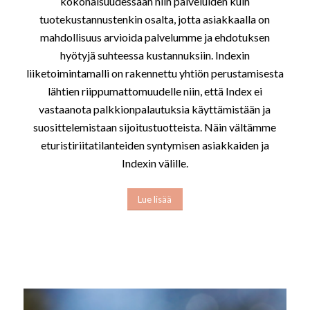
kokonaisuudessaan niin palveluiden kuin
tuotekustannustenkin osalta, jotta asiakkaalla on
mahdollisuus arvioida palvelumme ja ehdotuksen
hyötyjä suhteessa kustannuksiin. Indexin
liiketoimintamalli on rakennettu yhtiön perustamisesta
lähtien riippumattomuudelle niin, että Index ei
vastaanota palkkionpalautuksia käyttämistään ja
suosittelemistaan sijoitustuotteista. Näin vältämme
eturistiriitatilanteiden syntymisen asiakkaiden ja
Indexin välille.
Lue lisää