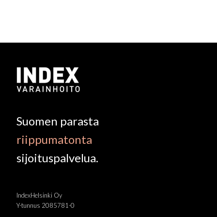
Suomen parasta
riippumatonta
sijoituspalvelua.
IndexHelsinki Oy
Y-tunnus 2085781-0