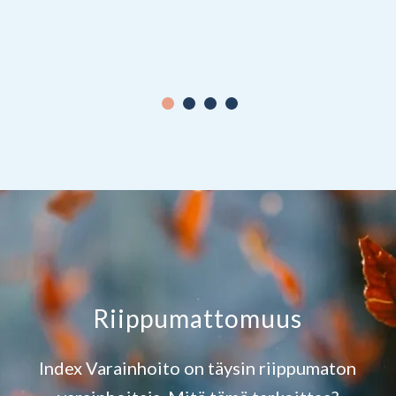
1
2
3
4
Riippumattomuus
Index Varainhoito on täysin riippumaton