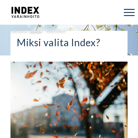
Olet tässä:
Etusivu
/
Miksi index?
Miksi valita Index?