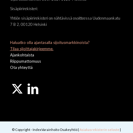
Sisäpiirirekisteri:
Yhtiön sisäpiirirekisteri on nähtävissä osoitteessa Uudenmaankatu
7 B 2, 00120 Helsinki
Haluatko olla ajantasalla sijoitusmarkkinoista?
Tilaa sijoittajakirjeemme.
Ajankohtaista
Riippumattomuus
Ota yhteyttä
© Copyright - IndexVarainhoito Osakeyhtiö |
Asiakasrekisterin seloste
|