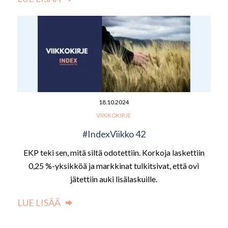
18.10.2024
VIIKKOKIRJE
#IndexViikko 42
EKP teki sen, mitä siltä odotettiin. Korkoja laskettiin
0,25 %-yksikköä ja markkinat tulkitsivat, että ovi
jätettiin auki lisälaskuille.
LUE LISÄÄ