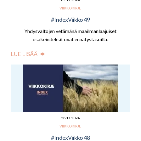
VIIKKOKIRJE
#IndexViikko 49
Yhdysvaltojen vetämänä maailmanlaajuiset
osakeindeksit ovat ennätystasoilla.
LUE LISÄÄ
28.11.2024
VIIKKOKIRJE
#IndexViikko 48