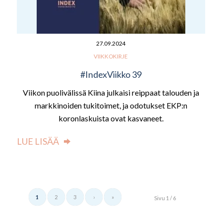
27.09.2024
VIIKKOKIRJE
#IndexViikko 39
Viikon puolivälissä Kiina julkaisi reippaat talouden ja
markkinoiden tukitoimet, ja odotukset EKP:n
koronlaskuista ovat kasvaneet.
LUE LISÄÄ
1
2
3
›
»
Sivu 1 / 6