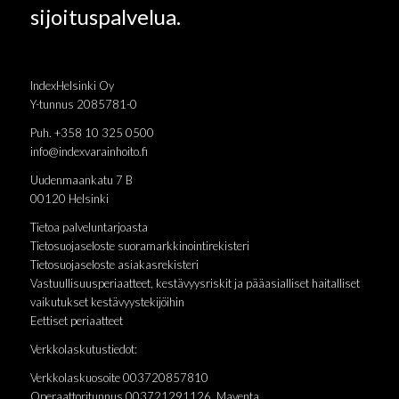
sijoituspalvelua.
IndexHelsinki Oy
Y-tunnus 2085781-0
Puh. +358 10 325 0500
info@indexvarainhoito.fi
Uudenmaankatu 7 B
00120 Helsinki
Tietoa palveluntarjoasta
Tietosuojaseloste suoramarkkinointirekisteri
Tietosuojaseloste asiakasrekisteri
Vastuullisuusperiaatteet, kestävyysriskit ja pääasialliset haitalliset
vaikutukset kestävyystekijöihin
Eettiset periaatteet
Verkkolaskutustiedot:
Verkkolaskuosoite 003720857810
Operaattoritunnus 003721291126 Maventa