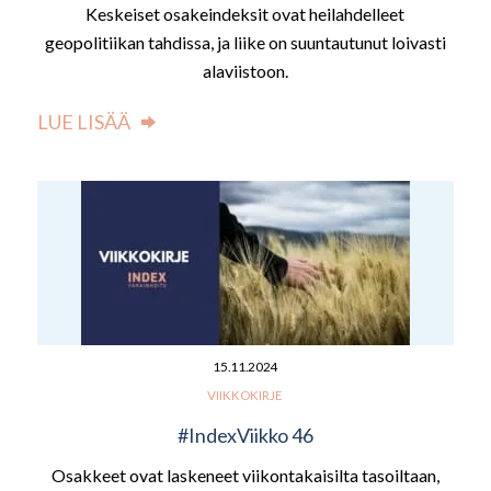
Keskeiset osakeindeksit ovat heilahdelleet
geopolitiikan tahdissa, ja liike on suuntautunut loivasti
alaviistoon.
LUE LISÄÄ
15.11.2024
VIIKKOKIRJE
#IndexViikko 46
Osakkeet ovat laskeneet viikontakaisilta tasoiltaan,