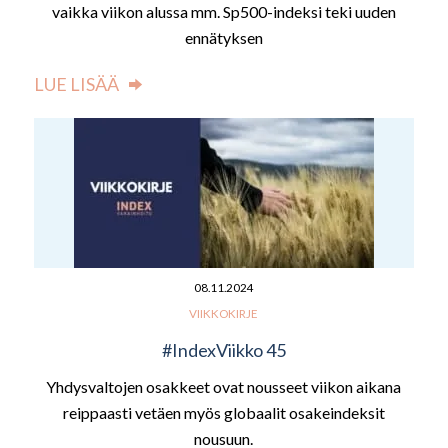
vaikka viikon alussa mm. Sp500-indeksi teki uuden
ennätyksen
LUE LISÄÄ
08.11.2024
VIIKKOKIRJE
#IndexViikko 45
Yhdysvaltojen osakkeet ovat nousseet viikon aikana
reippaasti vetäen myös globaalit osakeindeksit
nousuun.