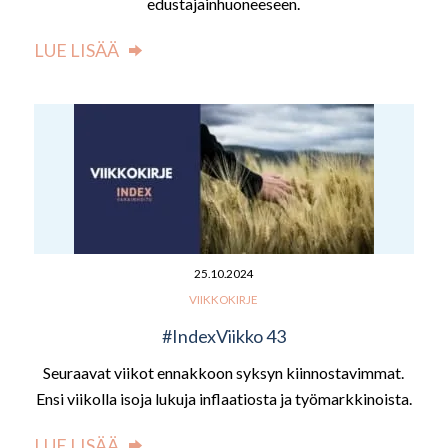
edustajainhuoneeseen.
LUE LISÄÄ
25.10.2024
VIIKKOKIRJE
#IndexViikko 43
Seuraavat viikot ennakkoon syksyn kiinnostavimmat.
Ensi viikolla isoja lukuja inflaatiosta ja työmarkkinoista.
LUE LISÄÄ