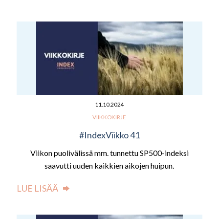
11.10.2024
VIIKKOKIRJE
#IndexViikko 41
Viikon puolivälissä mm. tunnettu SP500-indeksi
saavutti uuden kaikkien aikojen huipun.
LUE LISÄÄ