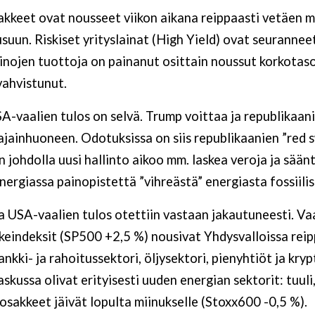
kkeet ovat nousseet viikon aikana reippaasti vetäen m
suun. Riskiset yrityslainat (High Yield) ovat seuranne
inojen tuottoja on painanut osittain noussut korkotas
vahvistunut.
A-vaalien tulos on selvä. Trump voittaa ja republikaan
ajainhuoneen. Odotuksissa on siis republikaanien ”red s
n johdolla uusi hallinto aikoo mm. laskea veroja ja sään
 energiassa painopistettä ”vihreästä” energiasta fossiil
 USA-vaalien tulos otettiin vastaan jakautuneesti. Vaa
keindeksit (SP500 +2,5 %) nousivat Yhdysvalloissa reipp
nkki- ja rahoitussektori, öljysektori, pienyhtiöt ja kry
Laskussa olivat erityisesti uuden energian sektorit: tuuli,
osakkeet jäivät lopulta miinukselle (Stoxx600 -0,5 %).