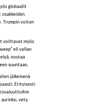
yös globaalit
et osakkeiden
o. Trumpin voiton
it voittavat myös
weep” eli vallan
telyä, nostaa
iseen suuntaan.
lien jälkeisenä
aasti. Erityisesti
ptovaluuttoihin
 aurinko, vety.