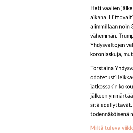
Heti vaalien jälk
aikana. Liittoval
alimmillaan noin 
vähemmän. Trumpin
Yhdysvaltojen vel
koronlaskuja, mu
Torstaina Yhdysva
odotetusti leikka
jatkossakin kokou
jälkeen ymmärtää,
sitä edellyttävät
todennäköisenä m
Miltä tuleva viik