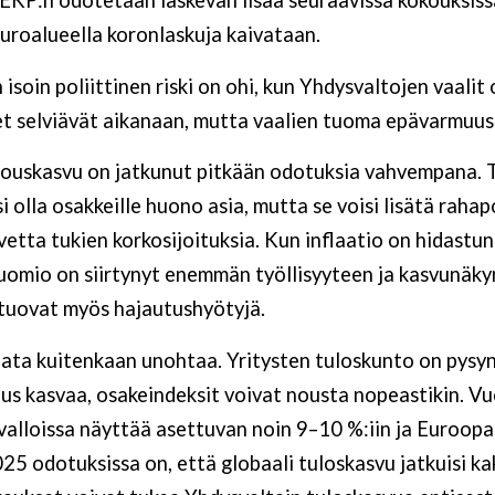
uroalueella koronlaskuja kaivataan.
soin poliittinen riski on ohi, kun Yhdysvaltojen vaalit 
et selviävät aikanaan, mutta vaalien tuoma epävarmuus
louskasvu on jatkunut pitkään odotuksia vahvempana. 
 olla osakkeille huono asia, mutta se voisi lisätä rahap
etta tukien korkosijoituksia. Kun inflaatio on hidastun
uomio on siirtynyt enemmän työllisyyteen ja kasvunäky
 tuovat myös hajautushyötyjä.
ata kuitenkaan unohtaa. Yritysten tuloskunto on pysyn
uus kasvaa, osakeindeksit voivat nousta nopeastikin. 
alloissa näyttää asettuvan noin 9–10 %:iin ja Euroopa
025 odotuksissa on, että globaali tuloskasvu jatkuisi k