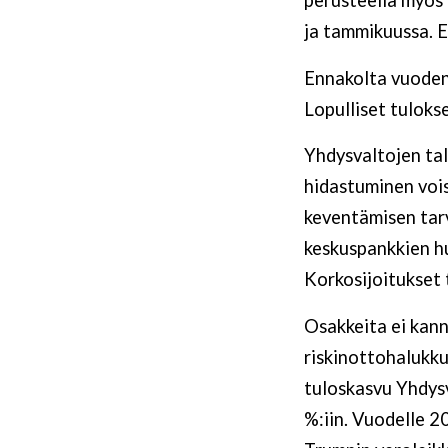
ja tammikuussa. E
Ennakolta vuoden i
Lopulliset tuloks
Yhdysvaltojen ta
hidastuminen voisi
keventämisen tarv
keskuspankkien h
Korkosijoitukset
Osakkeita ei kann
riskinottohalukk
tuloskasvu Yhdysv
%:iin. Vuodelle 2