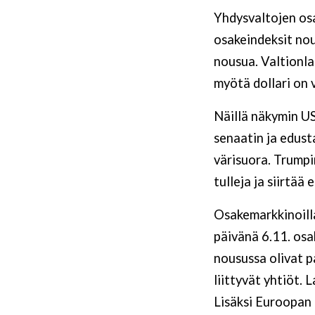
Yhdysvaltojen osa
osakeindeksit nou
nousua. Valtionla
myötä dollari on 
Näillä näkymin US
senaatin ja edust
värisuora. Trumpi
tulleja ja siirtää
Osakemarkkinoilla
päivänä 6.11. osa
nousussa olivat pa
liittyvät yhtiöt. 
Lisäksi Euroopan 