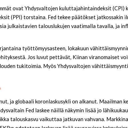
immät ovat Yhdysvaltojen kuluttajahintaindeksit (CPI) k
ksit (PPI) torstaina. Fed tekee päätökset jatkossakin i
a julkaistavien talouslukujen vaatimalla tavalla, ja in
erjantaina työttömyysasteen, lokakuun vähittäismyynni
hityksestä. Jos luvut pettävät, Kiinan viranomaiset voiv
louden tukitoimia. Myös Yhdysvaltojen vähittäismyynti
ö
enut, ja globaali koronlaskusykli on alkanut. Maailman 
hdysvaltain Fed laskee näillä näkymin lisää jo lähikuuka
aikka talouskasvu vaikuttaa jatkuvan vahvana. Markkin
EKP:n odotetaan laskevan lisää seuraavissa kokouksis