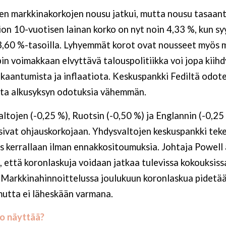
een markkinakorkojen nousu jatkui, mutta nousu tasaant
tion 10-vuotisen lainan korko on nyt noin 4,33 %, kun sy
3,60 %-tasoilla. Lyhyemmät korot ovat nousseet myös m
 voimakkaan elvyttävä talouspolitiikka voi jopa kiih
kaantumista ja inflaatiota. Keskuspankki Fediltä odot
tta alkusyksyn odotuksia vähemmän.
ltojen (-0,25 %), Ruotsin (-0,50 %) ja Englannin (-0,25
sivat ohjauskorkojaan. Yhdysvaltojen keskuspankki tek
s kerrallaan ilman ennakkositoumuksia. Johtaja Powell
 että koronlaskuja voidaan jatkaa tulevissa kokouksissa
. Markkinahinnoittelussa joulukuun koronlaskua pidetä
utta ei läheskään varmana.
ko näyttää?