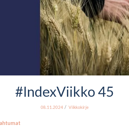
#IndexViikko 45
/
08.11.2024
Viikkokirje
apahtumat