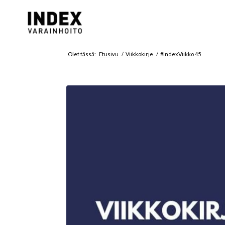
Olet tässä:
Etusivu
/
Viikkokirje
/
#IndexViikko 45