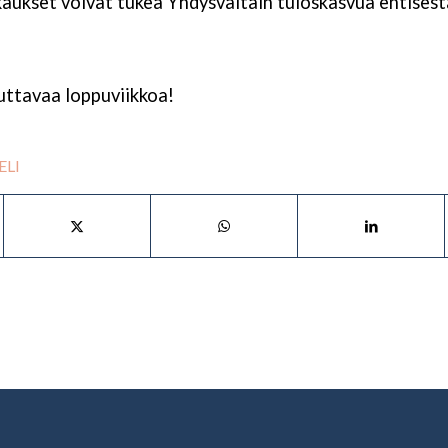
aukset voivat tukea Yhdysvaltain tuloskasvua entisest
uttavaa loppuviikkoa!
ELI