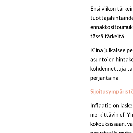
Ensi viikon tärke
tuottajahintainde
ennakkositoumuksi
tässä tärkeitä.
Kiina julkaisee p
asuntojen hintake
kohdennettuja ta
perjantaina.
Sijoitusympärist
Inflaatio on lask
merkittävin eli Y
kokouksissaan, v
perusteella myös 