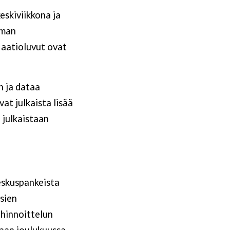
eskiviikkona ja
lman
flaatioluvut ovat
n ja dataa
at julkaista lisää
 julkaistaan
keskuspankeista
usien
ahinnoittelun
saan joulukuussa