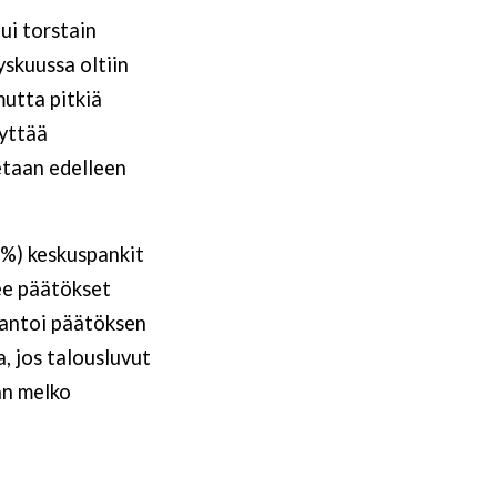
ui torstain
yskuussa oltiin
utta pitkiä
dyttää
etaan edelleen
 %) keskuspankit
ee päätökset
 antoi päätöksen
, jos talousluvut
än melko