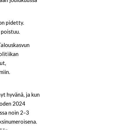
on pidetty.
 poistuu.
Talouskasvun
olitiikan
ut,
miin.
yt hyvänä, ja kun
Vuoden 2024
ssa noin 2–3
aksinumeroisena.