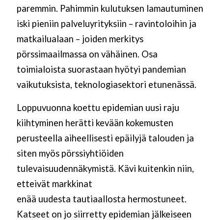
paremmin. Pahimmin kulutuksen lamautuminen
iski pieniin palveluyrityksiin – ravintoloihin ja
matkailualaan – joiden merkitys
pörssimaailmassa on vähäinen. Osa
toimialoista suorastaan hyötyi pandemian
vaikutuksista, teknologiasektori etunenässä.
Loppuvuonna koettu epidemian uusi raju
kiihtyminen herätti kevään kokemusten
perusteella aiheellisesti epäilyjä talouden ja
siten myös pörssiyhtiöiden
tulevaisuudennäkymistä. Kävi kuitenkin niin,
etteivät markkinat
enää
uudesta
tautiaal
l
o
sta
hermostuneet.
Katseet on jo siirretty epidemian jälkeiseen