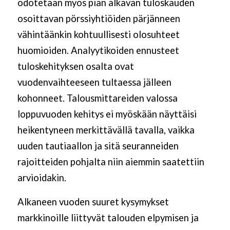
odotetaan
myös
pian alkavan tuloskauden
osoittavan pörssiyhtiöiden pärjänneen
vähintäänkin kohtuullisesti olosuhteet
huomioiden. Analyytikoiden ennusteet
tuloskehityksen osalta ovat
vuodenvaihteeseen tultaessa jälleen
kohonneet. Talousmittareiden valossa
loppuvuoden kehitys ei myöskään näyttäisi
heikentyneen merkittävällä tavalla
,
vaikka
uuden tautiaallon ja sitä seuranneiden
rajoitteiden pohjalta niin aiemmin saatettiin
arvioidakin.
Alkaneen vuoden suuret kysymykset
markkinoille liittyvät talouden elpymisen ja