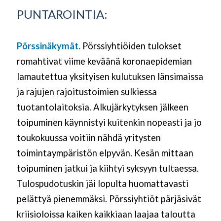
PUNTAROINTIA:
Pörssinäkymät.
Pörssiyhtiöiden tulokset
romahtivat
viime keväänä koronaepidemian
lamautettua yksityisen kulutuksen länsimaissa
ja rajujen rajoitustoimien sulkiessa
tuotantolaitoksia. Alkujärkytyksen jälkeen
toipuminen käynnistyi kuitenkin nopeasti ja jo
toukokuussa voitiin nähdä yritysten
toimintaympäristön elpyvän. Kesän mittaan
toipuminen jatkui ja kiihtyi syksyyn tultaessa.
Tulospudotuskin jäi lopulta huomattavasti
pelättyä pienemmäksi. Pörssiyhtiöt pärjäsivät
kriisioloissa
kaiken kaikkiaan
laajaa taloutta