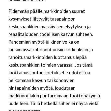
Pidemmän päälle markkinoiden suuret
kysymykset liittyvät tasapainoon
keskuspankkien massiivisen elvytyksen ja
reaalitalouden todellisen kasvun suhteen.
Pandemian myötä julkinen velka on
länsimaissa kohonnut uusiin korkeuksiin ja
rahoitusmarkkinoiden luottamus lepää
keskuspankkien toimien varassa. Jos tämä
luottamus joutuu koetukselle odotettua
heikomman kasvun tai kohoavien
hintapaineiden myötä, joudutaan
markkinoillakin puntaroimaan tuottonäkymiä
uudelleen. Tällä hetkellä siihen ei näytä vielä
olevan tarvetta.