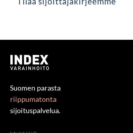
Tilaa sijoittaja­kirjeemme
Suomen parasta
riippumatonta
sijoituspalvelua.