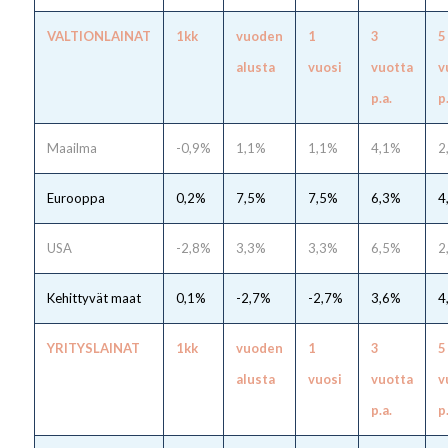
VALTIONLAINAT
1kk
vuoden
1
3
5
alusta
vuosi
vuotta
v
p.a.
p
Maailma
-0,9%
1,1%
1,1%
4,1%
2
Eurooppa
0,2%
7,5%
7,5%
6,3%
4
USA
-2,8%
3,3%
3,3%
6,5%
2
Kehittyvät maat
0,1%
-2,7%
-2,7%
3,6%
4
YRITYSLAINAT
1kk
vuoden
1
3
5
alusta
vuosi
vuotta
v
p.a.
p