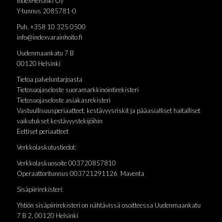
IndexHelsinki Oy
Y-tunnus 2085781-0
Puh. +358 10 325 0500
info@indexvarainhoito.fi
Uudenmaankatu 7 B
00120 Helsinki
Tietoa palveluntarjoasta
Tietosuojaseloste suoramarkkinointirekisteri
Tietosuojaseloste asiakasrekisteri
Vastuullisuusperiaatteet, kestävyysriskit ja pääasialliset haitalliset
vaikutukset kestävyystekijöihin
Eettiset periaatteet
Verkkolaskutustiedot:
Verkkolaskuosoite 003720857810
Operaattoritunnus 003721291126 Maventa
Sisäpiirirekisteri:
Yhtiön sisäpiirirekisteri on nähtävissä osoitteessa Uudenmaankatu
7 B 2, 00120 Helsinki