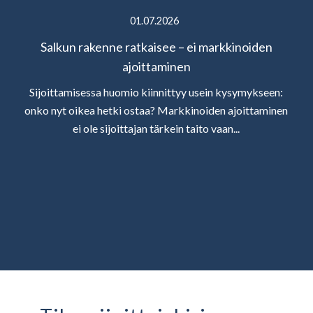
01.07.2026
Salkun rakenne ratkaisee – ei markkinoiden
ajoittaminen
Sijoittamisessa huomio kiinnittyy usein kysymykseen:
onko nyt oikea hetki ostaa? Markkinoiden ajoittaminen
ei ole sijoittajan tärkein taito vaan...