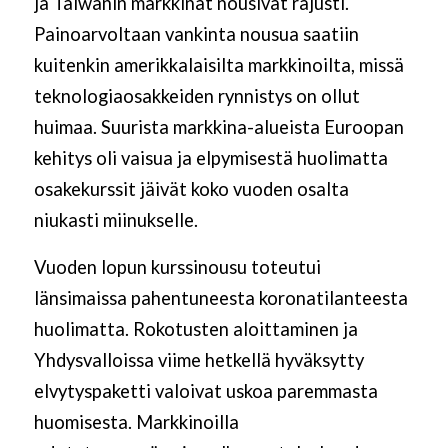
ja Taiwanin markkinat nousivat rajusti.
Painoarvoltaan vankinta nousua saatiin
kuitenkin amerikkalaisilta markkinoilta, missä
teknologiaosakkeiden rynnistys on ollut
huimaa.
Suurista markkina-alueista Euroopan
kehitys oli vaisua ja elpymisestä huolimatta
osakekurssit jäivät koko vuoden osalta
niukasti miinukselle.
Vuoden lopun kurssinousu toteutui
länsimaissa pahentuneesta koronatilanteesta
huolimatta. Rokotusten aloittaminen ja
Yhdysvalloissa viime hetkellä hyväksytty
elvytyspaketti valoivat uskoa paremmasta
huomisesta. Markkinoilla