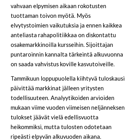
vahvaan elpymisen aikaan rokotusten
tuottaman toivon myötä. Myös
elvytystoimien vaikutuksia ja ennen kaikkea
anteliasta rahapolitiikkaa on diskontattu
osakemarkkinoilla kursseihin. Sijoittajan
puntaroinnin kannalta tärkeintä alkuvuonna
on saada vahvistus koville kasvutoiveille.
Tammikuun loppupuolella kiihtyvä tuloskausi
päivittää markkinat jälleen yritysten
todellisuuteen. Analyytikoiden arvioiden
mukaan viime vuoden viimeisen neljänneksen
tulokset jäävät vielä edellisvuotta
heikommiksi, mutta tulosten odotetaan
ripeästi elpyvän alkuvuoden aikana.