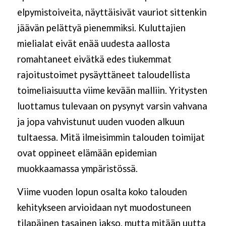
elpymistoiveita, näyttäisivät vauriot sittenkin
jäävän pelättyä pienemmiksi. Kuluttajien
mielialat eivät enää uudesta aallosta
romahtaneet eivätkä edes tiukemmat
rajoitustoimet pysäyttäneet taloudellista
toimeliaisuutta viime kevään malliin. Yritysten
luottamus tulevaan on pysynyt varsin vahvana
ja jopa vahvistunut uuden vuoden alkuun
tultaessa. Mitä ilmeisimmin talouden toimijat
ovat oppineet elämään epidemian
muokkaamassa ympäristössä.
Viime vuoden lopun osalta koko talouden
kehitykseen arvioidaan nyt muodostuneen
tilapäinen tasainen jakso, mutta mitään uutta