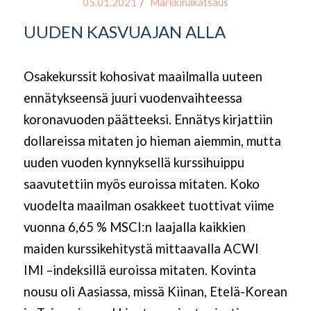
/
05.01.2021
Markkinakatsaus
UUDEN KASVUAJAN ALLA
Osakekurssit kohosivat maailmalla uuteen
ennätykseensä juuri vuodenvaihteessa
koronavuoden päätteeksi. Ennätys kirjattiin
dollareissa mitaten jo hieman aiemmin, mutta
uuden vuoden kynnyksellä kurssihuippu
saavutettiin myös euroissa mitaten. Koko
vuodelta maailman osakkeet tuottivat viime
vuonna 6,65 % MSCI:n laajalla kaikkien
maiden kurssikehitystä mittaavalla ACWI
IMI
–
indeksillä euroissa mitaten. Kovinta
nousu oli Aasiassa, missä Kiinan, Etelä-Korean