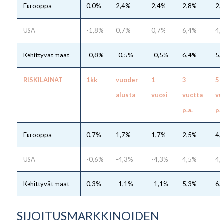
Eurooppa
0,0%
2,4%
2,4%
2,8%
2
USA
-1,8%
0,7%
0,7%
6,4%
4
Kehittyvät maat
-0,8%
-0,5%
-0,5%
6,4%
5
RISKILAINAT
1kk
vuoden
1
3
5
alusta
vuosi
vuotta
v
p.a.
p
Eurooppa
0,7%
1,7%
1,7%
2,5%
4
USA
-0,6%
-4,3%
-4,3%
4,5%
4
Kehittyvät maat
0,3%
-1,1%
-1,1%
5,3%
6
SIJOITUSMARKKINOIDEN