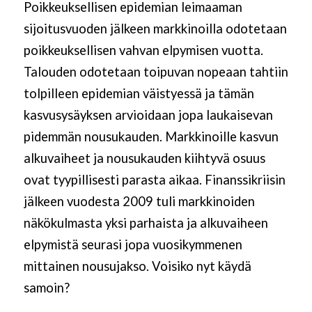
Poikkeuksellisen epidemian leimaaman
sijoitusvuoden jälkeen markkinoilla odotetaan
poikkeuksellisen vahvan elpymisen vuotta.
Talouden odotetaan toipuvan nopeaan tahtiin
tolpilleen epidemian väistyessä ja tämän
kasvusysäyksen arvioidaan jopa laukaisevan
pidemmän nousukauden. Markkinoille kasvun
alkuvaiheet ja nousukauden kiihtyvä osuus
ovat tyypillisesti parasta aikaa. Finanssikriisin
jälkeen vuodesta 2009 tuli markkinoiden
näkökulmasta yksi parhaista ja alkuvaiheen
elpymistä seurasi jopa vuosikymmenen
mittainen nousujakso. Voisiko nyt käydä
samoin?