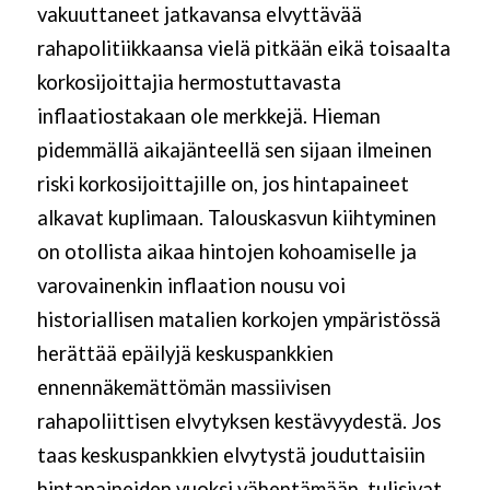
vakuuttaneet jatkavansa elvyttävää
rahapolitiikkaansa vielä pitkään eikä toisaalta
korkosijoittajia hermostuttavasta
inflaatiostakaan ole merkkejä. Hieman
pidemmällä aikajänteellä sen sijaan ilmeinen
riski korkosijoittajille on, jos hintapaineet
alkavat kuplimaan. Talouskasvun kiihtyminen
on otollista aikaa hintojen kohoamiselle ja
varovainenkin inflaation nousu voi
historiallisen matalien korkojen ympäristössä
herättää epäilyjä keskuspankkien
ennennäkemättömän massiivisen
rahapoliittisen elvytyksen kestävyydestä. Jos
taas keskuspankkien elvytystä jouduttaisiin
hintapaineiden vuoksi vähentämään, tulisivat