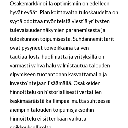
Osakemarkkinoilla optimismiin on edelleen
hyvät eväät. Pian koittavalta tuloskaudelta on
syytä odottaa myönteistä viestiä yritysten
tulevaisuudennäkymien paranemisesta ja
tuloskunnon toipumisesta. Suhdannemittarit
ovat pysyneet toiveikkaina talven
tautiaallosta huolimatta ja yrityksillä on
varmasti vahva halu valmistautua talouden
elpymiseen tuotantoaan kasvattamalla ja
investointejaan lisäämällä. Osakkeiden
hinnoittelu on historiallisesti vertaillen
keskimääräistä kalliimpaa, mutta suhteessa
aiempiin talouden toipumisjaksoihin
hinnoittelu ei sittenkään vaikuta
poikkeukselliselta.