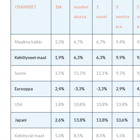
OSAKKEET
1kk
vuoden
1
3
5
alusta
vuosi
vuotta
v
p.a.
p
Maailma kaikki
2,3%
6,7%
6,7%
9,4%
9
Kehittyneet maat
1,9%
6,3%
6,3%
9,9%
9
Suomi
1,5%
15,1%
15,1%
9,5%
9
Eurooppa
2,4%
-3,3%
-3,3%
2,9%
4
USA
1,8%
10,8%
10,8%
13,8%
1
Japani
2,6%
13,8%
13,8%
10,6%
1
Kehittyvät maat
5,0%
8,5%
8,5%
5,5%
1