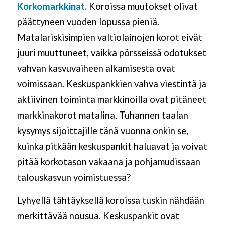
Korkomarkkinat.
Koroissa muutokset olivat
päättyneen vuoden lopussa pieniä.
Matalariskisimpien valtiolainojen korot eivät
juuri muuttuneet
,
vaikka pörsseissä odotukset
vahvan kasvuvaiheen alkamisesta ovat
voimissaan. Keskuspankkien vahva viestintä ja
aktiivinen toiminta markkinoilla ovat pitäneet
markkinakorot matalina. Tuhannen taalan
kysymys sijoittajille tänä vuonna onkin se,
kuinka pitkään keskuspankit haluavat ja voivat
pitää korkotason vakaana ja pohjamudissaan
talouskasvun voimistuessa?
Lyhyellä tähtäyksellä koroissa tuskin nähdään
merkittävää nousua. Keskuspankit ovat