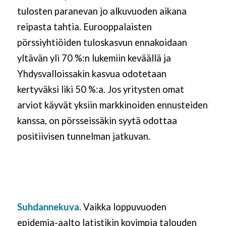
tulosten paranevan jo alkuvuoden aikana
reipasta tahtia. Eurooppalaisten
pörssiyhtiöiden tuloskasvun ennakoidaan
yltävän yli 70 %:n lukemiin keväällä ja
Yhdysvalloissakin kasvu
a
odotetaan
kertyväksi liki 50 %
:a
. Jos yritysten omat
arviot käyvät yksiin markkinoiden ennusteiden
kanssa, on pörsseissäkin syytä odottaa
positiivisen tunnelman jatkuvan.
Suhdannekuva.
Vaikka loppuvuoden
epidemia-aalto latistikin kovimpia talouden