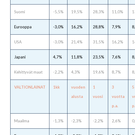
Suomi
-5,5%
19,5%
28,3%
11,0%
1
Eurooppa
-3,0%
16,2%
28,8%
7,9%
8
USA
-3,0%
21,4%
31,5%
16,2%
1
Japani
4,7%
11,8%
23,5%
7,6%
8
Kehittyvät maat
-2,2%
4,3%
19,6%
8,7%
8
VALTIONLAINAT
1kk
vuoden
1
3
5
alusta
vuosi
vuotta
v
p.a.
p
Maailma
-1,3%
-2,3%
-2,2%
2,6%
0