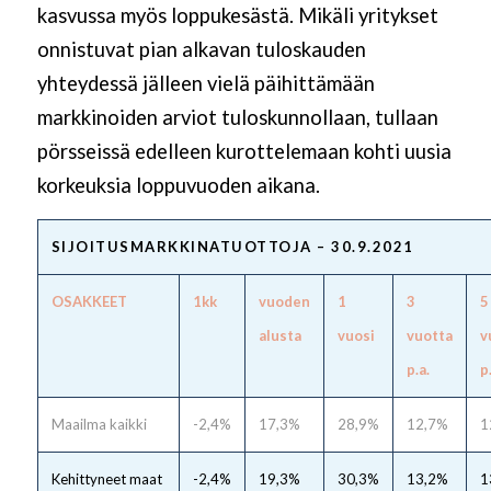
kasvussa myös loppukesästä. Mikäli yritykset
onnistuvat pian alkavan tuloskauden
yhteydessä jälleen vielä päihittämään
markkinoiden arviot tuloskunnollaan, tullaan
pörsseissä edelleen kurottelemaan kohti uusia
korkeuksia loppuvuoden aikana.
SIJOITUSMARKKINATUOTTOJA – 30.9.2021
OSAKKEET
1kk
vuoden
1
3
5
alusta
vuosi
vuotta
v
p.a.
p
Maailma kaikki
-2,4%
17,3%
28,9%
12,7%
1
Kehittyneet maat
-2,4%
19,3%
30,3%
13,2%
1