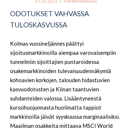
/
03.10.2021
Markkinakatsaus
ODOTUKSET VAHVASSA
TULOSKASVUSSA
Kolmas vuosineljännes päättyi
sijoitusmarkkinoilla aiempaa varovaisempiin
tunnelmiin sijoittajien puntaroidessa
osakemarkkinoiden tulevaisuudennäkymiä
kohoavien korkojen, talouden hidastuvien
kasvuodotusten ja Kiinan taantuvien
suhdanteiden valossa. Lisääntyneestä
kurssihuojunnasta huolimatta tappiot
markkinoilla jäivät syyskuussa marginaalisiksi.
Maailman osakkeita mittaava MSCI World