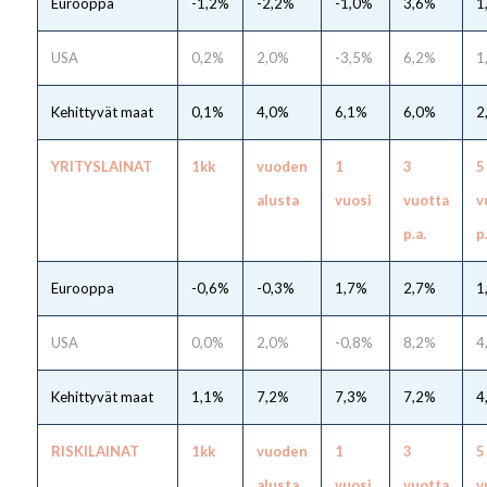
Eurooppa
-1,2%
-2,2%
-1,0%
3,6%
1
USA
0,2%
2,0%
-3,5%
6,2%
1
Kehittyvät maat
0,1%
4,0%
6,1%
6,0%
2
YRITYSLAINAT
1kk
vuoden
1
3
5
alusta
vuosi
vuotta
v
p.a.
p
Eurooppa
-0,6%
-0,3%
1,7%
2,7%
1
USA
0,0%
2,0%
-0,8%
8,2%
4
Kehittyvät maat
1,1%
7,2%
7,3%
7,2%
4
RISKILAINAT
1kk
vuoden
1
3
5
alusta
vuosi
vuotta
v