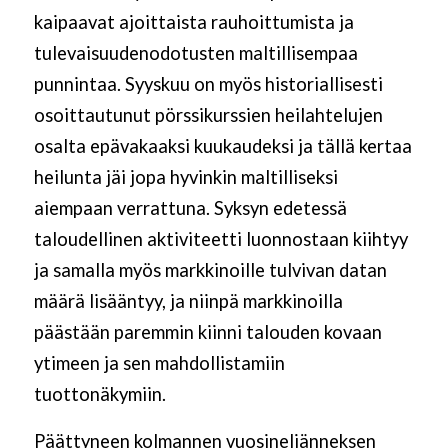
kaipaavat ajoittaista rauhoittumista ja
tulevaisuudenodotusten maltillisempaa
punnintaa. Syyskuu on myös historiallisesti
osoittautunut pörssikurssien heilahtelujen
osalta epävakaaksi kuukaudeksi ja tällä kertaa
heilunta jäi jopa hyvinkin maltilliseksi
aiempaan verrattuna. Syksyn edetessä
taloudellinen aktiviteetti luonnostaan kiihtyy
ja samalla myös markkinoille tulvivan datan
määrä lisääntyy, ja niinpä markkinoilla
päästään paremmin kiinni talouden kovaan
ytimeen ja sen mahdollistamiin
tuottonäkymiin.
Päättyneen kolmannen vuosineljänneksen