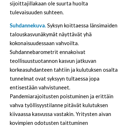
sijoittajillakaan ole suurta huolta
tulevaisuuden suhteen.
Suhdannekuva.
Syksyn koittaessa länsimaiden
talouskasvunäkymät näyttävät yhä
kokonaisuudessaan vahvoilta.
Suhdannebarometrit ennakoivat
teollisuustuotannon kasvun jatkuvan
korkeasuhdanteen tahtiin ja kulutuksen osalta
tunnelmat ovat syksyyn tultaessa jopa
entisestään vahvistuneet.
Pandemiarajoitusten poistuminen ja erittäin
vahva työllisyystilanne pitävät kulutuksen
kiivaassa kasvussa vastakin. Yritysten aivan
kovimpien odotusten taittuminen