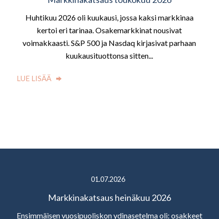
Huhtikuu 2026 oli kuukausi, jossa kaksi markkinaa
kertoi eri tarinaa. Osakemarkkinat nousivat
voimakkaasti. S&P 500 ja Nasdaq kirjasivat parhaan
kuukausituottonsa sitten...
LUE LISÄÄ
01.07.2026
Markkinakatsaus heinäkuu 2026
Ensimmäisen vuosipuoliskon ydinasetelma oli: osakkeet