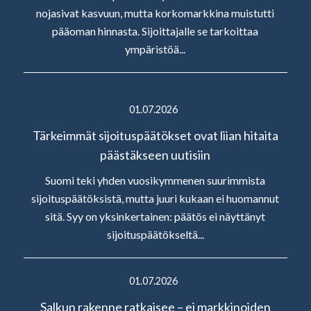
nojasivat kasvuun, mutta korkomarkkina muistutti
pääoman hinnasta. Sijoittajalle se tarkoittaa
ympäristöä...
01.07.2026
Tärkeimmät sijoituspäätökset ovat liian hitaita
päästäkseen uutisiin
Suomi teki yhden vuosikymmenen suurimmista
sijoituspäätöksistä, mutta juuri kukaan ei huomannut
sitä. Syy on yksinkertainen: päätös ei näyttänyt
sijoituspäätökseltä...
01.07.2026
Salkun rakenne ratkaisee – ei markkinoiden