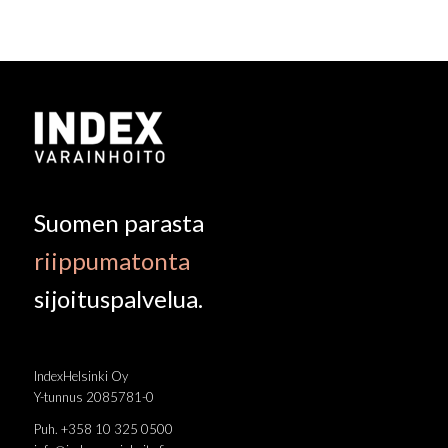
Suomen parasta
riippumatonta
sijoituspalvelua.
IndexHelsinki Oy
Y-tunnus 2085781-0
Puh. +358 10 325 0500