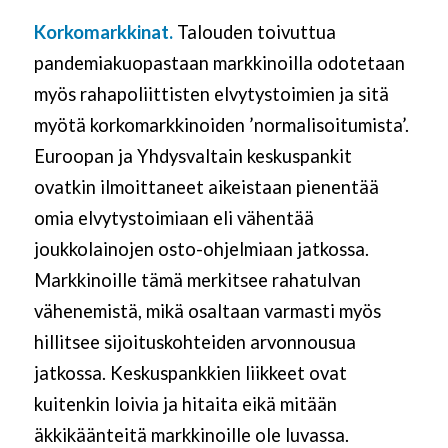
Korkomarkkinat.
Talouden toivuttua
pandemiakuopastaan markkinoilla odotetaan
myös rahapoliittisten elvytystoimien ja sitä
myötä korkomarkkinoiden ’normalisoitumista’.
Euroopan ja Yhdysvaltain keskuspankit
ovatkin ilmoittaneet aikeistaan pienentää
omia elvytystoimiaan eli vähentää
joukkolainojen osto-ohjelmiaan jatkossa.
Markkinoille tämä merkitsee rahatulvan
vähenemistä, mikä osaltaan varmasti myös
hillitsee sijoituskohteiden arvonnousua
jatkossa. Keskuspankkien liikkeet ovat
kuitenkin loivia ja hitaita eikä mitään
äkkikäänteitä markkinoille ole luvassa.