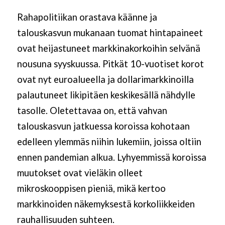
Rahapolitiikan orastava käänne ja
talouskasvun mukanaan tuomat hintapaineet
ovat heijastuneet markkinakorkoihin selvänä
nousuna syyskuussa. Pitkät 10-vuotiset korot
ovat nyt euroalueella ja dollarimarkkinoilla
palautuneet likipitäen keskikesällä nähdylle
tasolle. Oletettavaa on, että vahvan
talouskasvun jatkuessa koroissa kohotaan
edelleen ylemmäs niihin lukemiin, joissa oltiin
ennen pandemian alkua. Lyhyemmissä koroissa
muutokset ovat vieläkin olleet
mikroskooppisen pieniä, mikä kertoo
markkinoiden näkemyksestä korkoliikkeiden
rauhallisuuden suhteen.