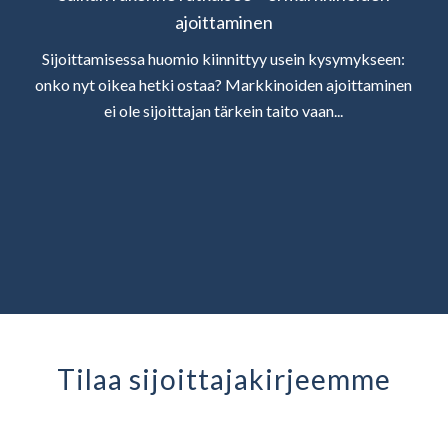
ajoittaminen
Sijoittamisessa huomio kiinnittyy usein kysymykseen:
onko nyt oikea hetki ostaa? Markkinoiden ajoittaminen
ei ole sijoittajan tärkein taito vaan...
Tilaa sijoittaja­kirjeemme