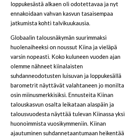
loppukesästä alkaen oli odotettavaa ja nyt
ennakoidaan vahvan kasvun tasaisempaa
jatkumista kohti talvikuukausia.
Globaalin talousnäkymän suurimmaksi
huolenaiheeksi on noussut Kiina ja vieläpä
varsin nopeasti. Koko kuluneen vuoden ajan
olemme nähneet kiinalaisten
suhdanneodotusten luisuvan ja loppukesällä
barometrit näyttävät valahtaneen jo monilta
osin miinusmerkkisiksi. Ennusteita Kiinan
talouskasvun osalta leikataan alaspäin ja
talousvuodesta näyttää tulevan Kiinassa yksi
huonoimmista vuosikymmeniin. Kiinan
ajautuminen suhdannetaantumaan heikentää