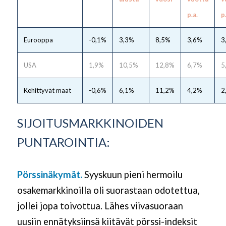
p.a.
p
Eurooppa
-0,1%
3,3%
8,5%
3,6%
3
USA
1,9%
10,5%
12,8%
6,7%
5
Kehittyvät maat
-0,6%
6,1%
11,2%
4,2%
2
SIJOITUSMARKKINOIDEN
PUNTAROINTIA:
Pörssinäkymät.
Syyskuun pieni hermoilu
osakemarkkinoilla oli suorastaan odotettua,
jollei jopa toivottua. Lähes viivasuoraan
uusiin ennätyksiinsä kiitävät pörssi-indeksit