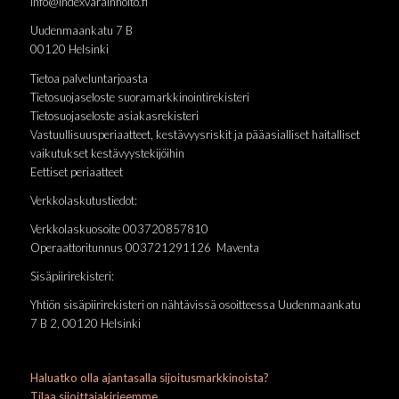
info@indexvarainhoito.fi
Uudenmaankatu 7 B
00120 Helsinki
Tietoa palveluntarjoasta
Tietosuojaseloste suoramarkkinointirekisteri
Tietosuojaseloste asiakasrekisteri
Vastuullisuusperiaatteet, kestävyysriskit ja pääasialliset haitalliset
vaikutukset kestävyystekijöihin
Eettiset periaatteet
Verkkolaskutustiedot:
Verkkolaskuosoite 003720857810
Operaattoritunnus 003721291126 Maventa
Sisäpiirirekisteri:
Yhtiön sisäpiirirekisteri on nähtävissä osoitteessa Uudenmaankatu
7 B 2, 00120 Helsinki
Haluatko olla ajantasalla sijoitusmarkkinoista?
Tilaa sijoittajakirjeemme.