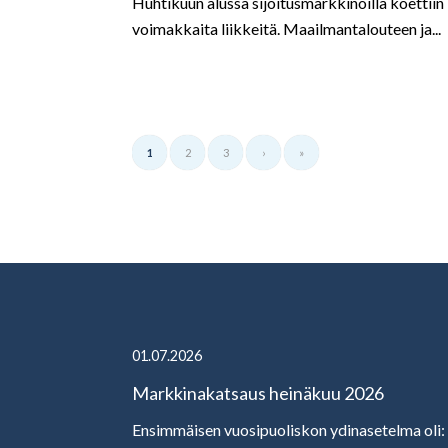
Huhtikuun alussa sijoitusmarkkinoilla koettiin
voimakkaita liikkeitä. Maailmantalouteen ja...
1
2
3
›
»
01.07.2026
Markkinakatsaus heinäkuu 2026
Ensimmäisen vuosipuoliskon ydinasetelma oli: