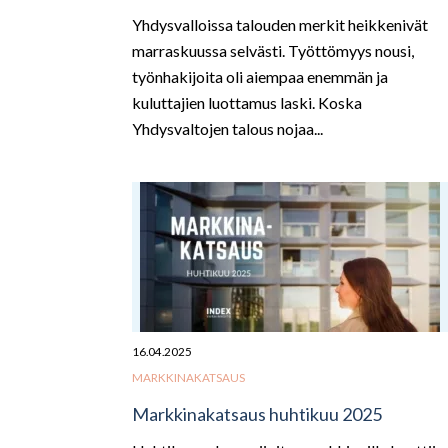
Yhdysvalloissa talouden merkit heikkenivät
marraskuussa selvästi. Työttömyys nousi,
työnhakijoita oli aiempaa enemmän ja
kuluttajien luottamus laski. Koska
Yhdysvaltojen talous nojaa...
16.04.2025
MARKKINAKATSAUS
Markkinakatsaus huhtikuu 2025