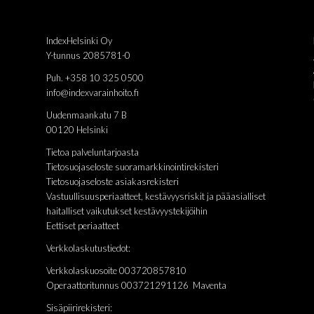
IndexHelsinki Oy
Y-tunnus 2085781-0
Puh. +358 10 325 0500
info@indexvarainhoito.fi
Uudenmaankatu 7 B
00120 Helsinki
Tietoa palveluntarjoasta
Tietosuojaseloste suoramarkkinointirekisteri
Tietosuojaseloste asiakasrekisteri
Vastuullisuusperiaatteet, kestävyysriskit ja pääasialliset
haitalliset vaikutukset kestävyystekijöihin
Eettiset periaatteet
Verkkolaskutustiedot:
Verkkolaskuosoite 003720857810
Operaattoritunnus 003721291126 Maventa
Sisäpiirirekisteri: