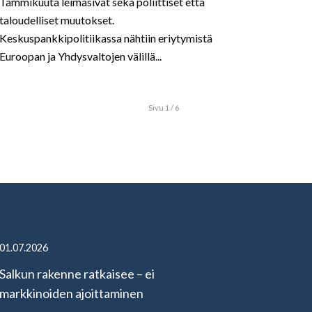
Tammikuuta leimasivat sekä poliittiset että
taloudelliset muutokset.
Keskuspankkipolitiikassa nähtiin eriytymistä
Euroopan ja Yhdysvaltojen välillä...
Sivu 1 / 6
01.07.2026
Salkun rakenne ratkaisee – ei
markkinoiden ajoittaminen