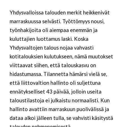
Yhdysvalloissa talouden merkit heikkenivät
marraskuussa selvästi. Työttömyys nousi,
työnhakijoita oli aiempaa enemmän ja
kuluttajien luottamus laski. Koska
Yhdysvaltojen talous nojaa vahvasti
kotitalouksien kulutukseen, nämä muutokset
viittaavat siihen, että talouskasvu on
hidastumassa. Tilannetta hämärsi vielä se,
että liittovaltion hallinto oli suljettuna
ennätykselliset 43 päivää, jolloin useita
taloustilastoja ei julkaistu normaalisti. Kun
hallinto avattiin marraskuun puolivälissä ja
dataa alkoi jälleen tulla, se vahvisti käsitystä
talouden pehmenemisestä.