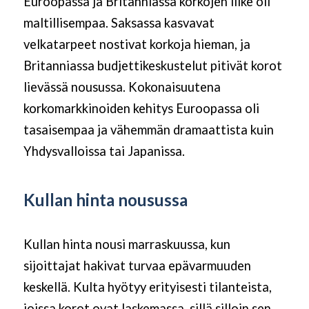
Euroopassa ja Britanniassa korkojen liike oli
maltillisempaa. Saksassa kasvavat
velkatarpeet nostivat korkoja hieman, ja
Britanniassa budjettikeskustelut pitivät korot
lievässä nousussa. Kokonaisuutena
korkomarkkinoiden kehitys Euroopassa oli
tasaisempaa ja vähemmän dramaattista kuin
Yhdysvalloissa tai Japanissa.
Kullan hinta nousussa
Kullan hinta nousi marraskuussa, kun
sijoittajat hakivat turvaa epävarmuuden
keskellä. Kulta hyötyy erityisesti tilanteista,
joissa korot ovat laskemassa, sillä silloin sen