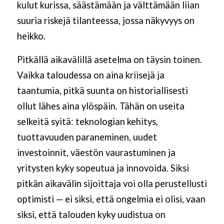
kulut kurissa, säästämään ja välttämään liian
suuria riskejä tilanteessa, jossa näkyvyys on
heikko.
Pitkällä aikavälillä asetelma on täysin toinen.
Vaikka taloudessa on aina kriisejä ja
taantumia, pitkä suunta on historiallisesti
ollut lähes aina ylöspäin. Tähän on useita
selkeitä syitä: teknologian kehitys,
tuottavuuden paraneminen, uudet
investoinnit, väestön vaurastuminen ja
yritysten kyky sopeutua ja innovoida. Siksi
pitkän aikavälin sijoittaja voi olla perustellusti
optimisti — ei siksi, että ongelmia ei olisi, vaan
siksi, että talouden kyky uudistua on