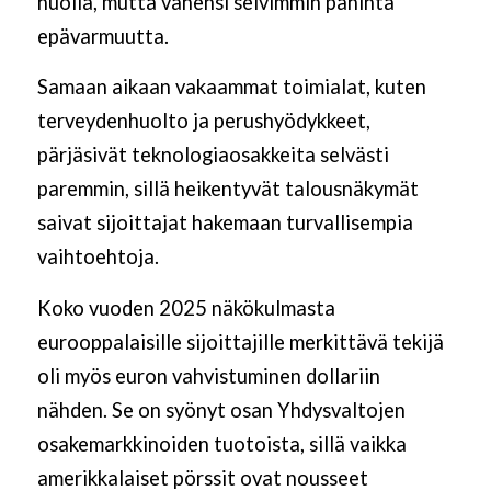
huolia, mutta vähensi selvimmin pahinta
epävarmuutta.
Samaan aikaan vakaammat toimialat, kuten
terveydenhuolto ja perushyödykkeet,
pärjäsivät teknologiaosakkeita selvästi
paremmin, sillä heikentyvät talousnäkymät
saivat sijoittajat hakemaan turvallisempia
vaihtoehtoja.
Koko vuoden 2025 näkökulmasta
eurooppalaisille sijoittajille merkittävä tekijä
oli myös euron vahvistuminen dollariin
nähden. Se on syönyt osan Yhdysvaltojen
osakemarkkinoiden tuotoista, sillä vaikka
amerikkalaiset pörssit ovat nousseet