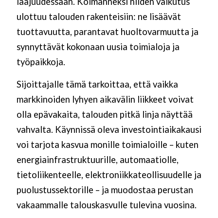
laajuudessaan. Kolmanneksi niiden vaikutus
ulottuu talouden rakenteisiin: ne lisäävät
tuottavuutta, parantavat huoltovarmuutta ja
synnyttävät kokonaan uusia toimialoja ja
työpaikkoja.
Sijoittajalle tämä tarkoittaa, että vaikka
markkinoiden lyhyen aikavälin liikkeet voivat
olla epävakaita, talouden pitkä linja näyttää
vahvalta. Käynnissä oleva investointiaikakausi
voi tarjota kasvua monille toimialoille – kuten
energiainfrastruktuurille, automaatiolle,
tietoliikenteelle, elektroniikkateollisuudelle ja
puolustussektorille – ja muodostaa perustan
vakaammalle talouskasvulle tulevina vuosina.