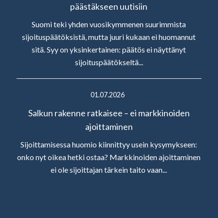
päästäkseen uutisiin
Suomi teki yhden vuosikymmenen suurimmista
sijoituspäätöksistä, mutta juuri kukaan ei huomannut
sitä. Syy on yksinkertainen: päätös ei näyttänyt
sijoituspäätökseltä...
01.07.2026
Salkun rakenne ratkaisee – ei markkinoiden
ajoittaminen
Sijoittamisessa huomio kiinnittyy usein kysymykseen:
onko nyt oikea hetki ostaa? Markkinoiden ajoittaminen
ei ole sijoittajan tärkein taito vaan...