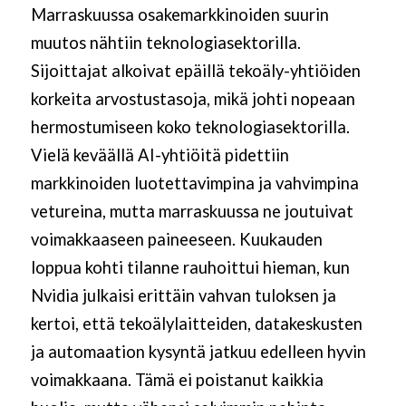
Marraskuussa osakemarkkinoiden suurin
muutos nähtiin teknologiasektorilla.
Sijoittajat alkoivat epäillä tekoäly-yhtiöiden
korkeita arvostustasoja, mikä johti nopeaan
hermostumiseen koko teknologiasektorilla.
Vielä keväällä AI-yhtiöitä pidettiin
markkinoiden luotettavimpina ja vahvimpina
vetureina, mutta marraskuussa ne joutuivat
voimakkaaseen paineeseen. Kuukauden
loppua kohti tilanne rauhoittui hieman, kun
Nvidia julkaisi erittäin vahvan tuloksen ja
kertoi, että tekoälylaitteiden, datakeskusten
ja automaation kysyntä jatkuu edelleen hyvin
voimakkaana. Tämä ei poistanut kaikkia