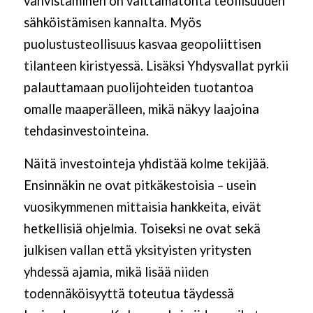
vahvistaminen on välttämätöntä teollisuuden
sähköistämisen kannalta. Myös
puolustusteollisuus kasvaa geopoliittisen
tilanteen kiristyessä. Lisäksi Yhdysvallat pyrkii
palauttamaan puolijohteiden tuotantoa
omalle maaperälleen, mikä näkyy laajoina
tehdasinvestointeina.
Näitä investointeja yhdistää kolme tekijää.
Ensinnäkin ne ovat pitkäkestoisia – usein
vuosikymmenen mittaisia hankkeita, eivät
hetkellisiä ohjelmia. Toiseksi ne ovat sekä
julkisen vallan että yksityisten yritysten
yhdessä ajamia, mikä lisää niiden
todennäköisyyttä toteutua täydessä