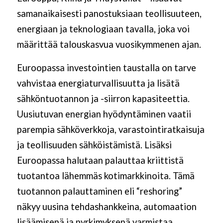
samanaikaisesti panostuksiaan teollisuuteen,
energiaan ja teknologiaan tavalla, joka voi
määrittää talouskasvua vuosikymmenen ajan.
Euroopassa investointien taustalla on tarve
vahvistaa energiaturvallisuutta ja lisätä
sähköntuotannon ja -siirron kapasiteettia.
Uusiutuvan energian hyödyntäminen vaatii
parempia sähköverkkoja, varastointiratkaisuja
ja teollisuuden sähköistämistä. Lisäksi
Euroopassa halutaan palauttaa kriittistä
tuotantoa lähemmäs kotimarkkinoita. Tämä
tuotannon palauttaminen eli “reshoring”
näkyy uusina tehdashankkeina, automaation
lisäämisenä ja pyrkimyksenä varmistaa