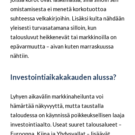
omistamisesta ei menetä korkotuottoa
suhteessa velkakirjoihin. Lisäksi kulta nähdään
yleisesti turvasatamana silloin, kun
talousluvut heikkenevät tai markkinoilla on
epävarmuutta – aivan kuten marraskuussa
nähtiin.
Investointiaikakakauden alussa?
Lyhyen aikavälin markkinaheilunta voi
hämärtää näkyvyyttä, mutta taustalla
taloudessa on käynnissä poikkeuksellisen laaja
investointiaalto. Useat suuret talousalueet –
Eurooppa, Kiina ja Yhdysvallat – lisäävät