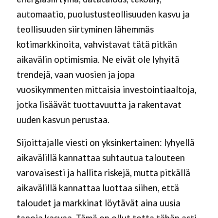
automaatio, puolustusteollisuuden kasvu ja
teollisuuden siirtyminen lähemmäs
kotimarkkinoita, vahvistavat tätä pitkän
aikavälin optimismia. Ne eivät ole lyhyitä
trendejä, vaan vuosien ja jopa
vuosikymmenten mittaisia investointiaaltoja,
jotka lisäävät tuottavuutta ja rakentavat
uuden kasvun perustaa.
Sijoittajalle viesti on yksinkertainen: lyhyellä
aikavälillä kannattaa suhtautua talouteen
varovaisesti ja hallita riskejä, mutta pitkällä
aikavälillä kannattaa luottaa siihen, että
taloudet ja markkinat löytävät aina uusia
tapoja kasvaa. Tämä on ollut totta tähän asti,