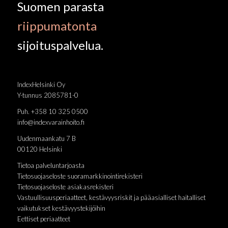
Suomen parasta
riippumatonta
sijoituspalvelua.
IndexHelsinki Oy
Y-tunnus 2085781-0
Puh. +358 10 325 0500
info@indexvarainhoito.fi
Uudenmaankatu 7 B
00120 Helsinki
Tietoa palveluntarjoasta
Tietosuojaseloste suoramarkkinointirekisteri
Tietosuojaseloste asiakasrekisteri
Vastuullisuusperiaatteet, kestävyysriskit ja pääasialliset haitalliset
vaikutukset kestävyystekijöihin
Eettiset periaatteet