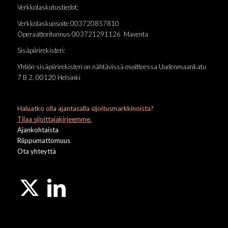
Verkkolaskutustiedot:
Verkkolaskuosoite 003720857810
Operaattoritunnus 003721291126 Maventa
Sisäpiirirekisteri:
Yhtiön sisäpiirirekisteri on nähtävissä osoitteessa Uudenmaankatu
7 B 2, 00120 Helsinki
Haluatko olla ajantasalla sijoitusmarkkinoista?
Tilaa sijoittajakirjeemme.
Ajankohtaista
Riippumattomuus
Ota yhteyttä