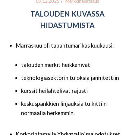
/
09.12.2025
Markkinakatsaus
TALOUDEN KUVASSA
HIDASTUMISTA
Marraskuu oli tapahtumarikas kuukausi:
talouden merkit heikkenivät
teknologiasektorin tuloksia jännitettiin
kurssit heilahtelivat rajusti
keskuspankkien linjauksia tulkittiin
normaalia herkemmin.
Korkorintamalla Yhdysvalloissa odotukset