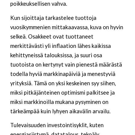
poikkeuksellisen vahva.
Kun sijoittaja tarkastelee tuottoja
vuosikymmenien mittakaavassa, kuva on hyvin
selkeä. Osakkeet ovat tuottaneet
merkittävästi yli inflaation lähes kaikissa
kehittyneissä talouksissa, ja suuri osa
tuotoista on kertynyt vain pienestä määrästä
todella hyviä markkinapäiviä ja menestyviä
yrityksiä. Tämä on yksi keskeinen syy siihen,
miksi pitkäjänteinen optimismi palkitsee ja
miksi markkinoilla mukana pysyminen on
tärkeämpää kuin lyhyen aikavälin arvailu.
Tulevaisuuden investointisyklit, kuten
energiasiirtymä, datatalous, tekoäly,