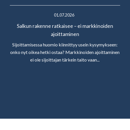
01.07.2026
Salkun rakenne ratkaisee – ei markkinoiden
ajoittaminen
Sijoittamisessa huomio kiinnittyy usein kysymykseen:
onko nyt oikea hetki ostaa? Markkinoiden ajoittaminen
ei ole sijoittajan tärkein taito vaan...