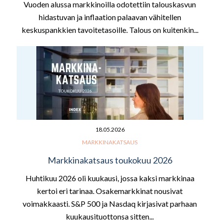
Vuoden alussa markkinoilla odotettiin talouskasvun
hidastuvan ja inflaation palaavan vähitellen
keskuspankkien tavoitetasoille. Talous on kuitenkin...
18.05.2026
MARKKINAKATSAUS
Markkinakatsaus toukokuu 2026
Huhtikuu 2026 oli kuukausi, jossa kaksi markkinaa
kertoi eri tarinaa. Osakemarkkinat nousivat
voimakkaasti. S&P 500 ja Nasdaq kirjasivat parhaan
kuukausituottonsa sitten...