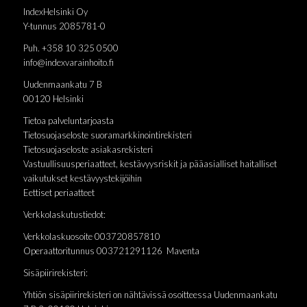
IndexHelsinki Oy
Y-tunnus 2085781-0
Puh. +358 10 325 0500
info@indexvarainhoito.fi
Uudenmaankatu 7 B
00120 Helsinki
Tietoa palveluntarjoasta
Tietosuojaseloste suoramarkkinointirekisteri
Tietosuojaseloste asiakasrekisteri
Vastuullisuusperiaatteet, kestävyysriskit ja pääasialliset haitalliset
vaikutukset kestävyystekijöihin
Eettiset periaatteet
Verkkolaskutustiedot:
Verkkolaskuosoite 003720857810
Operaattoritunnus 003721291126 Maventa
Sisäpiirirekisteri:
Yhtiön sisäpiirirekisteri on nähtävissä osoitteessa Uudenmaankatu