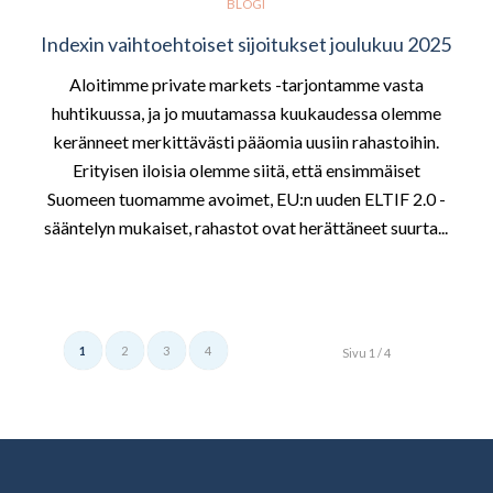
BLOGI
Indexin vaihtoehtoiset sijoitukset joulukuu 2025
Aloitimme private markets -tarjontamme vasta
huhtikuussa, ja jo muutamassa kuukaudessa olemme
keränneet merkittävästi pääomia uusiin rahastoihin.
Erityisen iloisia olemme siitä, että ensimmäiset
Suomeen tuomamme avoimet, EU:n uuden ELTIF 2.0 -
sääntelyn mukaiset, rahastot ovat herättäneet suurta...
1
2
3
4
Sivu 1 / 4