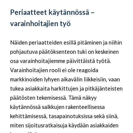
Periaatteet käytännössä –
varainhoitajien työ
Näiden periaatteiden esillä pitäminen ja niihin
pohjautuva päätöksenteon tuki on keskeinen
osa varainhoitajiemme päivittäistä työtä.
Varainhoitajien rooli ei ole reagoida
markkinoiden lyhyen aikavälin liikkeisiin, vaan
tukea asiakkaita harkittujen ja pitkäjänteisten
päätösten tekemisessä. Tämä näkyy
käytännössä salkkujen rakenteellisessa
kehittämisessä, tasapainotuksissa sekä siinä,
miten sijoitusratkaisuja käydään asiakkaiden