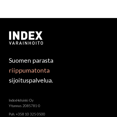
Suomen parasta
riippumatonta
sijoituspalvelua.
IndexHelsinki Oy
Y-tunnus 2085781-0
Puh. +358 10 325 0500