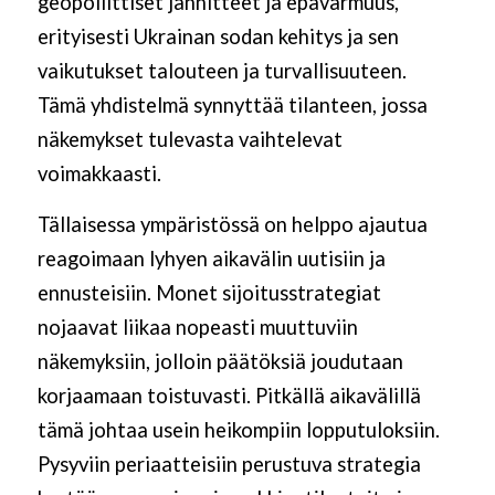
geopoliittiset jännitteet ja epävarmuus,
erityisesti Ukrainan sodan kehitys ja sen
vaikutukset talouteen ja turvallisuuteen.
Tämä yhdistelmä synnyttää tilanteen, jossa
näkemykset tulevasta vaihtelevat
voimakkaasti.
Tällaisessa ympäristössä on helppo ajautua
reagoimaan lyhyen aikavälin uutisiin ja
ennusteisiin. Monet sijoitusstrategiat
nojaavat liikaa nopeasti muuttuviin
näkemyksiin, jolloin päätöksiä joudutaan
korjaamaan toistuvasti. Pitkällä aikavälillä
tämä johtaa usein heikompiin lopputuloksiin.
Pysyviin periaatteisiin perustuva strategia