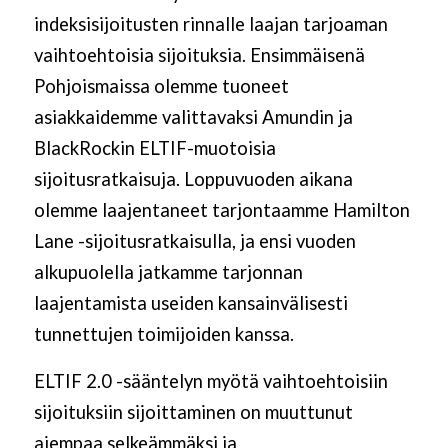
indeksisijoitusten rinnalle laajan tarjoaman
vaihtoehtoisia sijoituksia. Ensimmäisenä
Pohjoismaissa olemme tuoneet
asiakkaidemme valittavaksi Amundin ja
BlackRockin ELTIF-muotoisia
sijoitusratkaisuja. Loppuvuoden aikana
olemme laajentaneet tarjontaamme Hamilton
Lane -sijoitusratkaisulla, ja ensi vuoden
alkupuolella jatkamme tarjonnan
laajentamista useiden kansainvälisesti
tunnettujen toimijoiden kanssa.
ELTIF 2.0 -sääntelyn myötä vaihtoehtoisiin
sijoituksiin sijoittaminen on muuttunut
aiempaa selkeämmäksi ja