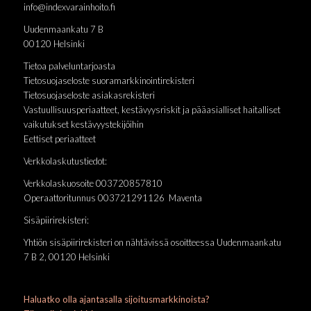
info@indexvarainhoito.fi
Uudenmaankatu 7 B
00120 Helsinki
Tietoa palveluntarjoasta
Tietosuojaseloste suoramarkkinointirekisteri
Tietosuojaseloste asiakasrekisteri
Vastuullisuusperiaatteet, kestävyysriskit ja pääasialliset haitalliset
vaikutukset kestävyystekijöihin
Eettiset periaatteet
Verkkolaskutustiedot:
Verkkolaskuosoite 003720857810
Operaattoritunnus 003721291126 Maventa
Sisäpiirirekisteri:
Yhtiön sisäpiirirekisteri on nähtävissä osoitteessa Uudenmaankatu
7 B 2, 00120 Helsinki
Haluatko olla ajantasalla sijoitusmarkkinoista?