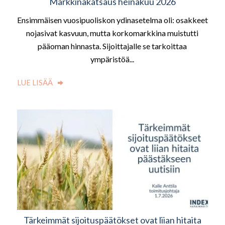
Markkinakatsaus heinäkuu 2026
Ensimmäisen vuosipuoliskon ydinasetelma oli: osakkeet
nojasivat kasvuun, mutta korkomarkkina muistutti
pääoman hinnasta. Sijoittajalle se tarkoittaa
ympäristöä...
LUE LISÄÄ
Tärkeimmät sijoituspäätökset ovat liian hitaita