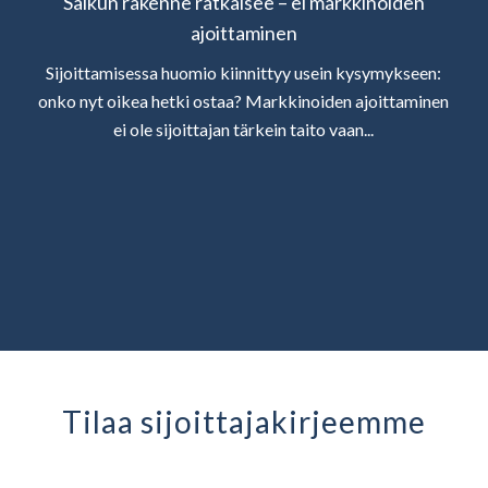
Salkun rakenne ratkaisee – ei markkinoiden
ajoittaminen
Sijoittamisessa huomio kiinnittyy usein kysymykseen:
onko nyt oikea hetki ostaa? Markkinoiden ajoittaminen
ei ole sijoittajan tärkein taito vaan...
Tilaa sijoittaja­kirjeemme