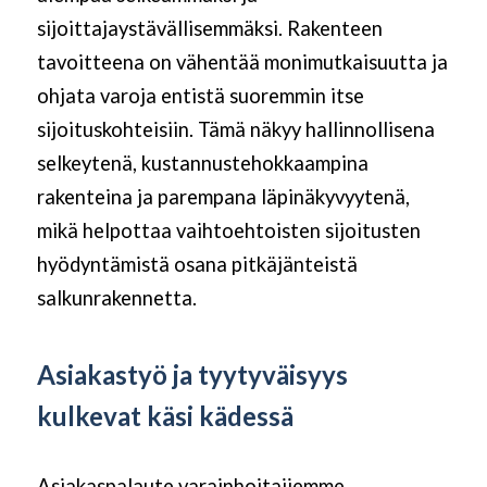
sijoittajaystävällisemmäksi. Rakenteen
tavoitteena on vähentää monimutkaisuutta ja
ohjata varoja entistä suoremmin itse
sijoituskohteisiin. Tämä näkyy hallinnollisena
selkeytenä, kustannustehokkaampina
rakenteina ja parempana läpinäkyvyytenä,
mikä helpottaa vaihtoehtoisten sijoitusten
hyödyntämistä osana pitkäjänteistä
salkunrakennetta.
Asiakastyö ja tyytyväisyys
kulkevat käsi kädessä
Asiakaspalaute varainhoitajiemme