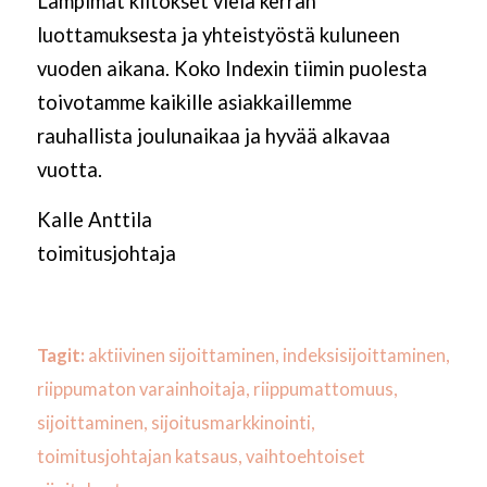
Lämpimät kiitokset vielä kerran
luottamuksesta ja yhteistyöstä kuluneen
vuoden aikana. Koko Indexin tiimin puolesta
toivotamme kaikille asiakkaillemme
rauhallista joulunaikaa ja hyvää alkavaa
vuotta.
Kalle Anttila
toimitusjohtaja
Tagit:
aktiivinen sijoittaminen
,
indeksisijoittaminen
,
riippumaton varainhoitaja
,
riippumattomuus
,
sijoittaminen
,
sijoitusmarkkinointi
,
toimitusjohtajan katsaus
,
vaihtoehtoiset