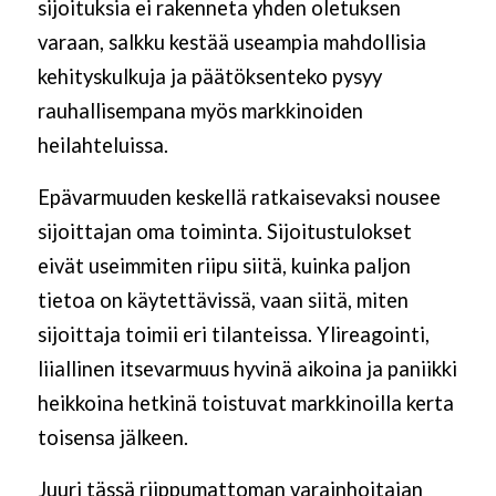
sijoituksia ei rakenneta yhden oletuksen
varaan, salkku kestää useampia mahdollisia
kehityskulkuja ja päätöksenteko pysyy
rauhallisempana myös markkinoiden
heilahteluissa.
Epävarmuuden keskellä ratkaisevaksi nousee
sijoittajan oma toiminta. Sijoitustulokset
eivät useimmiten riipu siitä, kuinka paljon
tietoa on käytettävissä, vaan siitä, miten
sijoittaja toimii eri tilanteissa. Ylireagointi,
liiallinen itsevarmuus hyvinä aikoina ja paniikki
heikkoina hetkinä toistuvat markkinoilla kerta
toisensa jälkeen.
Juuri tässä riippumattoman varainhoitajan