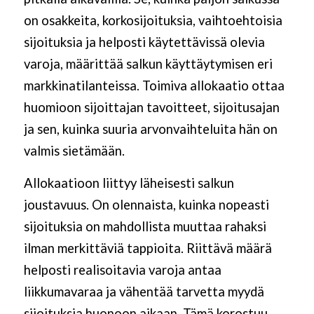
on osakkeita, korkosijoituksia, vaihtoehtoisia
sijoituksia ja helposti käytettävissä olevia
varoja, määrittää salkun käyttäytymisen eri
markkinatilanteissa. Toimiva allokaatio ottaa
huomioon sijoittajan tavoitteet, sijoitusajan
ja sen, kuinka suuria arvonvaihteluita hän on
valmis sietämään.
Allokaatioon liittyy läheisesti salkun
joustavuus. On olennaista, kuinka nopeasti
sijoituksia on mahdollista muuttaa rahaksi
ilman merkittäviä tappioita. Riittävä määrä
helposti realisoitavia varoja antaa
liikkumavaraa ja vähentää tarvetta myydä
sijoituksia huonoon aikaan. Tämä korostuu