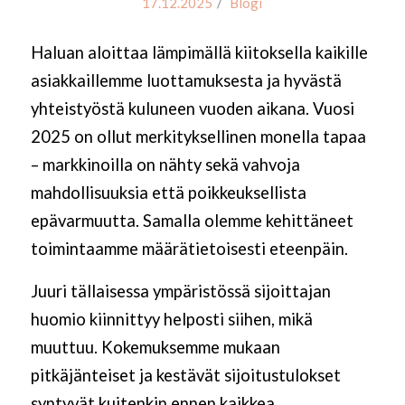
/
17.12.2025
Blogi
Haluan aloittaa lämpimällä kiitoksella kaikille
asiakkaillemme luottamuksesta ja hyvästä
yhteistyöstä kuluneen vuoden aikana. Vuosi
2025 on ollut merkityksellinen monella tapaa
– markkinoilla on nähty sekä vahvoja
mahdollisuuksia että poikkeuksellista
epävarmuutta. Samalla olemme kehittäneet
toimintaamme määrätietoisesti eteenpäin.
Juuri tällaisessa ympäristössä sijoittajan
huomio kiinnittyy helposti siihen, mikä
muuttuu. Kokemuksemme mukaan
pitkäjänteiset ja kestävät sijoitustulokset
syntyvät kuitenkin ennen kaikkea