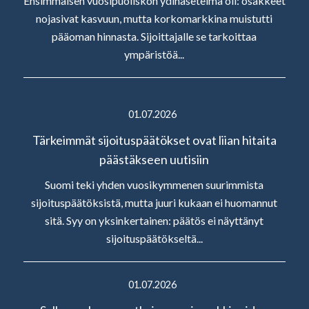
Ensimmäisen vuosipuoliskon ydinasetelma oli: osakkeet
nojasivat kasvuun, mutta korkomarkkina muistutti
pääoman hinnasta. Sijoittajalle se tarkoittaa
ympäristöä...
01.07.2026
Tärkeimmät sijoituspäätökset ovat liian hitaita
päästäkseen uutisiin
Suomi teki yhden vuosikymmenen suurimmista
sijoituspäätöksistä, mutta juuri kukaan ei huomannut
sitä. Syy on yksinkertainen: päätös ei näyttänyt
sijoituspäätökseltä...
01.07.2026