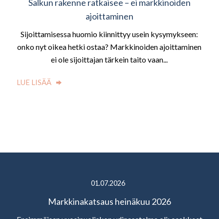
Salkun rakenne ratkaisee – ei markkinoiden
ajoittaminen
Sijoittamisessa huomio kiinnittyy usein kysymykseen:
onko nyt oikea hetki ostaa? Markkinoiden ajoittaminen
ei ole sijoittajan tärkein taito vaan...
LUE LISÄÄ
01.07.2026
Markkinakatsaus heinäkuu 2026