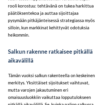
rooli korostuu: tehtävänä on tukea harkittua
päätöksentekoa ja auttaa sijoittajaa
pysymään pitkäjänteisessä strategiassa myös
silloin, kun markkinat kehittyvät odotuksia
heikommin.
Salkun rakenne ratkaisee pitkällä
aikavälillä
Tämän vuoksi salkun rakenteella on keskeinen
merkitys. Yksittäiset sijoitukset vaihtuvat,
mutta varojen jakautuminen eri
omaisuusluokkiin vaikuttaa lopputulokseen
pitkällä aikavälillä. Se, kuinka paljon salkussa