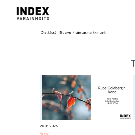
Olet tässä:
Etusivu
/
sijoitusmarkkinointi
T
20.01.2026
BLOGI