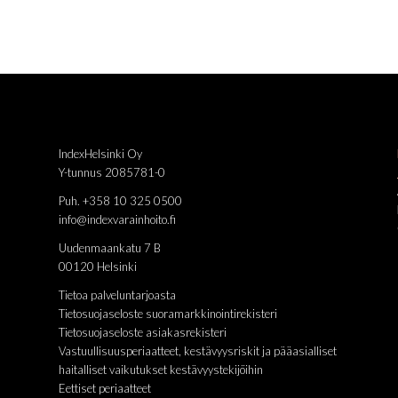
IndexHelsinki Oy
Y-tunnus 2085781-0
Puh. +358 10 325 0500
info@indexvarainhoito.fi
Uudenmaankatu 7 B
00120 Helsinki
Tietoa palveluntarjoasta
Tietosuojaseloste suoramarkkinointirekisteri
Tietosuojaseloste asiakasrekisteri
Vastuullisuusperiaatteet, kestävyysriskit ja pääasialliset
haitalliset vaikutukset kestävyystekijöihin
Eettiset periaatteet