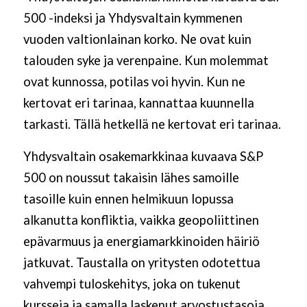
500 -indeksi ja Yhdysvaltain kymmenen
vuoden valtionlainan korko. Ne ovat kuin
talouden syke ja verenpaine. Kun molemmat
ovat kunnossa, potilas voi hyvin. Kun ne
kertovat eri tarinaa, kannattaa kuunnella
tarkasti. Tällä hetkellä ne kertovat eri tarinaa.
Yhdysvaltain osakemarkkinaa kuvaava S&P
500 on noussut takaisin lähes samoille
tasoille kuin ennen helmikuun lopussa
alkanutta konfliktia, vaikka geopoliittinen
epävarmuus ja energiamarkkinoiden häiriö
jatkuvat. Taustalla on yritysten odotettua
vahvempi tuloskehitys, joka on tukenut
kursseja ja samalla laskenut arvostustasoja