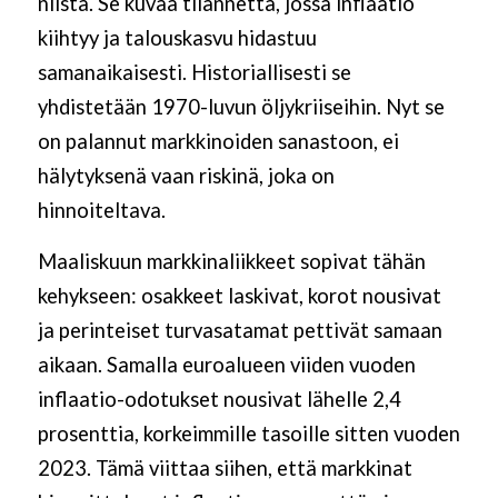
niistä. Se kuvaa tilannetta, jossa inflaatio
kiihtyy ja talouskasvu hidastuu
samanaikaisesti. Historiallisesti se
yhdistetään 1970-luvun öljykriiseihin. Nyt se
on palannut markkinoiden sanastoon, ei
hälytyksenä vaan riskinä, joka on
hinnoiteltava.
Maaliskuun markkinaliikkeet sopivat tähän
kehykseen: osakkeet laskivat, korot nousivat
ja perinteiset turvasatamat pettivät samaan
aikaan. Samalla euroalueen viiden vuoden
inflaatio-odotukset nousivat lähelle 2,4
prosenttia, korkeimmille tasoille sitten vuoden
2023. Tämä viittaa siihen, että markkinat