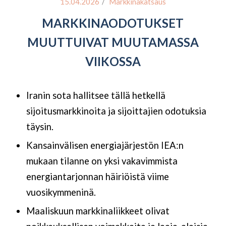
/
15.04.2026
Markkinakatsaus
MARKKINAODOTUKSET
MUUTTUIVAT MUUTAMASSA
VIIKOSSA
Iranin sota hallitsee tällä hetkellä
sijoitusmarkkinoita ja sijoittajien odotuksia
täysin.
Kansainvälisen energiajärjestön IEA:n
mukaan tilanne on yksi vakavimmista
energiantarjonnan häiriöistä viime
vuosikymmeninä.
Maaliskuun markkinaliikkeet olivat