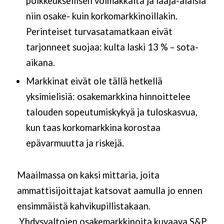
poikkeuksellisen voimakkaita ja laaja-alaisia
niin osake- kuin korkomarkkinoillakin.
Perinteiset turvasatamatkaan eivät
tarjonneet suojaa: kulta laski 13 % – sota-
aikana.
Markkinat eivät ole tällä hetkellä
yksimielisiä: osakemarkkina hinnoittelee
talouden sopeutumiskykyä ja tuloskasvua,
kun taas korkomarkkina korostaa
epävarmuutta ja riskejä.
Maailmassa on kaksi mittaria, joita
ammattisijoittajat katsovat aamulla jo ennen
ensimmäistä kahvikupillistakaan.
Yhdysvaltojen osakemarkkinoita kuvaava S&P