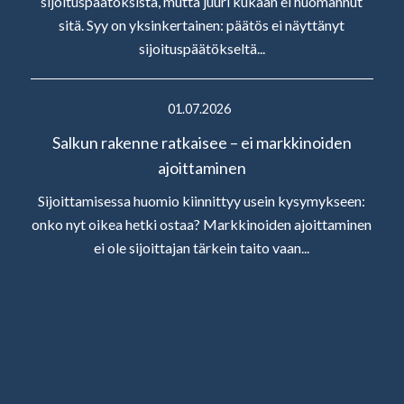
sijoituspäätöksistä, mutta juuri kukaan ei huomannut
sitä. Syy on yksinkertainen: päätös ei näyttänyt
sijoituspäätökseltä...
01.07.2026
Salkun rakenne ratkaisee – ei markkinoiden
ajoittaminen
Sijoittamisessa huomio kiinnittyy usein kysymykseen:
onko nyt oikea hetki ostaa? Markkinoiden ajoittaminen
ei ole sijoittajan tärkein taito vaan...