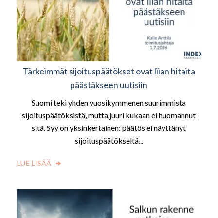
Tärkeimmät sijoituspäätökset ovat liian hitaita
päästäkseen uutisiin
Suomi teki yhden vuosikymmenen suurimmista
sijoituspäätöksistä, mutta juuri kukaan ei huomannut
sitä. Syy on yksinkertainen: päätös ei näyttänyt
sijoituspäätökseltä...
LUE LISÄÄ