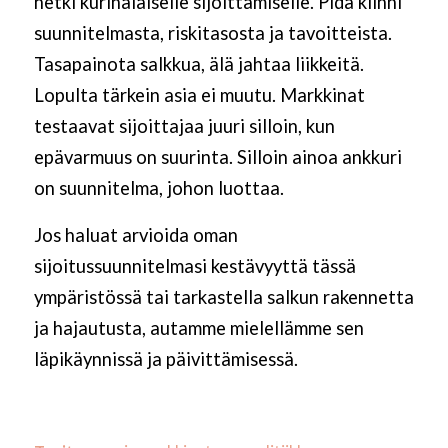
hetki kurinalaiselle sijoittamiselle. Pidä kiinni
suunnitelmasta, riskitasosta ja tavoitteista.
Tasapainota salkkua, älä jahtaa liikkeitä.
Lopulta tärkein asia ei muutu. Markkinat
testaavat sijoittajaa juuri silloin, kun
epävarmuus on suurinta. Silloin ainoa ankkuri
on suunnitelma, johon luottaa.
Jos haluat arvioida oman
sijoitussuunnitelmasi kestävyyttä tässä
ympäristössä tai tarkastella salkun rakennetta
ja hajautusta, autamme mielellämme sen
läpikäynnissä ja päivittämisessä.