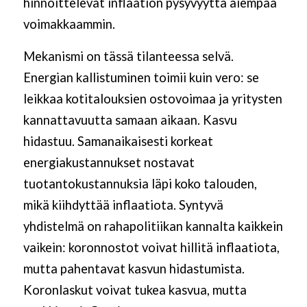
hinnoittelevat inflaation pysyvyyttä aiempaa
voimakkaammin.
Mekanismi on tässä tilanteessa selvä.
Energian kallistuminen toimii kuin vero: se
leikkaa kotitalouksien ostovoimaa ja yritysten
kannattavuutta samaan aikaan. Kasvu
hidastuu. Samanaikaisesti korkeat
energiakustannukset nostavat
tuotantokustannuksia läpi koko talouden,
mikä kiihdyttää inflaatiota. Syntyvä
yhdistelmä on rahapolitiikan kannalta kaikkein
vaikein: koronnostot voivat hillitä inflaatiota,
mutta pahentavat kasvun hidastumista.
Koronlaskut voivat tukea kasvua, mutta