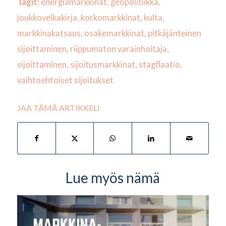
Tagit:
energiamarkkinat
,
geopolitiikka
,
joukkovelkakirja
,
korkomarkkinat
,
kulta
,
markkinakatsaus
,
osakemarkkinat
,
pitkäjänteinen
sijoittaminen
,
riippumaton varainhoitaja
,
sijoittaminen
,
sijoitusmarkkinat
,
stagflaatio
,
vaihtoehtoiset sijoitukset
JAA TÄMÄ ARTIKKELI
Lue myös nämä