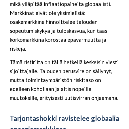
mikä ylläpitää inflaatiopaineita globaalisti.
Markkinat eivät ole yksimielisiä:
osakemarkkina hinnoittelee talouden
sopeutumiskykyä ja tuloskasvua, kun taas
korkomarkkina korostaa epävarmuutta ja
riskejä.
Tämä ristiriita on tällä hetkellä keskeisin viesti
sijoittajalle. Talouden perusvire on säilynyt,
mutta toimintaympäristön riskitaso on
edelleen kohollaan ja altis nopeille
muutoksille, erityisesti uutisvirran ohjaamana.
Tarjontashokki ravistelee globaalia