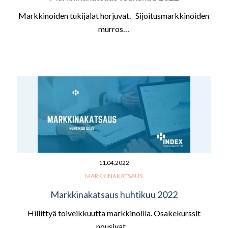
Markkinoiden tukijalat horjuvat. Sijoitusmarkkinoiden
murros…
11.04.2022
MARKKINAKATSAUS
Markkinakatsaus huhtikuu 2022
Hillittyä toiveikkuutta markkinoilla. Osakekurssit
nousivat…