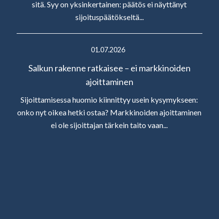
sitä. Syy on yksinkertainen: päätös ei näyttänyt
sijoituspäätökseltä...
01.07.2026
Salkun rakenne ratkaisee – ei markkinoiden
ajoittaminen
Sijoittamisessa huomio kiinnittyy usein kysymykseen:
onko nyt oikea hetki ostaa? Markkinoiden ajoittaminen
ei ole sijoittajan tärkein taito vaan...