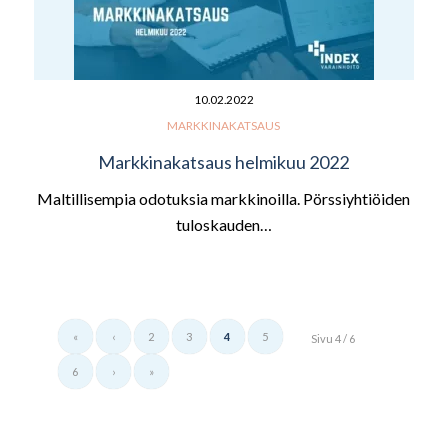
10.02.2022
MARKKINAKATSAUS
Markkinakatsaus helmikuu 2022
Maltillisempia odotuksia markkinoilla. Pörssiyhtiöiden
tuloskauden…
«
‹
2
3
4
5
Sivu 4 / 6
6
›
»