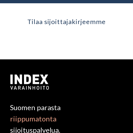
Tilaa sijoittaja­kirjeemme
Suomen parasta
riippumatonta
sijoituspalvelua.