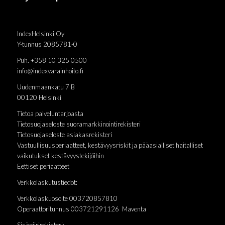
IndexHelsinki Oy
Y-tunnus 2085781-0
Puh. +358 10 325 0500
info@indexvarainhoito.fi
Uudenmaankatu 7 B
00120 Helsinki
Tietoa palveluntarjoasta
Tietosuojaseloste suoramarkkinointirekisteri
Tietosuojaseloste asiakasrekisteri
Vastuullisuusperiaatteet, kestävyysriskit ja pääasialliset haitalliset
vaikutukset kestävyystekijöihin
Eettiset periaatteet
Verkkolaskutustiedot:
Verkkolaskuosoite 003720857810
Operaattoritunnus 003721291126 Maventa