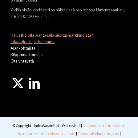
Sisäpiirirekisteri:
Yhtiön sisäpiirirekisteri on nähtävissä osoitteessa Uudenmaankatu
7 B 2, 00120 Helsinki
Haluatko olla ajantasalla sijoitusmarkkinoista?
Tilaa sijoittajakirjeemme.
Ajankohtaista
Riippumattomuus
Ota yhteyttä
© Copyright - IndexVarainhoito Osakeyhtiö |
Asiakasrekisterin seloste
|
Suoramarkkinointirekisterin seloste
|
Tietoa palveluntarjoajasta
|