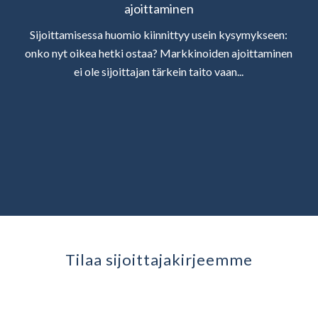
ajoittaminen
Sijoittamisessa huomio kiinnittyy usein kysymykseen:
onko nyt oikea hetki ostaa? Markkinoiden ajoittaminen
ei ole sijoittajan tärkein taito vaan...
Tilaa sijoittaja­kirjeemme