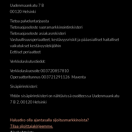
Uudenmaankatu 7 B
00120 Helsinki
Tietoa palveluntarjoasta
Tietosuojaseloste suoramarkkinointirekisteri
Tietosuojaseloste asiakasrekisteri
Vastuullisuusperiaatteet, kestävyysriskit ja pääasialliset haitalliset
vaikutukset kestävyystekijöihin
Eettiset periaatteet
Verkkolaskutustiedot:
Verkkolaskuosoite 003720857810
Operaattoritunnus 003721291126 Maventa
Sisäpiirirekisteri:
Yhtiön sisäpiirirekisteri on nähtävissä osoitteessa Uudenmaankatu
7 B 2, 00120 Helsinki
Haluatko olla ajantasalla sijoitusmarkkinoista?
Tilaa sijoittajakirjeemme.