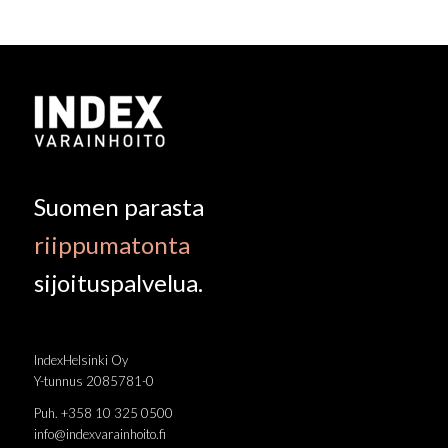
Suomen parasta
riippumatonta
sijoituspalvelua.
IndexHelsinki Oy
Y-tunnus 2085781-0
Puh. +358 10 325 0500
info@indexvarainhoito.fi