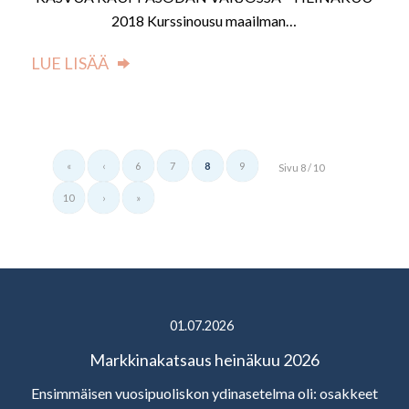
2018 Kurssinousu maailman…
LUE LISÄÄ
«
‹
6
7
8
9
Sivu 8 / 10
10
›
»
01.07.2026
Markkinakatsaus heinäkuu 2026
Ensimmäisen vuosipuoliskon ydinasetelma oli: osakkeet