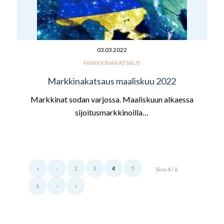
03.03.2022
MARKKINAKATSAUS
Markkinakatsaus maaliskuu 2022
Markkinat sodan varjossa. Maaliskuun alkaessa
sijoitusmarkkinoilla…
«
‹
2
3
4
5
Sivu 4 / 6
6
›
»