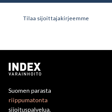
Tilaa sijoittaja­kirjeemme
Suomen parasta
riippumatonta
sijoituspalvelua.