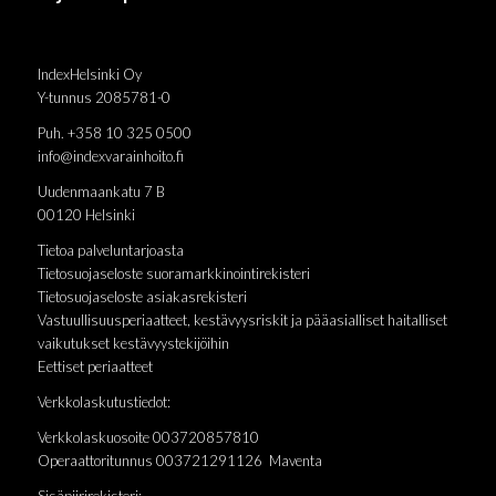
IndexHelsinki Oy
Y-tunnus 2085781-0
Puh. +358 10 325 0500
info@indexvarainhoito.fi
Uudenmaankatu 7 B
00120 Helsinki
Tietoa palveluntarjoasta
Tietosuojaseloste suoramarkkinointirekisteri
Tietosuojaseloste asiakasrekisteri
Vastuullisuusperiaatteet, kestävyysriskit ja pääasialliset haitalliset
vaikutukset kestävyystekijöihin
Eettiset periaatteet
Verkkolaskutustiedot:
Verkkolaskuosoite 003720857810
Operaattoritunnus 003721291126 Maventa