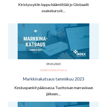
Kiristyssyklin loppu häämöttää jo Globaalit
osakekurssit…
09.01.2023
MARKKINAKATSAUS
Markkinakatsaus tammikuu 2023
Keskuspankit pääosassa Tuottoisan marraskuun
jälkeen…