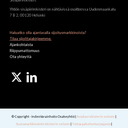
Sisäpiirirekisteri:
Yhtiön sisäpiirirekisteri on nähtävissä osoitteessa Uudenmaankatu
7 B 2, 00120 Helsinki
Haluatko olla ajantasalla sijoitusmarkkinoista?
Tilaa sijoittajakirjeemme.
Ajankohtaista
Riippumattomuus
Ota yhteyttä
© Copyright - IndexVarainhoito Osakeyhtiö |
Asiakasrekisterin seloste
|
Suoramarkkinointirekisterin seloste
|
Tietoa palveluntarjoajasta
|