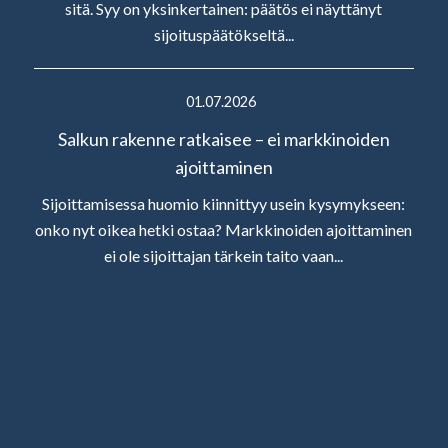
sitä. Syy on yksinkertainen: päätös ei näyttänyt
sijoituspäätökseltä...
01.07.2026
Salkun rakenne ratkaisee – ei markkinoiden
ajoittaminen
Sijoittamisessa huomio kiinnittyy usein kysymykseen:
onko nyt oikea hetki ostaa? Markkinoiden ajoittaminen
ei ole sijoittajan tärkein taito vaan...