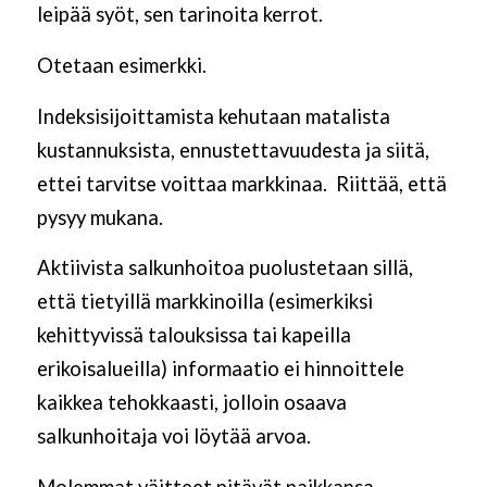
leipää syöt, sen tarinoita kerrot.
Otetaan esimerkki.
Indeksisijoittamista kehutaan matalista
kustannuksista, ennustettavuudesta ja siitä,
ettei tarvitse voittaa markkinaa. Riittää, että
pysyy mukana.
Aktiivista salkunhoitoa puolustetaan sillä,
että tietyillä markkinoilla (esimerkiksi
kehittyvissä talouksissa tai kapeilla
erikoisalueilla) informaatio ei hinnoittele
kaikkea tehokkaasti, jolloin osaava
salkunhoitaja voi löytää arvoa.
Molemmat väitteet pitävät paikkansa –