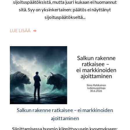
sijoituspäätöksistä, mutta juuri kukaan ei huomannut
sitä. Syy on yksinkertainen: päätös ei näyttänyt
sijoituspäätökseltä...
LUE LISÄÄ
Salkun rakenne ratkaisee – ei markkinoiden
ajoittaminen
Sijoittamisessa huomio kiinnittyy usein kysymykseen: