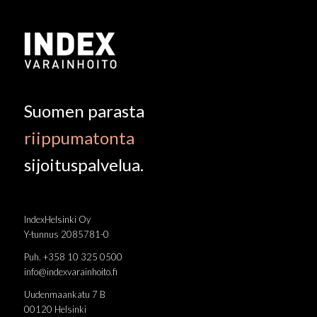
Suomen parasta
riippumatonta
sijoituspalvelua.
IndexHelsinki Oy
Y-tunnus 2085781-0
Puh. +358 10 325 0500
info@indexvarainhoito.fi
Uudenmaankatu 7 B
00120 Helsinki