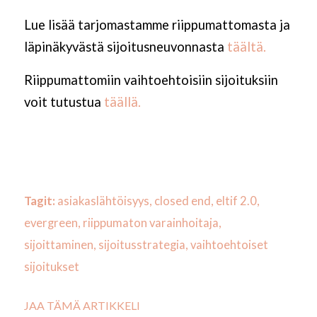
Lue lisää tarjomastamme riippumattomasta ja
läpinäkyvästä sijoitusneuvonnasta
täältä.
Riippumattomiin vaihtoehtoisiin sijoituksiin
voit tutustua
täällä.
Tagit:
asiakaslähtöisyys
,
closed end
,
eltif 2.0
,
evergreen
,
riippumaton varainhoitaja
,
sijoittaminen
,
sijoitusstrategia
,
vaihtoehtoiset
sijoitukset
JAA TÄMÄ ARTIKKELI