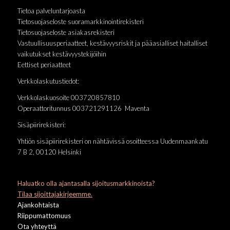
Tietoa palveluntarjoasta
Tietosuojaseloste suoramarkkinointirekisteri
Tietosuojaseloste asiakasrekisteri
Vastuullisuusperiaatteet, kestävyysriskit ja pääasialliset haitalliset
vaikutukset kestävyystekijöihin
Eettiset periaatteet
Verkkolaskutustiedot:
Verkkolaskuosoite 003720857810
Operaattoritunnus 003721291126 Maventa
Sisäpiirirekisteri:
Yhtiön sisäpiirirekisteri on nähtävissä osoitteessa Uudenmaankatu
7 B 2, 00120 Helsinki
Haluatko olla ajantasalla sijoitusmarkkinoista?
Tilaa sijoittajakirjeemme.
Ajankohtaista
Riippumattomuus
Ota yhteyttä