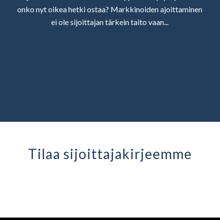
onko nyt oikea hetki ostaa? Markkinoiden ajoittaminen
ei ole sijoittajan tärkein taito vaan...
Tilaa sijoittaja­kirjeemme