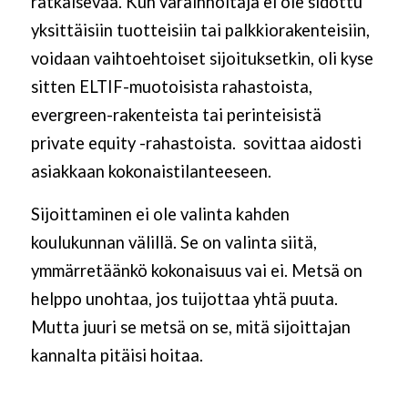
ratkaisevaa. Kun varainhoitaja ei ole sidottu
yksittäisiin tuotteisiin tai palkkiorakenteisiin,
voidaan vaihtoehtoiset sijoituksetkin, oli kyse
sitten ELTIF-muotoisista rahastoista,
evergreen-rakenteista tai perinteisistä
private equity -rahastoista. sovittaa aidosti
asiakkaan kokonaistilanteeseen.
Sijoittaminen ei ole valinta kahden
koulukunnan välillä. Se on valinta siitä,
ymmärretäänkö kokonaisuus vai ei. Metsä on
helppo unohtaa, jos tuijottaa yhtä puuta.
Mutta juuri se metsä on se, mitä sijoittajan
kannalta pitäisi hoitaa.