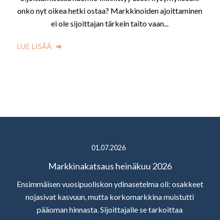
onko nyt oikea hetki ostaa? Markkinoiden ajoittaminen
ei ole sijoittajan tärkein taito vaan...
LUE LISÄÄ
01.07.2026
Markkinakatsaus heinäkuu 2026
Ensimmäisen vuosipuoliskon ydinasetelma oli: osakkeet
nojasivat kasvuun, mutta korkomarkkina muistutti
pääoman hinnasta. Sijoittajalle se tarkoittaa