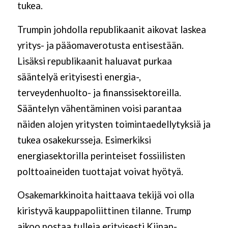
tukea.
Trumpin johdolla republikaanit aikovat laskea
yritys- ja pääomaverotusta entisestään.
Lisäksi republikaanit haluavat purkaa
sääntelyä erityisesti energia-,
terveydenhuolto- ja finanssisektoreilla.
Sääntelyn vähentäminen voisi parantaa
näiden alojen yritysten toimintaedellytyksiä ja
tukea osakekursseja. Esimerkiksi
energiasektorilla perinteiset fossiilisten
polttoaineiden tuottajat voivat hyötyä.
Osakemarkkinoita haittaava tekijä voi olla
kiristyvä kauppapoliittinen tilanne. Trump
aikoo nostaa tulleja erityisesti Kiinan-