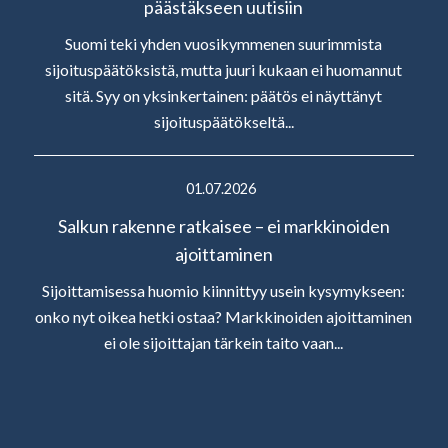
päästäkseen uutisiin
Suomi teki yhden vuosikymmenen suurimmista
sijoituspäätöksistä, mutta juuri kukaan ei huomannut
sitä. Syy on yksinkertainen: päätös ei näyttänyt
sijoituspäätökseltä...
01.07.2026
Salkun rakenne ratkaisee – ei markkinoiden
ajoittaminen
Sijoittamisessa huomio kiinnittyy usein kysymykseen:
onko nyt oikea hetki ostaa? Markkinoiden ajoittaminen
ei ole sijoittajan tärkein taito vaan...