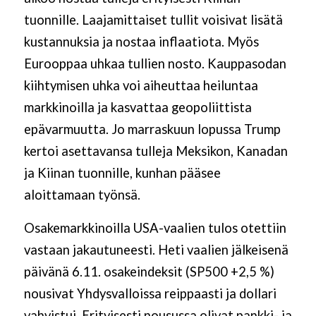
tuonnille. Laajamittaiset tullit voisivat lisätä
kustannuksia ja nostaa inflaatiota. Myös
Eurooppaa uhkaa tullien nosto. Kauppasodan
kiihtymisen uhka voi aiheuttaa heiluntaa
markkinoilla ja kasvattaa geopoliittista
epävarmuutta. Jo marraskuun lopussa Trump
kertoi asettavansa tulleja Meksikon, Kanadan
ja Kiinan tuonnille, kunhan pääsee
aloittamaan työnsä.
Osakemarkkinoilla USA-vaalien tulos otettiin
vastaan jakautuneesti. Heti vaalien jälkeisenä
päivänä 6.11. osakeindeksit (SP500 +2,5 %)
nousivat Yhdysvalloissa reippaasti ja dollari
vahvistui. Erityisesti nousussa olivat pankki- ja