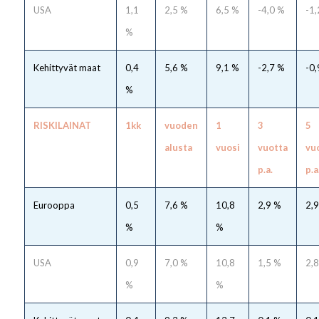
USA
1,1
2,5 %
6,5 %
-4,0 %
-1,
%
Kehittyvät maat
0,4
5,6 %
9,1 %
-2,7 %
-0,
%
RISKILAINAT
1kk
vuoden
1
3
5
alusta
vuosi
vuotta
vu
p.a.
p.a
Eurooppa
0,5
7,6 %
10,8
2,9 %
2,
%
%
USA
0,9
7,0 %
10,8
1,5 %
2,
%
%