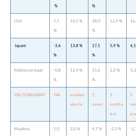
%
%
USA
7,1
33,5 %
38,0
12,9 %
16
%
%
Japani
-3,6
13,8 %
17,1
5,9 %
6,
%
%
Kehittyvät maat
-0,8
12,4 %
15,6
2,2 %
5,
%
%
VALTIONLAINAT
1kk
vuoden
1
3
5
alusta
vuosi
vuotta
vu
p.a.
p.a
Maailma
1,0
2,0 %
4,7 %
-3,3 %
-1,