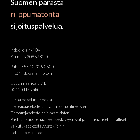
Suomen parasta
riippumatonta
sijoituspalvelua.
IndexHelsinki Oy
Y-tunnus 2085781-0
Puh. +358 10 325 0500
info@indexvarainhoito.fi
Uudenmaankatu 7 B
00120 Helsinki
Tietoa palveluntarjoasta
Tietosuojaseloste suoramarkkinointirekisteri
Tietosuojaseloste asiakasrekisteri
Vastuullisuusperiaatteet, kestävyysriskit ja pääasialliset haitalliset
vaikutukset kestävyystekijöihin
Eettiset periaatteet