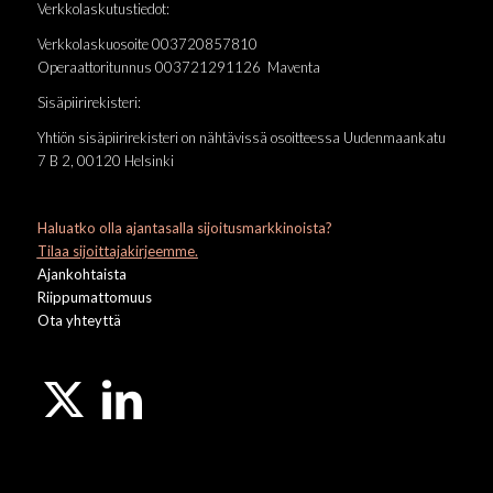
Verkkolaskutustiedot:
Verkkolaskuosoite 003720857810
Operaattoritunnus 003721291126 Maventa
Sisäpiirirekisteri:
Yhtiön sisäpiirirekisteri on nähtävissä osoitteessa Uudenmaankatu
7 B 2, 00120 Helsinki
Haluatko olla ajantasalla sijoitusmarkkinoista?
Tilaa sijoittajakirjeemme.
Ajankohtaista
Riippumattomuus
Ota yhteyttä