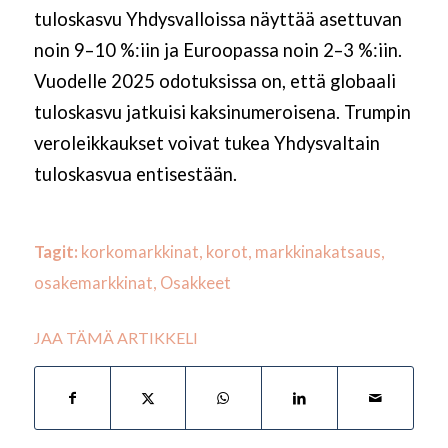
tuloskasvu Yhdysvalloissa näyttää asettuvan
noin 9–10 %:iin ja Euroopassa noin 2–3 %:iin.
Vuodelle 2025 odotuksissa on, että globaali
tuloskasvu jatkuisi kaksinumeroisena. Trumpin
veroleikkaukset voivat tukea Yhdysvaltain
tuloskasvua entisestään.
Tagit:
korkomarkkinat
,
korot
,
markkinakatsaus
,
osakemarkkinat
,
Osakkeet
JAA TÄMÄ ARTIKKELI