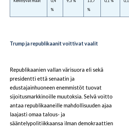
Kehittyvät maat
0,4
9,3 %
13,7
0,1 %
0,
%
%
Trump ja republikaanit voittivat vaalit
Republikaanien vallan värisuora eli sekä
presidentti että senaatin ja
edustajainhuoneen enemmistöt tuovat
sijoitusmarkkinoille muutoksia. Selvä voitto
antaa republikaaneille mahdollisuuden ajaa
laajasti omaa talous- ja
sääntelypolitiikkaansa ilman demokraattien