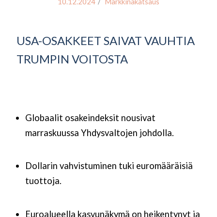
/
10.12.2024
Markkinakatsaus
USA-OSAKKEET SAIVAT VAUHTIA
TRUMPIN VOITOSTA
Globaalit osakeindeksit nousivat
marraskuussa Yhdysvaltojen johdolla.
Dollarin vahvistuminen tuki euromääräisiä
tuottoja.
Euroalueella kasvunäkymä on heikentynyt ja