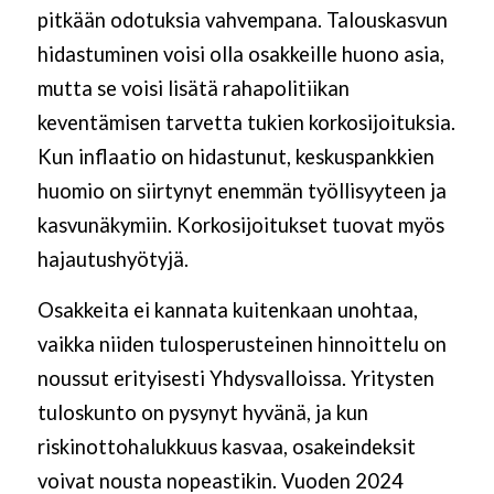
pitkään odotuksia vahvempana. Talouskasvun
hidastuminen voisi olla osakkeille huono asia,
mutta se voisi lisätä rahapolitiikan
keventämisen tarvetta tukien korkosijoituksia.
Kun inflaatio on hidastunut, keskuspankkien
huomio on siirtynyt enemmän työllisyyteen ja
kasvunäkymiin. Korkosijoitukset tuovat myös
hajautushyötyjä.
Osakkeita ei kannata kuitenkaan unohtaa,
vaikka niiden tulosperusteinen hinnoittelu on
noussut erityisesti Yhdysvalloissa. Yritysten
tuloskunto on pysynyt hyvänä, ja kun
riskinottohalukkuus kasvaa, osakeindeksit
voivat nousta nopeastikin. Vuoden 2024