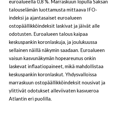
euroalueella 0,8 %. Marraskuun lopulla Saksan
talouselämän luottamusta mittaava IFO-
indeksi ja ajantasaiset euroalueen
ostopäällikköindeksit laskivat ja jäivät alle
odotusten. Euroalueen talous kaipaa
keskuspankin koronlaskuja, ja joulukuussa
sellainen näillä näkymin saadaan. Euroalueen
vaisun kasvunäkymän hopeareunus onkin
laskevat inflaatiopaineet, mikä mahdollistaa
keskuspankin koronlaskut. Yhdysvalloissa
marraskuun ostopäällikköindeksit nousivat ja
ylittivät odotukset alleviivaten kasvueroa
Atlantin eri puolilla.