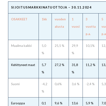
SIJOITUSMARKKINATUOTTOJA – 30.11.2024
OSAKKEET
1kk
vuoden
1
3
5
alusta
vuosi
vuotta
vu
p.a.
p.a
Maailma kaikki
5,0
25,5 %
29,9
10,1%
12
%
%
Kehittyneet maat
5,7
27,2 %
31,8
11,2 %
13
%
%
Suomi
-4,2
0,6%
3,6 %
-2,4 %
5,
%
Eurooppa
0,1
9,6 %
13,6
5,9 %
7,