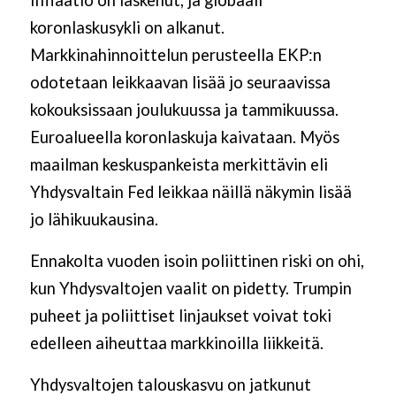
Inflaatio on laskenut, ja globaali
koronlaskusykli on alkanut.
Markkinahinnoittelun perusteella EKP:n
odotetaan leikkaavan lisää jo seuraavissa
kokouksissaan joulukuussa ja tammikuussa.
Euroalueella koronlaskuja kaivataan. Myös
maailman keskuspankeista merkittävin eli
Yhdysvaltain Fed leikkaa näillä näkymin lisää
jo lähikuukausina.
Ennakolta vuoden isoin poliittinen riski on ohi,
kun Yhdysvaltojen vaalit on pidetty. Trumpin
puheet ja poliittiset linjaukset voivat toki
edelleen aiheuttaa markkinoilla liikkeitä.
Yhdysvaltojen talouskasvu on jatkunut