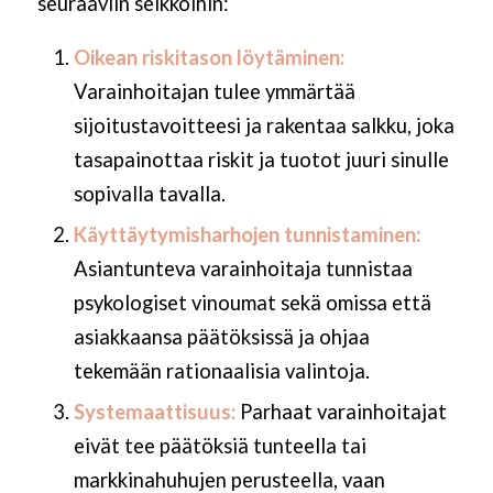
seuraaviin seikkoihin:
Oikean riskitason löytäminen:
Varainhoitajan tulee ymmärtää
sijoitustavoitteesi ja rakentaa salkku, joka
tasapainottaa riskit ja tuotot juuri sinulle
sopivalla tavalla.
Käyttäytymisharhojen tunnistaminen:
Asiantunteva varainhoitaja tunnistaa
psykologiset vinoumat sekä omissa että
asiakkaansa päätöksissä ja ohjaa
tekemään rationaalisia valintoja.
Systemaattisuus:
Parhaat varainhoitajat
eivät tee päätöksiä tunteella tai
markkinahuhujen perusteella, vaan