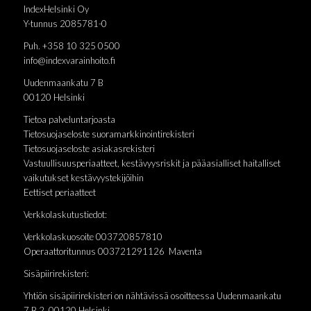
IndexHelsinki Oy
Y-tunnus 2085781-0
Puh. +358 10 325 0500
info@indexvarainhoito.fi
Uudenmaankatu 7 B
00120 Helsinki
Tietoa palveluntarjoasta
Tietosuojaseloste suoramarkkinointirekisteri
Tietosuojaseloste asiakasrekisteri
Vastuullisuusperiaatteet, kestävyysriskit ja pääasialliset haitalliset
vaikutukset kestävyystekijöihin
Eettiset periaatteet
Verkkolaskutustiedot:
Verkkolaskuosoite 003720857810
Operaattoritunnus 003721291126 Maventa
Sisäpiirirekisteri:
Yhtiön sisäpiirirekisteri on nähtävissä osoitteessa Uudenmaankatu
7 B 2, 00120 Helsinki