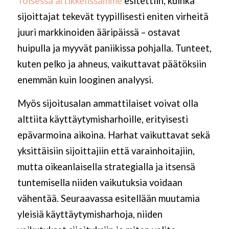
Toisessa artikkelissamme
esitettiin, kuinka
sijoittajat tekevät tyypillisesti eniten virheitä
juuri markkinoiden ääripäissä – ostavat
huipulla ja myyvät paniikissa pohjalla. Tunteet,
kuten pelko ja ahneus, vaikuttavat päätöksiin
enemmän kuin looginen analyysi.
Myös sijoitusalan ammattilaiset voivat olla
alttiita käyttäytymisharhoille, erityisesti
epävarmoina aikoina. Harhat vaikuttavat sekä
yksittäisiin sijoittajiin että varainhoitajiin,
mutta oikeanlaisella strategialla ja itsensä
tuntemisella niiden vaikutuksia voidaan
vähentää. Seuraavassa esitellään muutamia
yleisiä käyttäytymisharhoja, niiden