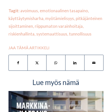
Tagit:
avoimuus
,
emotionaalinen tasapaino
,
käyttäytymisharha
,
myötämielisyys
,
pitkäjänteinen
sijoittaminen
,
riippumaton varainhoitaja
,
riskienhallinta
,
systemaattisuus
,
tunnollisuus
JAA TÄMÄ ARTIKKELI
Lue myös nämä