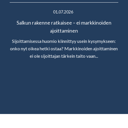
01.07.2026
Salkun rakenne ratkaisee – ei markkinoiden
ajoittaminen
Sijoittamisessa huomio kiinnittyy usein kysymykseen:
onko nyt oikea hetki ostaa? Markkinoiden ajoittaminen
ei ole sijoittajan tärkein taito vaan...