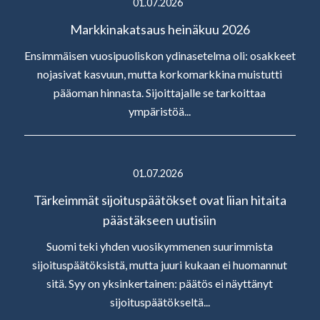
01.07.2026
Markkinakatsaus heinäkuu 2026
Ensimmäisen vuosipuoliskon ydinasetelma oli: osakkeet
nojasivat kasvuun, mutta korkomarkkina muistutti
pääoman hinnasta. Sijoittajalle se tarkoittaa
ympäristöä...
01.07.2026
Tärkeimmät sijoituspäätökset ovat liian hitaita
päästäkseen uutisiin
Suomi teki yhden vuosikymmenen suurimmista
sijoituspäätöksistä, mutta juuri kukaan ei huomannut
sitä. Syy on yksinkertainen: päätös ei näyttänyt
sijoituspäätökseltä...