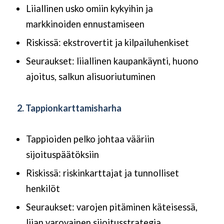
Liiallinen usko omiin kykyihin ja
markkinoiden ennustamiseen
Riskissä: ekstrovertit ja kilpailuhenkiset
Seuraukset: liiallinen kaupankäynti, huono
ajoitus, salkun alisuoriutuminen
2. Tappionkarttamisharha
Tappioiden pelko johtaa vääriin
sijoituspäätöksiin
Riskissä: riskinkarttajat ja tunnolliset
henkilöt
Seuraukset: varojen pitäminen käteisessä,
liian varovainen sijoitusstrategia