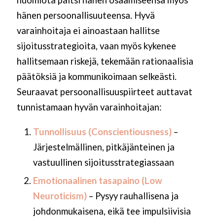
huomiota paitsi hänen osaamiseensa myös
hänen persoonallisuuteensa. Hyvä
varainhoitaja ei ainoastaan hallitse
sijoitusstrategioita, vaan myös kykenee
hallitsemaan riskejä, tekemään rationaalisia
päätöksiä ja kommunikoimaan selkeästi.
Seuraavat persoonallisuuspiirteet auttavat
tunnistamaan hyvän varainhoitajan:
Tunnollisuus (Conscientiousness)
–
Järjestelmällinen, pitkäjänteinen ja
vastuullinen sijoitusstrategiassaan
Emotionaalinen tasapaino (Low
Neuroticism)
– Pysyy rauhallisena ja
johdonmukaisena, eikä tee impulsiivisia