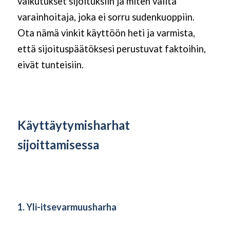
vaikutukset sijoituksiin ja miten valita
varainhoitaja, joka ei sorru sudenkuoppiin.
Ota nämä vinkit käyttöön heti ja varmista,
että sijoituspäätöksesi perustuvat faktoihin,
eivät tunteisiin.
Käyttäytymisharhat
sijoittamisessa
1. Yli-itsevarmuusharha