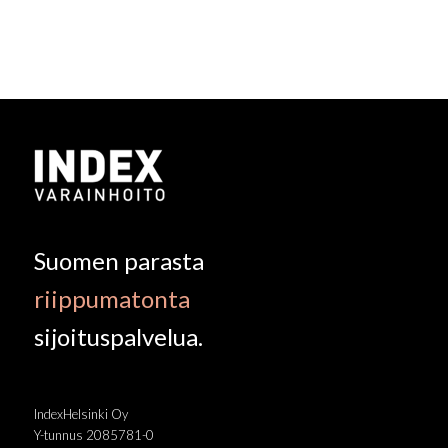
Suomen parasta
riippumatonta
sijoituspalvelua.
IndexHelsinki Oy
Y-tunnus 2085781-0