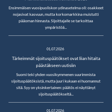
Ensimmäisen vuosipuoliskon ydinasetelma oli: osakkeet
nojasivat kasvuun, mutta korkomarkkina muistutti
pääoman hinnasta. Sijoittajalle se tarkoittaa
ympäristöä...
01.07.2026
Tärkeimmät sijoituspäätökset ovat liian hitaita
päästäkseen uutisiin
Suomi teki yhden vuosikymmenen suurimmista
sijoituspäätöksistä, mutta juuri kukaan ei huomannut
sitä. Syy on yksinkertainen: päätös ei näyttänyt
sijoituspäätökseltä...
01.07.2026