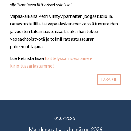
sijoittamiseen liittyvissä asioissa”
Vapaa-aikana Petri viihtyy parhaiten joogastudiolla,
ratsastustallilla tai vapaalaskun merkeissä tuntureiden
ja vuorten takamaastoissa. Lisäksi hän tekee
vapaaehtoistyötä ja toimii ratsastusseuran
puheenjohtajana.
Lue Petristä lisää
Esittelyssä indexiläinen-
kirjoitussarjastamme!
TAKAISIN
01.07.2026
Markkinakatsaus heinäkuu 2026