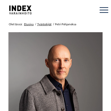
Olet tässä:
Etusivu
/
Työntekijät
/
Petri Pohjanoksa