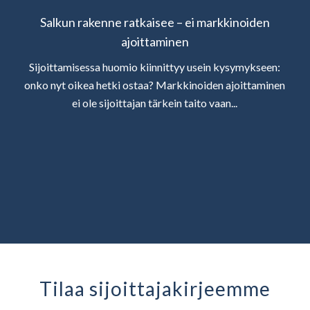
Salkun rakenne ratkaisee – ei markkinoiden
ajoittaminen
Sijoittamisessa huomio kiinnittyy usein kysymykseen:
onko nyt oikea hetki ostaa? Markkinoiden ajoittaminen
ei ole sijoittajan tärkein taito vaan...
Tilaa sijoittaja­kirjeemme