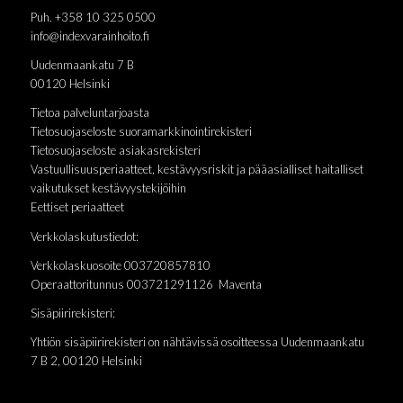
Puh. +358 10 325 0500
info@indexvarainhoito.fi
Uudenmaankatu 7 B
00120 Helsinki
Tietoa palveluntarjoasta
Tietosuojaseloste suoramarkkinointirekisteri
Tietosuojaseloste asiakasrekisteri
Vastuullisuusperiaatteet, kestävyysriskit ja pääasialliset haitalliset
vaikutukset kestävyystekijöihin
Eettiset periaatteet
Verkkolaskutustiedot:
Verkkolaskuosoite 003720857810
Operaattoritunnus 003721291126 Maventa
Sisäpiirirekisteri:
Yhtiön sisäpiirirekisteri on nähtävissä osoitteessa Uudenmaankatu
7 B 2, 00120 Helsinki