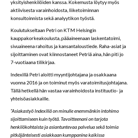
yksityishenkilöiden kanssa. Kokemusta löytyy myös
aktiivisesta varainhoidosta, liiketoiminnan
konsultoinnista sekä analyytikon työstä.
Koulutukseltaan Petri on KTM Helsingin
kauppakorkeakoulusta, pääaineenaan laskentatoimi,
sivuaineena rahoitus ja kansantaloustiede. Raha-asiat ja
sijoittaminen ovat kiinnostaneet Petriä aina, hän piti jo
7-vuotiaana tilikirjaa.
Indexillä Petri aloitti myyntijohtajana ja osakkaana
vuonna 2016 ja on toiminut myös varatoimitusjohtajana.
Tällä hetkellä hän vastaa varainhoidosta instituutio- ja
yhteisöasiakkaille.
”Asiakastyö Indexillä on minulle enemmänkin intohimo
sijoittamiseen kuin työtä. Tavoitteenani on tarjota
henkilökohtaista ja asiantuntevaa palvelua sekä toimia
pitkäjänteisesti asiakkaan kumppanina kaikissa