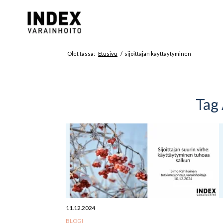
Olet tässä:
Etusivu
/
sijoittajan käyttäytyminen
Tag 
11.12.2024
BLOGI