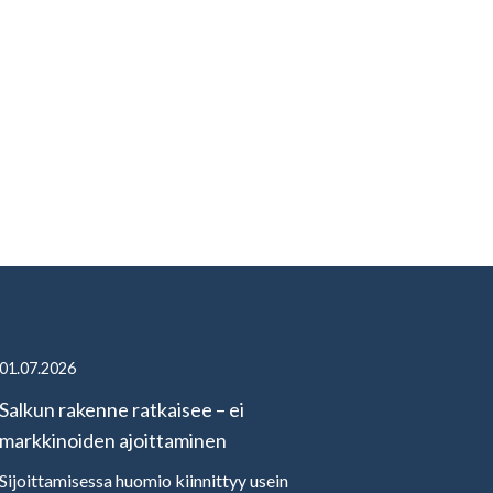
01.07.2026
Salkun rakenne ratkaisee – ei
markkinoiden ajoittaminen
Sijoittamisessa huomio kiinnittyy usein