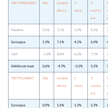
VALTIONLAINAT
1kk
vuoden
1
3
alusta
vuosi
vuotta
p.a.
p
Maailma
0,5%
3,1%
1,3%
4,3%
Eurooppa
1,3%
7,1%
4,1%
6,0%
USA
-1,0%
8,8%
6,2%
7,3%
Kehittyvät maat
0,6%
-4,7%
-3,2%
2,2%
YRITYSLAINAT
1kk
vuoden
1
3
alusta
vuosi
vuotta
p.a.
p
Eurooppa
0,9%
1,6%
1,2%
2,3%