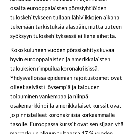
osalta eurooppalaisten pörssiyhtiöiden
tuloskehitykseen tullaan lähiviikkojen aikana
tekemään tarkistuksia alaspäin, mutta uuteen
syöksyyn tuloskehityksessä ei liene aihetta.
Koko kuluneen vuoden pörssikehitys kuvaa
hyvin eurooppalaisten ja amerikkalaisten
talouksien rimpuilua koronakriisissä.
Yhdysvalloissa epidemian rajoitustoimet ovat
olleet selvästi löysempiä ja talouden
toipuminen vankempaa ja niinpä
osakemarkkinoilla amerikkalaiset kurssit ovat
jo pinnistelleet koronakriisiä korkeammalle
tasolle. Euroopassa kurssit ovat sen sijaan yhä
marraskuun alkuun tultaessa 17 % vuoden