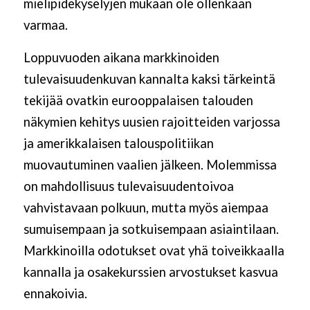
mielipidekyselyjen mukaan ole ollenkaan
varmaa.
Loppuvuoden aikana markkinoiden
tulevaisuudenkuvan kannalta kaksi tärkeintä
tekijää ovatkin eurooppalaisen talouden
näkymien kehitys uusien rajoitteiden varjossa
ja amerikkalaisen talouspolitiikan
muovautuminen vaalien jälkeen. Molemmissa
on mahdollisuus tulevaisuudentoivoa
vahvistavaan polkuun, mutta myös aiempaa
sumuisempaan ja sotkuisempaan asiaintilaan.
Markkinoilla odotukset ovat yhä toiveikkaalla
kannalla ja osakekurssien arvostukset kasvua
ennakoivia.