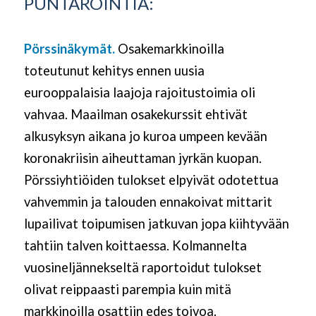
PUNTAROINTIA:
Pörssinäkymät.
Osakemarkkinoilla
toteutunut kehitys ennen uusia
eurooppalaisia laajoja rajoitustoimia oli
vahvaa. Maailman osakekurssit ehtivät
alkusyksyn aikana jo kuroa umpeen kevään
koronakriisin aiheuttaman jyrkän kuopan.
Pörssiyhtiöiden tulokset elpyivät odotettua
vahvemmin ja talouden ennakoivat mittarit
lupailivat toipumisen jatkuvan jopa kiihtyvään
tahtiin talven koittaessa. Kolmannelta
vuosineljännekseltä raportoidut tulokset
olivat reippaasti parempia kuin mitä
markkinoilla osattiin edes toivoa.