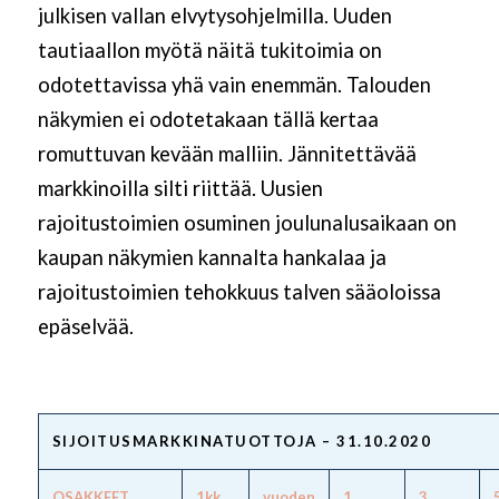
julkisen vallan elvytysohjelmilla. Uuden
tautiaallon myötä näitä tukitoimia on
odotettavissa yhä vain enemmän.
Talouden
näkymien ei odotetakaan tällä kertaa
romuttuvan kevään malliin. Jännitettävää
markkinoilla silti riittää. Uusien
rajoitustoimien osuminen joulunalusaikaan on
kaupan näkymien kannalta hankalaa ja
rajoitustoimien tehokkuus talven sääoloissa
epäselvää.
SIJOITUSMARKKINATUOTTOJA – 31.10.2020
OSAKKEET
1kk
vuoden
1
3