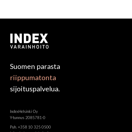
Suomen parasta
riippumatonta
sijoituspalvelua.
IndexHelsinki Oy
Y-tunnus 2085781-0
Puh. +358 10 325 0500