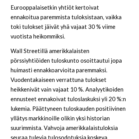
Eurooppalaisetkin yhtiöt kertoivat
ennakoitua
paremmista tuloksistaan,
vaikka
toki tulokset jäivät yhä vajaat 30 % viime
vuotista heikommiksi.
Wall Streetillä amerikkalaisten
pörssiyhtiöiden tuloskunto osoittautui jopa
huimasti ennakkoarvioita paremmaksi.
Vuodentakaiseen verrattuna tulokset
heikkenivät vain vajaat 10 %. Analyytikoiden
ennusteet ennakoivat tuloslaskuksi yli 20 %:n
lukemia. Päättyneen tuloskauden positiivinen
yllätys markkinoille olikin yksi historian
suurimmista. Vahvoja amerikkalaistuloksia
seuraa tulevia tulosodotuksia koskeva