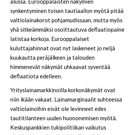
alussa. Eurooppalaisten näkymien
synkentyminen toisen tautiaallon myötä pitää
valtiolainakorot pohjamudissaan, mutta myös
yhä sitkeämmäksi osoittautuva deflaatiopaine
latistaa korkoja. Eurooppalaiset
kuluttajahinnat ovat nyt laskeneet jo neljä
kuukautta peräjälkeen ja talouden
himmenevät näkymät uhkaavat syventää
deflaatiota edelleen.
Yrityslainamarkkinoilla korkonäkymät ovat
niin ikään vakaat. Lainamarginaalit suhteessa
valtiolainoihin eivät ole levinneet edes
tautitilanteen uuden huononemisen myötä.
Keskuspankkien tukipolitiikan vaikutus