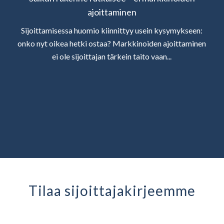
ajoittaminen
Sijoittamisessa huomio kiinnittyy usein kysymykseen:
onko nyt oikea hetki ostaa? Markkinoiden ajoittaminen
ei ole sijoittajan tärkein taito vaan...
Tilaa sijoittaja­kirjeemme