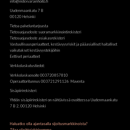
info@indexvarainhoito.fi
Uudenmaankatu 7 B
00120 Helsinki
Tietoa palveluntarjoasta
Tietosuojaseloste suoramarkkinointirekisteri
Tietosuojaseloste asiakasrekisteri
Vastuullisuusperiaatteet, kestävyysriskit ja pääasialliset haitalliset
vaikutukset kestävyystekijöihin
Eettiset periaatteet
Verkkolaskutustiedot:
Verkkolaskuosoite 003720857810
Operaattoritunnus 003721291126 Maventa
Sisäpiirirekisteri:
Yhtiön sisäpiirirekisteri on nähtävissä osoitteessa Uudenmaankatu
7 B 2, 00120 Helsinki
Haluatko olla ajantasalla sijoitusmarkkinoista?
Tilaa sijoittajakirjeemme.