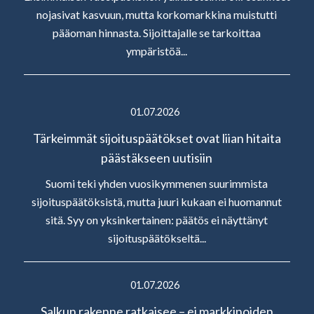
nojasivat kasvuun, mutta korkomarkkina muistutti
pääoman hinnasta. Sijoittajalle se tarkoittaa
ympäristöä...
01.07.2026
Tärkeimmät sijoituspäätökset ovat liian hitaita
päästäkseen uutisiin
Suomi teki yhden vuosikymmenen suurimmista
sijoituspäätöksistä, mutta juuri kukaan ei huomannut
sitä. Syy on yksinkertainen: päätös ei näyttänyt
sijoituspäätökseltä...
01.07.2026
Salkun rakenne ratkaisee – ei markkinoiden