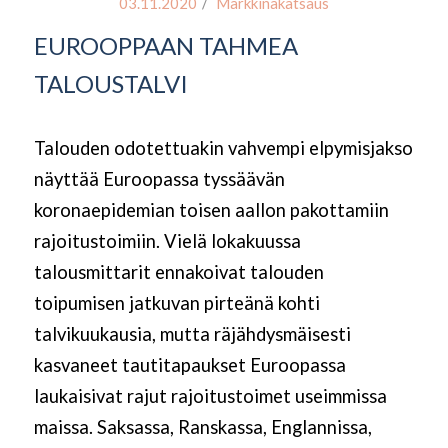
/
03.11.2020
Markkinakatsaus
EUROOPPAAN TAHMEA
TALOUSTALVI
Talouden odotettuakin vahvempi elpymisjakso
näyttää Euroopassa tyssäävän
koronaepidemian toisen aallon pakottamiin
rajoitustoimiin. Vielä lokakuussa
talousmittarit ennakoivat talouden
toipumisen jatkuvan pirteänä kohti
talvikuukausia, mutta räjähdysmäisesti
kasvaneet tautitapaukset Euroopassa
laukaisivat rajut rajoitustoimet useimmissa
maissa. Saksassa, Ranskassa, Englannissa,