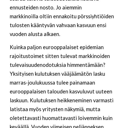
ennusteiden nosto. Jo aiemmin
markkinoilla oltiin ennakoitu pörssiyhtiöiden
tulosten kääntyvän vahvaan kasvuun ensi
vuoden alusta alkaen.
Kuinka paljon eurooppalaiset epidemian
rajoitustoimet sitten tulevat markkinoiden
tulevaisuudenodotuksia himmentämään?
Yksityisen kulutuksen vääjäämätön lasku
marras-joulukuussa tulee painamaan
eurooppalaisen talouden kasvuluvut uuteen
laskuun. Kulutuksen heikkeneminen varmasti
latistaa myös yritysten näkymiä, mutta
oletettavasti huomattavasti loivemmin kuin
keväällä. Vuoden viimeisen neljänneksen