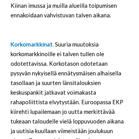
Kiinan imussa ja muilla alueilla toipumisen
ennakoidaan vahvistuvan talven aikana.
Korkomarkkinat.
Suuria muutoksia
korkomarkkinoille ei talven tulle
n
ole
odotettavissa. Korkotason odotetaan
pysyvän nykyisellä ennätysmäisen alhaisella
tasollaan ja suurten länsitalouksien
keskuspankit jatkavat voimakasta
rahapoliittista elvytystään. Euroopassa EKP
kiirehti lupailemaan jo uutta merkittävää
tukeaan taloudelle vielä loppuvuoden aikana
ja uutisia kuullaan viimeistään joulukuun