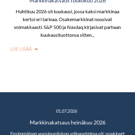
Markkinakatsaus toukokuu 2026
Huhtikuu 2026 oli kuukausi, jossa kaksi markkinaa
kertoi eri tarinaa. Osakemarkkinat nousivat
voimakkaasti. S&P 500 ja Nasdaq kirjasivat parhaan
kuukausituottonsa sitten...
LUE LISÄÄ
01.07.2026
Markkinakatsaus heinäkuu 2026
Ensimmäisen vuosipuoliskon ydinasetelma oli: osakkeet