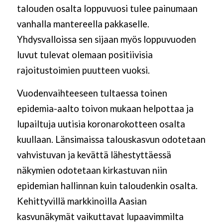
talouden osalta loppuvuosi tulee painumaan
vanhalla mantereella pakkaselle.
Yhdysvalloissa sen sijaan myös loppuvuoden
luvut tulevat olemaan positiivisia
rajoitustoimien puutteen vuoksi.
Vuodenvaihteeseen tultaessa toinen
epidemia-aalto toivon mukaan helpottaa ja
lupailtuja uutisia koronarokotteen osalta
kuullaan. Länsimaissa talouskasvun odotetaan
vahvistuvan ja kevättä lähestyttäessä
näkymien odotetaan kirkastuvan niin
epidemian hallinnan kuin taloudenkin osalta.
Kehittyvillä markkinoilla Aasian
kasvunäkymät vaikuttavat lupaavimmilta