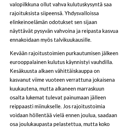
valopilkkuna ollut vahva kulutuskysyntä saa
rajoituksista siipeensä. Yhdysvalloissa
elinkeinoelämän odotukset sen sijaan
näyttävät pysyvän vahvoina ja reipasta kasvua
ennakoidaan myös talvikuukausille.
Kevään rajoitustoimien purkautumisen jälkeen
eurooppalainen kulutus käynnistyi vauhdilla.
Kesäkuusta alkaen vähittäiskauppa on
kasvanut viime vuoteen verrattuna jokaisena
kuukautena, mutta alkaneen marraskuun
osalta lukemat tulevat painumaan jälleen
reippaasti miinukselle. Jos rajoitustoimia
voidaan höllentää vielä ennen joulua, saadaan
osa joulukaupasta pelastettua, mutta koko