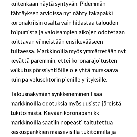
kuitenkaan näytä syntyvän. Pidemmän
tähtäyksen arvioissa nyt nähty takapakki
koronakriisin osalta vain hidastaa talouden
toipumista ja valoisampien aikojen odotetaan
koittavan viimeistään ensi kevääseen
tultaessa. Markkinoilla myös ymmärretään nyt
kevättä paremmin, ettei koronarajoitusten
vaikutus pörssiyhtiöille ole yhtä murskaava
kuin palvelusektorin pienille yrityksille.
Talousnäkymien synkkeneminen lisää
markkinoilla odotuksia myös uusista järeistä
tukitoimista. Kevään koronapaniikki
markkinoilla saatiin nopeasti taltutettua
keskuspankkien massiivisilla tukitoimilla ja