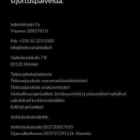
sijoituspalvelua.
IndexHelsinki Oy
Y-tunnus 2085781-0
Puh. +358 10 325 0500
info@indexvarainhoito.fi
Uudenmaankatu 7 B
00120 Helsinki
Tietoa palveluntarjoasta
Tietosuojaseloste suoramarkkinointirekisteri
Tietosuojaseloste asiakasrekisteri
Vastuullisuusperiaatteet, kestävyysriskit ja pääasialliset haitalliset
vaikutukset kestävyystekijöihin
Eettiset periaatteet
Verkkolaskutustiedot:
Verkkolaskuosoite 003720857810
Operaattoritunnus 003721291126 Maventa