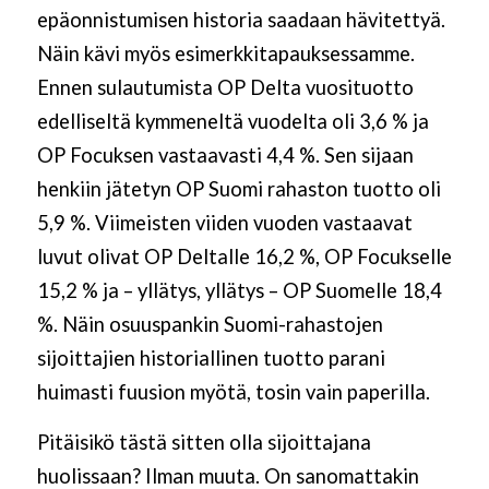
epäonnistumisen historia saadaan hävitettyä.
Näin kävi myös esimerkkitapauksessamme.
Ennen sulautumista OP Delta vuosituotto
edelliseltä kymmeneltä vuodelta oli 3,6 % ja
OP Focuksen vastaavasti 4,4 %. Sen sijaan
henkiin jätetyn OP Suomi rahaston tuotto oli
5,9 %. Viimeisten viiden vuoden vastaavat
luvut olivat OP Deltalle 16,2 %, OP Focukselle
15,2 % ja – yllätys, yllätys – OP Suomelle 18,4
%. Näin osuuspankin Suomi-rahastojen
sijoittajien historiallinen tuotto parani
huimasti fuusion myötä, tosin vain paperilla.
Pitäisikö tästä sitten olla sijoittajana
huolissaan? Ilman muuta. On sanomattakin