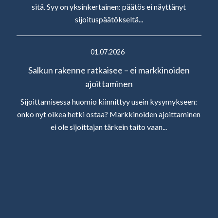
sitä. Syy on yksinkertainen: päätös ei näyttänyt
sijoituspäätökseltä...
01.07.2026
Salkun rakenne ratkaisee – ei markkinoiden
ajoittaminen
Sijoittamisessa huomio kiinnittyy usein kysymykseen:
onko nyt oikea hetki ostaa? Markkinoiden ajoittaminen
ei ole sijoittajan tärkein taito vaan...