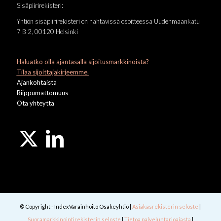
Sisäpiirirekisteri:
Yhtiön sisäpiirirekisteri on nähtävissä osoitteessa Uudenmaankatu
7 B 2, 00120 Helsinki
Haluatko olla ajantasalla sijoitusmarkkinoista?
Tilaa sijoittajakirjeemme.
Ajankohtaista
Riippumattomuus
Ota yhteyttä
© Copyright - IndexVarainhoito Osakeyhtiö |
Asiakasrekisterin seloste
|
Suoramarkkinointirekisterin seloste
|
Tietoa palveluntarjoajasta
|