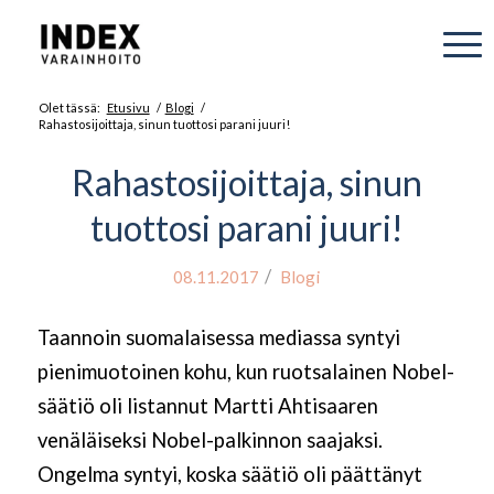
Olet tässä:
Etusivu
/
Blogi
/
Rahastosijoittaja, sinun tuottosi parani juuri!
Rahastosijoittaja, sinun
tuottosi parani juuri!
/
08.11.2017
Blogi
Taannoin suomalaisessa mediassa syntyi
pienimuotoinen kohu, kun ruotsalainen Nobel-
säätiö oli listannut Martti Ahtisaaren
venäläiseksi Nobel-palkinnon saajaksi.
Ongelma syntyi, koska säätiö oli päättänyt