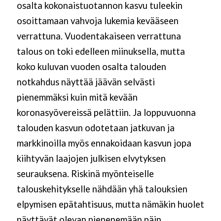
osalta kokonaistuotannon kasvu tuleekin
osoittamaan vahvoja lukemia kevääseen
verrattuna. Vuodentakaiseen verrattuna
talous on toki edelleen miinuksella, mutta
koko kuluvan vuoden osalta talouden
notkahdus näyttää jäävän selvästi
pienemmäksi kuin mitä kevään
koronasyövereissä pelättiin. Ja loppuvuonna
talouden kasvun odotetaan jatkuvan ja
markkinoilla myös ennakoidaan kasvun jopa
kiihtyvän laajojen julkisen elvytyksen
seurauksena. Riskinä myönteiselle
talouskehitykselle nähdään yhä talouksien
elpymisen epätahtisuus, mutta nämäkin huolet
näyttävät olevan pienenemään päin.