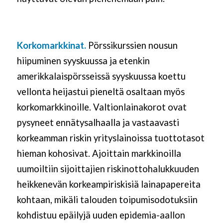
Korkomarkkinat.
Pörssikurssien nousun
hiipuminen syyskuussa ja etenkin
amerikkalaispörsseissä syyskuussa koettu
vellonta heijastui pieneltä osaltaan myös
korkomarkkinoille. Valtionlainakorot ovat
pysyneet ennätysalhaalla ja vastaavasti
korkeamman riskin yrityslainoissa tuottotasot
hieman kohosivat. Ajoittain markkinoilla
uumoiltiin sijoittajien riskinottohalukkuuden
heikkenevän korkeampiriskisiä lainapapereita
kohtaan, mikäli talouden toipumisodotuksiin
kohdistuu epäilyjä uuden epidemia-aallon