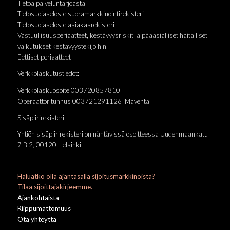
Tietoa palveluntarjoasta
Tietosuojaseloste suoramarkkinointirekisteri
Tietosuojaseloste asiakasrekisteri
Vastuullisuusperiaatteet, kestävyysriskit ja pääasialliset haitalliset
vaikutukset kestävyystekijöihin
Eettiset periaatteet
Verkkolaskutustiedot:
Verkkolaskuosoite 003720857810
Operaattoritunnus 003721291126 Maventa
Sisäpiirirekisteri:
Yhtiön sisäpiirirekisteri on nähtävissä osoitteessa Uudenmaankatu
7 B 2, 00120 Helsinki
Haluatko olla ajantasalla sijoitusmarkkinoista?
Tilaa sijoittajakirjeemme.
Ajankohtaista
Riippumattomuus
Ota yhteyttä