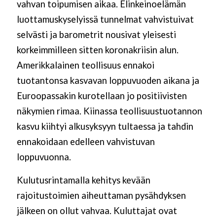
vahvan toipumisen aikaa. Elinkeinoelämän
luottamuskyselyissä tunnelmat vahvistuivat
selvästi ja barometrit nousivat yleisesti
korkeimmilleen sitten koronakriisin alun.
Amerikkalainen teollisuus ennakoi
tuotantonsa kasvavan loppuvuoden aikana ja
Euroopassakin kurotellaan jo positiivisten
näkymien rimaa. Kiinassa teollisuustuotannon
kasvu kiihtyi alkusyksyyn tultaessa ja tahdin
ennakoidaan edelleen vahvistuvan
loppuvuonna.
Kulutusrintamalla kehitys kevään
rajoitustoimien aiheuttaman pysähdyksen
jälkeen on ollut vahvaa. Kuluttajat ovat