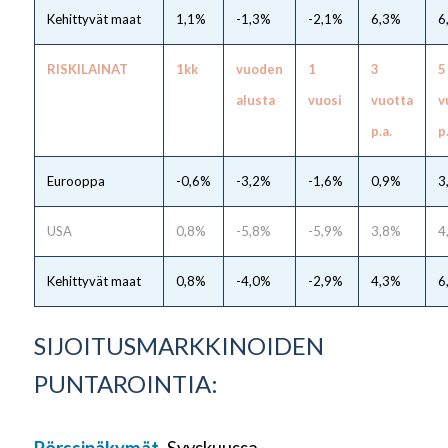
Kehittyvät maat
1,1%
-1,3%
-2,1%
6,3%
6
RISKILAINAT
1kk
vuoden
1
3
5
alusta
vuosi
vuotta
v
p.a.
p
Eurooppa
-0,6%
-3,2%
-1,6%
0,9%
3
USA
0,8%
-5,8%
-5,9%
3,8%
4
Kehittyvät maat
0,8%
-4,0%
-2,9%
4,3%
6
SIJOITUSMARKKINOIDEN
PUNTAROINTIA:
Pörssinäkymät.
Syyskuussa