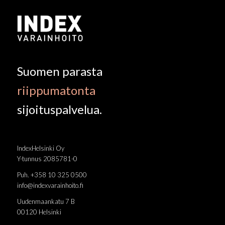
Suomen parasta
riippumatonta
sijoituspalvelua.
IndexHelsinki Oy
Y-tunnus 2085781-0
Puh. +358 10 325 0500
info@indexvarainhoito.fi
Uudenmaankatu 7 B
00120 Helsinki