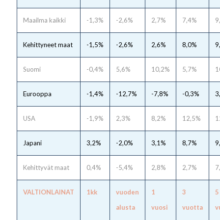
Maailma kaikki
-1,3%
-2,6%
2,7%
7,4%
9
Kehittyneet maat
-1,5%
-2,6%
2,6%
8,0%
9
Suomi
-0,4%
5,6%
10,2%
5,7%
1
Eurooppa
-1,4%
-12,7%
-7,8%
-0,3%
3
USA
-1,9%
2,3%
8,2%
12,5%
1
Japani
3,2%
-2,0%
3,1%
8,7%
9
Kehittyvät maat
0,4%
-5,4%
2,8%
2,7%
7
VALTIONLAINAT
1kk
vuoden
1
3
5
alusta
vuosi
vuotta
v