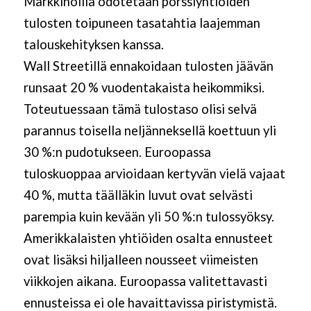
Markkinoilla odotetaan pörssiyhtiöiden
tulosten toipuneen tasatahtia laajemman
talouskehityksen kanssa.
Wall Streetillä ennakoidaan tulosten jäävän
runsaat 20 % vuodentakaista heikommiksi.
Toteutuessaan tämä tulostaso olisi selvä
parannus toisella neljänneksellä koettuun yli
30 %:n pudotukseen. Euroopassa
tuloskuoppaa arvioidaan kertyvän vielä vajaat
40 %, mutta täälläkin luvut ovat selvästi
parempia kuin kevään yli 50 %:n tulossyöksy.
Amerikkalaisten yhtiöiden osalta ennusteet
ovat lisäksi hiljalleen nousseet viimeisten
viikkojen aikana. Euroopassa valitettavasti
ennusteissa ei ole havaittavissa piristymistä.