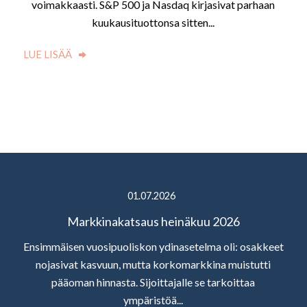
voimakkaasti. S&P 500 ja Nasdaq kirjasivat parhaan
kuukausituottonsa sitten...
LUE LISÄÄ
01.07.2026
Markkinakatsaus heinäkuu 2026
Ensimmäisen vuosipuoliskon ydinasetelma oli: osakkeet
nojasivat kasvuun, mutta korkomarkkina muistutti
pääoman hinnasta. Sijoittajalle se tarkoittaa
ympäristöä...