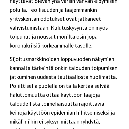
näyttävät olevan yhä varsin vahvan elpymisen
polulla. Teollisuuden ja laajemmankin
yrityskentän odotukset ovat jatkaneet
vahvistumistaan. Kulutuskysyntä on myös
toipunut ja noussut monilta osin jopa
koronakriisiä korkeammalle tasolle.
Sijoitusmarkkinoiden loppuvuoden näkymien
kannalta tärkeintä onkin talouden toipumisen
jatkuminen uudesta tautiaallosta huolimatta.
Poliittisella puolella on tällä kertaa selvää
haluttomuutta ottaa käyttöön laajoja
taloudellista toimeliaisuutta rajoittavia
keinoja käyttöön epidemian hillitsemiseksi ja
mikäli niihin ei syksyn mittaan ryhdytä,