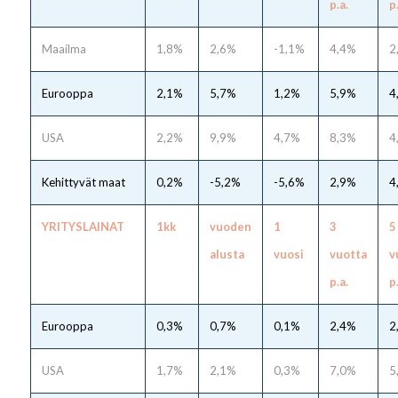
p.a.
p
Maailma
1,8%
2,6%
-1,1%
4,4%
2
Eurooppa
2,1%
5,7%
1,2%
5,9%
4
USA
2,2%
9,9%
4,7%
8,3%
4
Kehittyvät maat
0,2%
-5,2%
-5,6%
2,9%
4
YRITYSLAINAT
1kk
vuoden
1
3
5
alusta
vuosi
vuotta
v
p.a.
p
Eurooppa
0,3%
0,7%
0,1%
2,4%
2
USA
1,7%
2,1%
0,3%
7,0%
5