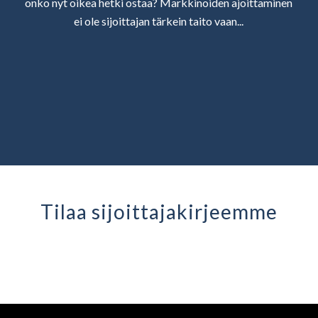
onko nyt oikea hetki ostaa? Markkinoiden ajoittaminen
ei ole sijoittajan tärkein taito vaan...
Tilaa sijoittaja­kirjeemme