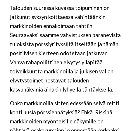
Talouden suuressa kuvassa toipuminen on
jatkunut syksyn koittaessa vähintäänkin
markkinoiden ennakoimaan tahtiin.
Seuraavaksi saamme vahvistuksen paranevista
tuloksista pörssiyrityksiltä itseltään ja tämän
positiivisen kierteen odotetaan jatkuvan.
Vahva rahapoliittinen elvytys ylläpitää
toiveikkuutta markkinoilla ja julkisen vallan
elvytystoimet nostavat talouden
kasvunäkymiä ainakin lyhyellä tähtäyksellä.
Onko markkinoilla sitten edessään selvä reitti
kohti uusia pörssiennätyksiä? Ehkä. Riskinä
markkinoiden myönteisille näkymille on
nähtävä osakekurssien jo ennestään korkeaksi