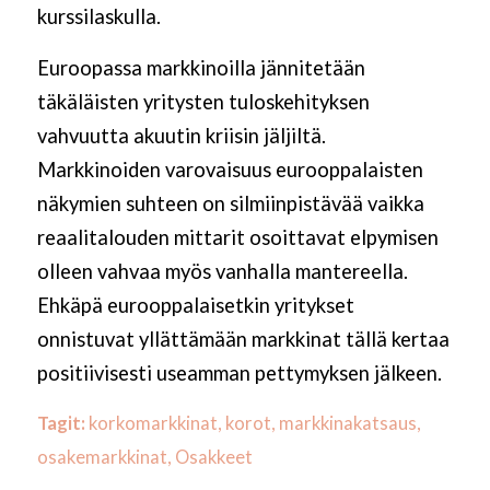
kurssilaskulla.
Euroopassa markkinoilla jännitetään
täkäläisten yritysten tuloskehityksen
vahvuutta akuutin kriisin jäljiltä.
Markkinoiden varovaisuus eurooppalaisten
näkymien suhteen on silmiinpistävää vaikka
reaalitalouden mittarit osoittavat elpymisen
olleen vahvaa myös vanhalla mantereella.
Ehkäpä eurooppalaisetkin yritykset
onnistuvat yllättämään markkinat tällä kertaa
positiivisesti useamman pettymyksen jälkeen.
Tagit:
korkomarkkinat
,
korot
,
markkinakatsaus
,
osakemarkkinat
,
Osakkeet