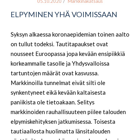
/
05.10.2020
Markkinakatsaus
ELPYMINEN YHÄ VOIMISSAAN
Syksyn alkaessa koronaepidemian toinen aalto
on tullut todeksi.
Tautitapaukset ovat
nousseet Euroopassa jopa kevään ensipiikkiä
korkeammalle tasolle ja Yhdysvalloissa
tartuntojen määrät ovat kasvussa.
Markkinoilla tunnelmat eivät silti ole
synkentyneet eikä kevään kaltaisesta
paniikista ole tietoakaan. Selitys
markkinoiden rauhallisuuteen piilee talouden
elpymiskehityksen jatkumisessa. Toisesta
tautiaallosta huolimatta länsitalouden