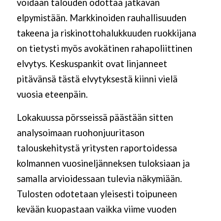
voidaan talouden odottaa jatkavan
elpymistään. Markkinoiden rauhallisuuden
takeena ja riskinottohalukkuuden ruokkijana
on tietysti myös avokätinen rahapoliittinen
elvytys. Keskuspankit ovat linjanneet
pitävänsä tästä elvytyksestä kiinni vielä
vuosia eteenpäin.
Lokakuussa pörsseissä päästään sitten
analysoimaan ruohonjuuritason
talouskehitystä yritysten raportoidessa
kolmannen vuosineljänneksen tuloksiaan ja
samalla arvioidessaan tulevia näkymiään.
Tulosten odotetaan yleisesti toipuneen
kevään kuopastaan vaikka viime vuoden