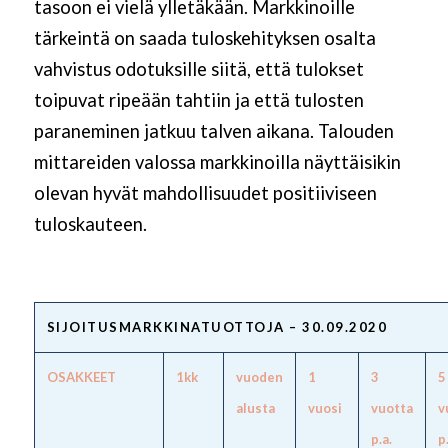
tasoon ei vielä ylletäkään. Markkinoille
tärkeintä on saada tuloskehityksen osalta
vahvistus odotuksille siitä, että tulokset
toipuvat ripeään tahtiin ja että tulosten
paraneminen jatkuu talven aikana. Talouden
mittareiden valossa markkinoilla näyttäisikin
olevan hyvät mahdollisuudet positiiviseen
tuloskauteen.
SIJOITUSMARKKINATUOTTOJA – 30.09.2020
OSAKKEET
1kk
vuoden
1
3
5
alusta
vuosi
vuotta
v
p.a.
p