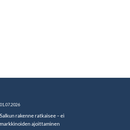
01.07.2026
Salkun rakenne ratkaisee – ei
markkinoiden ajoittaminen