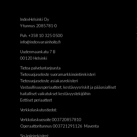
IndexHelsinki Oy
Y-tunnus 2085781-0
Puh. +358 10 325 0500
info@indexvarainhoito.fi
Uudenmaankatu 7 B
00120 Helsinki
Tietoa palveluntarjoasta
Tietosuojaseloste suoramarkkinointirekisteri
Tietosuojaseloste asiakasrekisteri
Vastuullisuusperiaatteet, kestävyysriskit ja pääasialliset
haitalliset vaikutukset kestävyystekijöihin
Eettiset periaatteet
Verkkolaskutustiedot:
Verkkolaskuosoite 003720857810
Operaattoritunnus 003721291126 Maventa
Sisäpiirirekisteri: