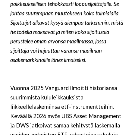
poikkeuksellisen tehokkaasti loppusijoittajalle. Se
johtaa suurempaan muutokseen koko toimialalla.
Sijoittajat alkavat kysyä aiempaa tarkemmin, mistä
he todella maksavat ja miten koko sijoitusala
perustelee oman arvonsa maailmassa, jossa
sijoittaja voi hajauttaa varansa maailman
osakemarkkinoille lähes ilmaiseksi.
Vuonna 2025 Vanguard ilmoitti historiansa
suurimmista kululeikkauksista
liikkeellelaskemiinsa etf-instrumentteihin.
Keväällä 2026 myös UBS Asset Management
ja DWS jatkoivat samaa kehitystä laskemalla
useiden keskeisten ETF-rahastojensa kuluja