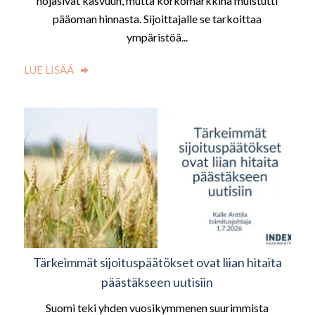
nojasivat kasvuun, mutta korkomarkkina muistutti
pääoman hinnasta. Sijoittajalle se tarkoittaa
ympäristöä...
LUE LISÄÄ
Tärkeimmät sijoituspäätökset ovat liian hitaita
päästäkseen uutisiin
Suomi teki yhden vuosikymmenen suurimmista