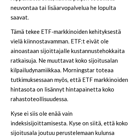
neuvontaa tai lisäarvopalvelua he lopulta
saavat.
Tämä tekee ETF-markkinoiden kehityksestä
vielä kiinnostavamman. ETF:t eivät ole
ainoastaan sijoittajalle kustannustehokkaita
ratkaisuja. Ne muuttavat koko sijoitusalan
kilpailudynamiikkaa. Morningstar toteaa
tutkimuksessaan myös, että ETF markkinoiden
hintasota on lisännyt hintapainetta koko
rahastoteollisuudessa.
Kyse ei siis ole enää vain
indeksisijoittamisesta. Kyse on siitä, että koko
sijoitusala joutuu perustelemaan kulunsa