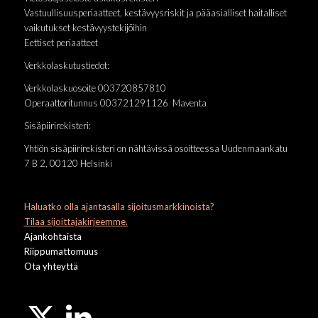
Vastuullisuusperiaatteet, kestävyysriskit ja pääasialliset haitalliset
vaikutukset kestävyystekijöihin
Eettiset periaatteet
Verkkolaskutustiedot:
Verkkolaskuosoite 003720857810
Operaattoritunnus 003721291126 Maventa
Sisäpiirirekisteri:
Yhtiön sisäpiirirekisteri on nähtävissä osoitteessa Uudenmaankatu
7 B 2, 00120 Helsinki
Haluatko olla ajantasalla sijoitusmarkkinoista?
Tilaa sijoittajakirjeemme.
Ajankohtaista
Riippumattomuus
Ota yhteyttä