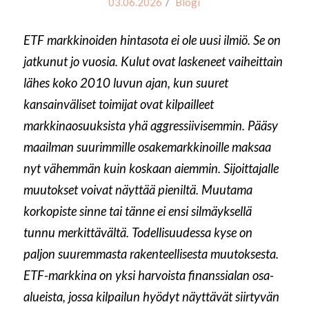
/
03.06.2026
Blogi
ETF markkinoiden hintasota ei ole uusi ilmiö. Se on
jatkunut jo vuosia. Kulut ovat laskeneet vaiheittain
lähes koko 2010 luvun ajan, kun suuret
kansainväliset toimijat ovat kilpailleet
markkinaosuuksista yhä aggressiivisemmin. Pääsy
maailman suurimmille osakemarkkinoille maksaa
nyt vähemmän kuin koskaan aiemmin. Sijoittajalle
muutokset voivat näyttää pieniltä. Muutama
korkopiste sinne tai tänne ei ensi silmäyksellä
tunnu merkittävältä. Todellisuudessa kyse on
paljon suuremmasta rakenteellisesta muutoksesta.
ETF-markkina on yksi harvoista finanssialan osa-
alueista, jossa kilpailun hyödyt näyttävät siirtyvän