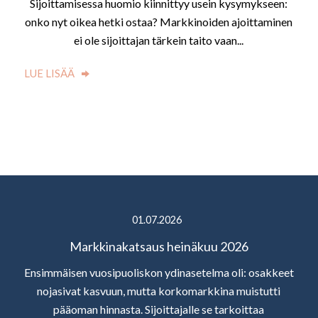
Sijoittamisessa huomio kiinnittyy usein kysymykseen:
onko nyt oikea hetki ostaa? Markkinoiden ajoittaminen
ei ole sijoittajan tärkein taito vaan...
LUE LISÄÄ
01.07.2026
Markkinakatsaus heinäkuu 2026
Ensimmäisen vuosipuoliskon ydinasetelma oli: osakkeet
nojasivat kasvuun, mutta korkomarkkina muistutti
pääoman hinnasta. Sijoittajalle se tarkoittaa