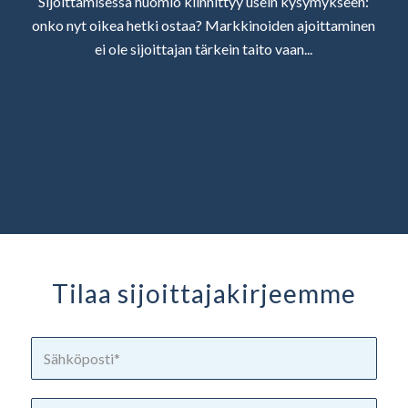
Sijoittamisessa huomio kiinnittyy usein kysymykseen:
onko nyt oikea hetki ostaa? Markkinoiden ajoittaminen
ei ole sijoittajan tärkein taito vaan...
Tilaa sijoittaja­kirjeemme