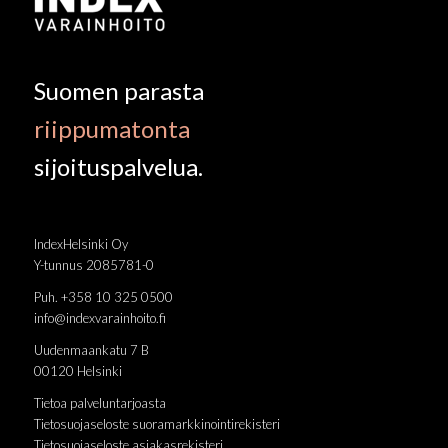
Suomen parasta
riippumatonta
sijoituspalvelua.
IndexHelsinki Oy
Y-tunnus 2085781-0
Puh. +358 10 325 0500
info@indexvarainhoito.fi
Uudenmaankatu 7 B
00120 Helsinki
Tietoa palveluntarjoasta
Tietosuojaseloste suoramarkkinointirekisteri
Tietosuojaseloste asiakasrekisteri