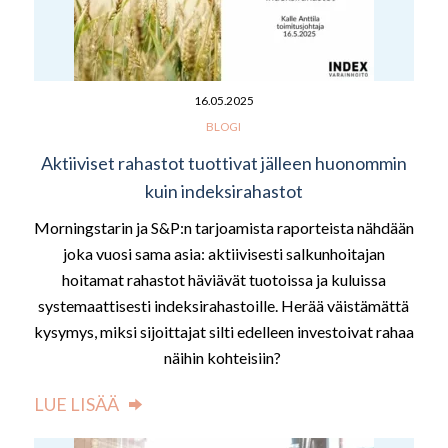
16.05.2025
BLOGI
Aktiiviset rahastot tuottivat jälleen huonommin
kuin indeksirahastot
Morningstarin ja S&P:n tarjoamista raporteista nähdään
joka vuosi sama asia: aktiivisesti salkunhoitajan
hoitamat rahastot häviävät tuotoissa ja kuluissa
systemaattisesti indeksirahastoille. Herää väistämättä
kysymys, miksi sijoittajat silti edelleen investoivat rahaa
näihin kohteisiin?
LUE LISÄÄ