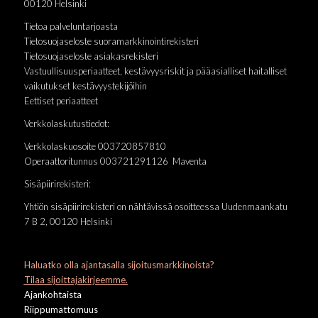
00120 Helsinki
Tietoa palveluntarjoasta
Tietosuojaseloste suoramarkkinointirekisteri
Tietosuojaseloste asiakasrekisteri
Vastuullisuusperiaatteet, kestävyysriskit ja pääasialliset haitalliset
vaikutukset kestävyystekijöihin
Eettiset periaatteet
Verkkolaskutustiedot:
Verkkolaskuosoite 003720857810
Operaattoritunnus 003721291126 Maventa
Sisäpiirirekisteri:
Yhtiön sisäpiirirekisteri on nähtävissä osoitteessa Uudenmaankatu
7 B 2, 00120 Helsinki
Haluatko olla ajantasalla sijoitusmarkkinoista?
Tilaa sijoittajakirjeemme.
Ajankohtaista
Riippumattomuus