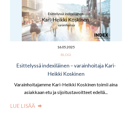
16.05.2025
BLOGI
Esittelyssä indexiläinen – varainhoitaja Kari-
Heikki Koskinen
Varainhoitajamme Kari-Heikki Koskinen toimii aina
asiakkaan etu ja sijoitustavoitteet edellä...
LUE LISÄÄ