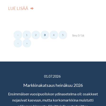
LUE LISÄÄ
‹
1
2
3
4
5
Sivu 3 / 16
›
»
01.07.2026
Markkinakatsaus heinäkuu 2026
Ensimmäisen vuosipuoliskon ydinasetelma oli: osakkeet
nojasivat kasvuun, mutta korkomarkkina muistutti