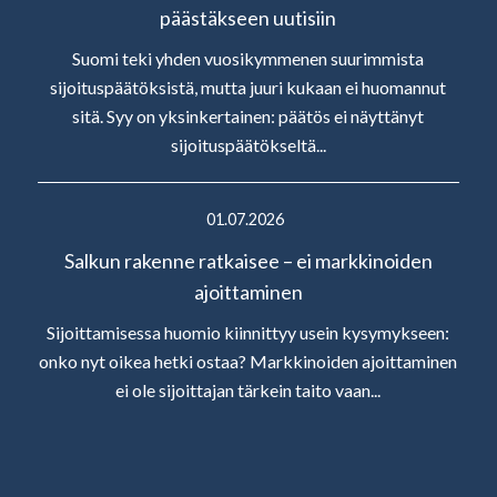
päästäkseen uutisiin
Suomi teki yhden vuosikymmenen suurimmista
sijoituspäätöksistä, mutta juuri kukaan ei huomannut
sitä. Syy on yksinkertainen: päätös ei näyttänyt
sijoituspäätökseltä...
01.07.2026
Salkun rakenne ratkaisee – ei markkinoiden
ajoittaminen
Sijoittamisessa huomio kiinnittyy usein kysymykseen:
onko nyt oikea hetki ostaa? Markkinoiden ajoittaminen
ei ole sijoittajan tärkein taito vaan...