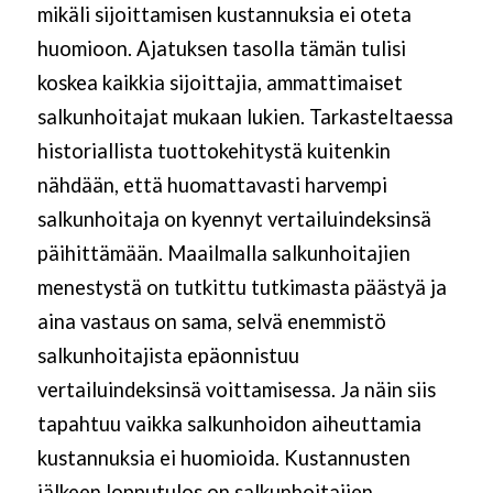
mikäli sijoittamisen kustannuksia ei oteta
huomioon. Ajatuksen tasolla tämän tulisi
koskea kaikkia sijoittajia, ammattimaiset
salkunhoitajat mukaan lukien. Tarkasteltaessa
historiallista tuottokehitystä kuitenkin
nähdään, että huomattavasti harvempi
salkunhoitaja on kyennyt vertailuindeksinsä
päihittämään. Maailmalla salkunhoitajien
menestystä on tutkittu tutkimasta päästyä ja
aina vastaus on sama, selvä enemmistö
salkunhoitajista epäonnistuu
vertailuindeksinsä voittamisessa. Ja näin siis
tapahtuu vaikka salkunhoidon aiheuttamia
kustannuksia ei huomioida. Kustannusten
jälkeen lopputulos on salkunhoitajien