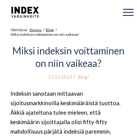
Olet tässä:
Etusivu
/
Blogi
/
Miksi indeksin voittaminen on niin vaikeaa?
Miksi indeksin voittaminen
on niin vaikeaa?
/
13.12.2013
Blogi
Indeksin sanotaan mittaavan
sijoitusmarkkinoilla keskimääräistä tuottoa.
Äkkiä ajateltuna tulee mieleen, että
keskimäärin sijoittajalla olisi fifty-fifty
mahdollisuus pärjätä indeksiä paremmin,