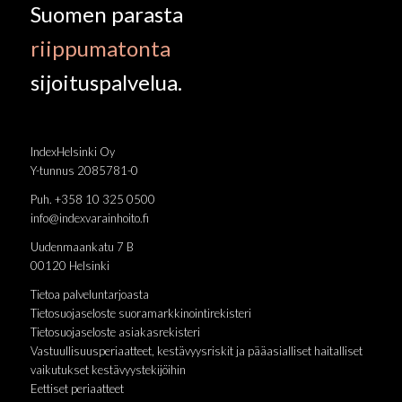
Suomen parasta
riippumatonta
sijoituspalvelua.
IndexHelsinki Oy
Y-tunnus 2085781-0
Puh. +358 10 325 0500
info@indexvarainhoito.fi
Uudenmaankatu 7 B
00120 Helsinki
Tietoa palveluntarjoasta
Tietosuojaseloste suoramarkkinointirekisteri
Tietosuojaseloste asiakasrekisteri
Vastuullisuusperiaatteet, kestävyysriskit ja pääasialliset haitalliset
vaikutukset kestävyystekijöihin
Eettiset periaatteet