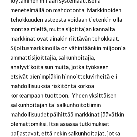
löytäminen millään systemaattisella
menetelmällä on mahdotonta. Markkinoiden
tehokkuuden asteesta voidaan tietenkin olla
montaa mieltä, mutta sijoittajan kannalta
markkinat ovat ainakin riittävän tehokkaat.
Sijoitusmarkkinoilla on vähintäänkin miljoonia
ammattisijoittajia, salkunhoitajia,
analyytikoita sun muita, jotka työkseen
etsivät pienimpiäkin hinnoitteluvirheitä eli
mahdollisuuksia riskitöntä korkoa
korkeampaan tuottoon. Yhden yksittäisen
salkunhoitajan tai salkunhoitotiimin
mahdollisuudet päihittää markkinat jäävätkin
olemattomiksi. Itse asiassa tutkimukset
paljastavat, että nekin salkunhoitajat, jotka