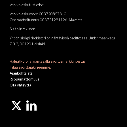
Verkkolaskutustiedot:
Verkkolaskuosoite 003720857810
Operaattoritunnus 003721291126 Maventa
Sisäpiirirekisteri:
Yhtiön sisäpiirirekisteri on nähtävissä osoitteessa Uudenmaankatu
7 B 2, 00120 Helsinki
Haluatko olla ajantasalla sijoitusmarkkinoista?
Tilaa sijoittajakirjeemme.
Ajankohtaista
Riippumattomuus
Ota yhteyttä