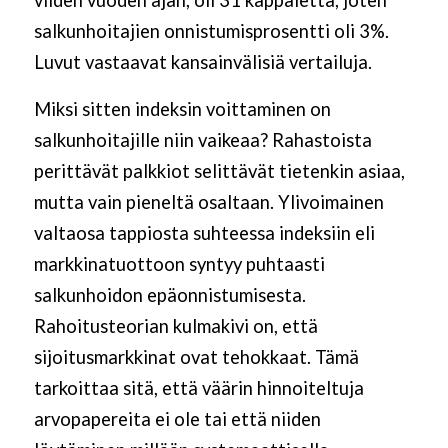
viiden vuoden ajan, oli 31 kappaletta, joten
salkunhoitajien onnistumisprosentti oli 3%.
Luvut vastaavat kansainvälisiä vertailuja.
Miksi sitten indeksin voittaminen on
salkunhoitajille niin vaikeaa? Rahastoista
perittävät palkkiot selittävät tietenkin asiaa,
mutta vain pieneltä osaltaan. Ylivoimainen
valtaosa tappiosta suhteessa indeksiin eli
markkinatuottoon syntyy puhtaasti
salkunhoidon epäonnistumisesta.
Rahoitusteorian kulmakivi on, että
sijoitusmarkkinat ovat tehokkaat. Tämä
tarkoittaa sitä, että väärin hinnoiteltuja
arvopapereita ei ole tai että niiden